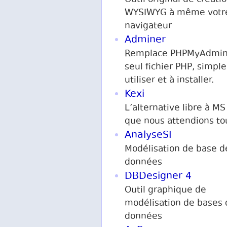
Outil original de creati
WYSIWYG à même votr
navigateur
Adminer
Remplace PHPMyAdmin
seul fichier PHP, simple
utiliser et à installer.
Kexi
L’alternative libre à M
que nous attendions to
AnalyseSI
Modélisation de base d
données
DBDesigner 4
Outil graphique de
modélisation de bases 
données