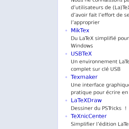
Nous ne connaissons p
d’utilisateurs de (La)T
d’avoir fait l’effort de s
l’approprier
MikTex
Du LaTeX simplifié pour
Windows
USBTeX
Un environnement LaT
complet sur clé USB
Texmaker
Une interface graphiqu
pratique pour écrire en
LaTeXDraw
Dessiner du PSTricks !
TeXnicCenter
Simplifier l’édition LaT