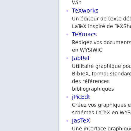
Win
TeXworks
Un éditeur de texte dé
LaTeX inspiré de TeXSh
TeXmacs
Rédigez vos documents
en WYSIWIG
JabRef
Utilitaire graphique po
BibTeX, format standar
des références
bibliographiques
jPicEdt
Créez vos graphiques e
schémas LaTeX en WYS
JasTeX
Une interface graphiqu