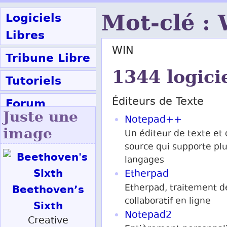
Logiciels
Mot-clé :
Libres
WIN
Tribune Libre
1344 logici
Tutoriels
Forum
Éditeurs de Texte
Juste une
Notepad++
Participer
image
Un éditeur de texte et
source qui supporte pl
langages
Ok
Etherpad
Beethoven’s
Etherpad, traitement d
collaboratif en ligne
Sixth
Notepad2
Creative