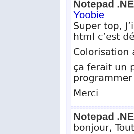
Notepad .N
Yoobie
Super top, J’
html c’est dé
Colorisation
ça ferait un 
programmer
Merci
Notepad .N
bonjour, Tou