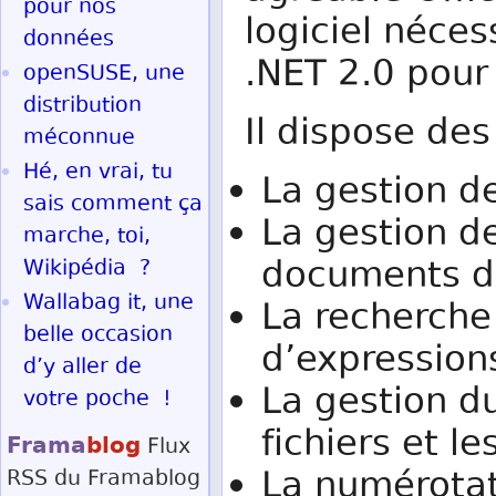
pour nos
logiciel néce
données
.NET 2.0 pour 
openSUSE, une
distribution
Il dispose des
méconnue
Hé, en vrai, tu
La gestion de
sais comment ça
La gestion de
marche, toi,
documents da
Wikipédia ?
Wallabag it, une
La recherche
belle occasion
d’expression
d’y aller de
La gestion du
votre poche !
fichiers et l
Frama
blog
Flux
La numérotat
RSS
du Framablog