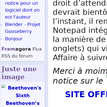
droit d’attend
notice pour un
logiciel dont on
devrait bientô
est l'auteur
l’instant, il
Blender - Projet
Notepad intég
Gooseberry
la manière d
Bonjour
onglets) qui v
Fram
agora
Flux
Affaire à suivr
RSS
du forum
Juste une
Merci à moim
image
notice sur le
SITE OF
Beethoven’s