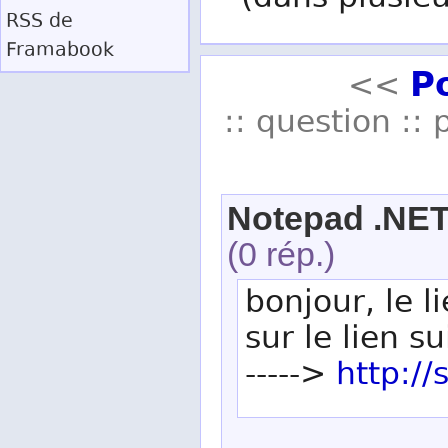
(dans plusieu
RSS
de
Framabook
P
<<
:: question :: 
Notepad .NE
(0 rép.)
bonjour, le l
sur le lien s
----->
http://