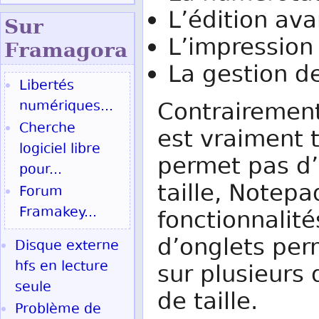
L’édition av
Sur
L’impression
Fram
agora
La gestion d
Libertés
numériques...
Contrairemen
Cherche
est vraiment t
logiciel libre
permet pas d’o
pour...
taille, Notep
Forum
Framakey...
fonctionnalit
d’onglets per
Disque externe
hfs en lecture
sur plusieurs 
seule
de taille.
Problème de