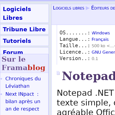
Logiciels
Logiciels libres
▶
Éditeurs d
Libres
Tribune Libre
OS.......:
Windows
Langue...:
Tutoriels
Français
Taille...:
500 ko <..
Forum
Licence..:
GNU Genera
Sur le
Version..:
0.1
Participer
Frama
blog
Notepad
Chroniques du
Ok
Léviathan
Notepad .NET 
Next INpact :
texte simple, 
bilan après un
an de respect
agréable Offi