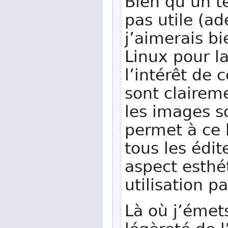
Bien qu’un te
pas utile (a
j’aimerais b
Linux pour la
l’intérêt de 
sont claireme
les images so
permet à ce l
tous les édi
aspect esthét
utilisation p
Là où j’émets