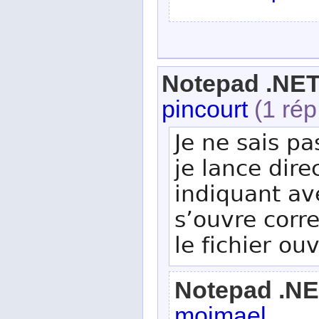
Notepad .NE
pincourt
(1 rép
Je ne sais pa
je lance dire
indiquant av
s’ouvre corr
le fichier ouv
Notepad .N
moimael