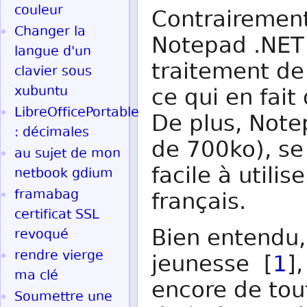
couleur
Contrairemen
Changer la
Notepad .NET 
langue d'un
traitement de
clavier sous
xubuntu
ce qui en fait
LibreOfficePortable
De plus, Note
: décimales
de 700ko), se
au sujet de mon
facile à utili
netbook gdium
framabag
français.
certificat SSL
Bien entendu,
revoqué
rendre vierge
jeunesse [
1
]
ma clé
encore de tout
Soumettre une