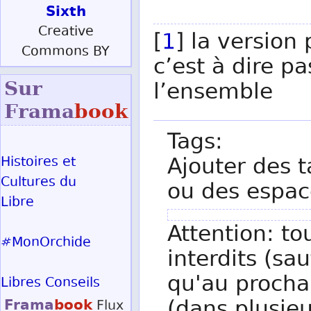
Sixth
Creative
[
1
] la version
Commons BY
c’est à dire p
Sur
l’ensemble
Frama
book
Tags:
Ajouter des t
Histoires et
Cultures du
ou des espac
Libre
Attention: to
#MonOrchide
interdits (sau
qu'au procha
Libres Conseils
Frama
book
Flux