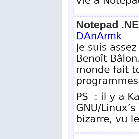
vie à Notepa
Notepad .N
DAnArmk
Je suis assez
Benoît Bâlon.
monde fait t
programmes
PS : il y a K
GNU/Linux’s 
bizarre, vu l