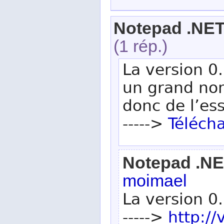
Notepad .NE
(1 rép.)
La version 0.
un grand nom
donc de l’es
----->
Téléch
Notepad .N
moimael
La version 0
----->
http://