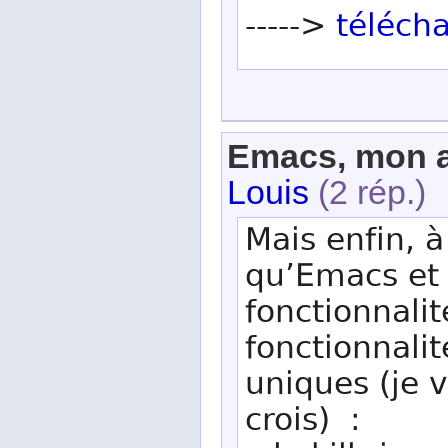
----->
télécha
Emacs, mon a
Louis
(2 rép.)
Mais enfin, à
qu’Emacs et
fonctionnal
fonctionnali
uniques (je v
crois) :