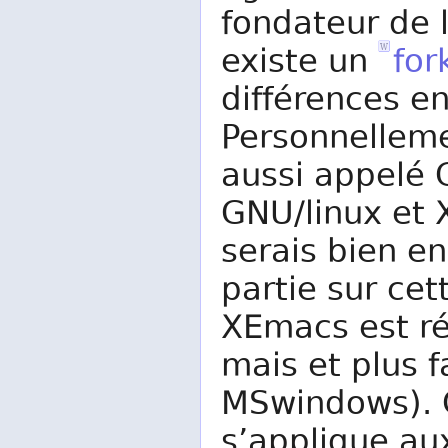
fondateur de l
existe un
for
différences e
Personnellemen
aussi appelé
GNU/linux et
serais bien en
partie sur cet
XEmacs est ré
mais et plus fa
MSwindows). 
s’applique aux