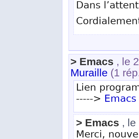
Dans l’attent
Cordialement
> Emacs
, le
Muraille
(1 rép
Lien program
----->
Emacs 
> Emacs
, le
Merci, nouvel