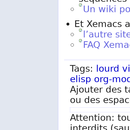
Un wiki p
Et Xemacs a
l’autre si
FAQ Xemac
Tags:
lourd
v
elisp
org-mo
Ajouter des t
ou des espac
Attention: to
interdits (sau