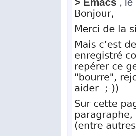
> Emacs
, l
Bonjour,
Merci de la s
Mais c’est de
enregistré 
repérer ce ge
"bourre", rej
aider ;-))
Sur cette pag
paragraphe, 
(entre autres