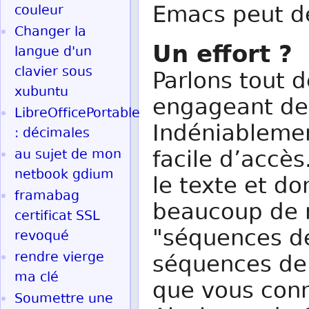
Emacs peut de
couleur
Changer la
Un effort ?
langue d'un
clavier sous
Parlons tout d
xubuntu
engageant de 
LibreOfficePortable
Indéniableme
: décimales
facile d’accès
au sujet de mon
netbook gdium
le texte et do
framabag
beaucoup de r
certificat SSL
"séquences d
revoqué
rendre vierge
séquences de 
ma clé
que vous conn
Soumettre une