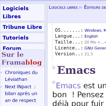
Logiciels
Logiciels libres
▶
Éditeurs d
Libres
Tribune Libre
OS.......:
Windows
,
M
Langue...:
Tutoriels
English
Taille...:
20 Mo <...
Forum
Licence..:
GNU Genera
Sur le
Version..:
21.3
Participer
Frama
blog
Emacs
Chroniques du
Ok
Léviathan
Emacs
est un
Next INpact :
bon ! Pensez 
bilan après un
an de respect
déjà pour fuir