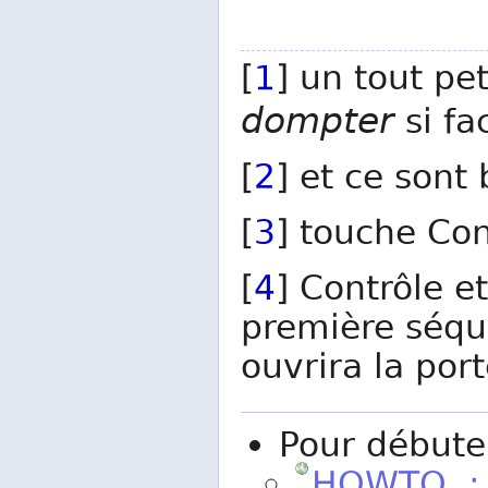
[
1
] un tout pe
dompter
si fa
[
2
] et ce sont
[
3
] touche Co
[
4
] Contrôle e
première séqu
ouvrira la port
Pour débute