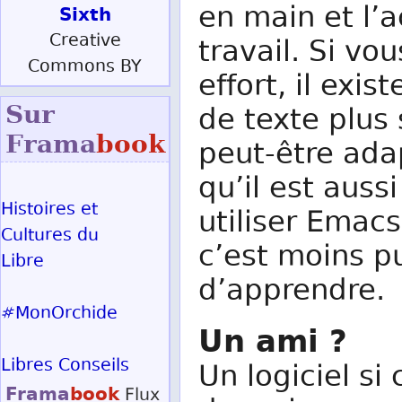
en main et l’
Sixth
Creative
travail. Si vo
Commons BY
effort, il exi
Sur
de texte plus
Frama
book
peut-être adap
qu’il est aus
Histoires et
utiliser Emacs
Cultures du
c’est moins p
Libre
d’apprendre.
#MonOrchide
Un ami ?
Libres Conseils
Un logiciel si 
Frama
book
Flux