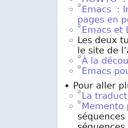
HOWTO : 
Emacs : In
pages en p
Emacs et 
Les deux t
le site de l
À la déco
Emacs pou
Pour aller pl
La traduc
Memento 
séquences 
séquences 