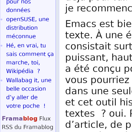
pour nos
je recommenc
données
openSUSE, une
Emacs est bie
distribution
texte. À une 
méconnue
consistait sur
Hé, en vrai, tu
sais comment ça
puissant, hau
marche, toi,
a été conçu po
Wikipédia ?
vous pourriez 
Wallabag it, une
dans une seul
belle occasion
d’y aller de
et cet outil h
votre poche !
textes ? oui. 
Frama
blog
Flux
d’article, de
RSS
du Framablog