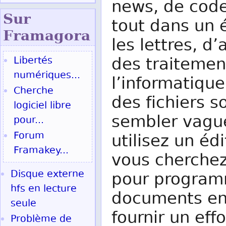
news, de code 
Sur
tout dans un é
Fram
agora
les lettres, d
des traitemen
Libertés
numériques...
l’informatiqu
Cherche
des fichiers so
logiciel libre
sembler vague 
pour...
Forum
utilisez un éd
Framakey...
vous cherchez
Disque externe
pour program
hfs en lecture
documents e
seule
fournir un eff
Problème de