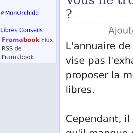
Vous ne tr
?
#MonOrchide
Ajout
Libres Conseils
Frama
book
Flux
L'annuaire de 
RSS
de
Framabook
vise pas l'exh
proposer la me
libres.
Cependant, il 