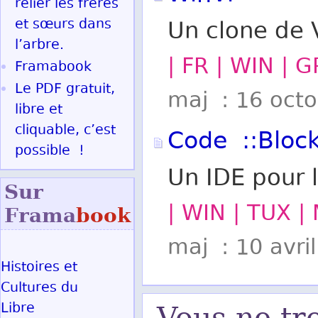
relier les frères
et sœurs dans
Un clone de 
l’arbre.
| FR | WIN | G
Framabook
Le PDF gratuit,
maj : 16 oct
libre et
cliquable, c’est
Code ::Bloc
possible !
Un IDE pour 
Sur
| WIN | TUX |
Frama
book
maj : 10 avri
Histoires et
Cultures du
Libre