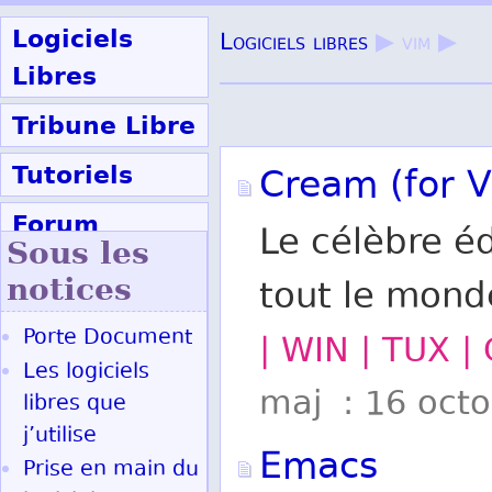
Logiciels
Logiciels libres
▶ vim ▶
Libres
Tribune Libre
Tutoriels
Cream (for V
Forum
Le célèbre é
Sous les
Participer
notices
tout le mond
Porte Document
| WIN | TUX |
Ok
Les logiciels
maj : 16 oct
libres que
j’utilise
Emacs
Prise en main du