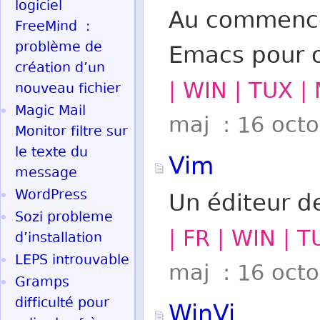
logiciel
Au commencem
FreeMind :
problème de
Emacs pour o
création d’un
| WIN | TUX |
nouveau fichier
Magic Mail
maj : 16 oct
Monitor filtre sur
le texte du
Vim
message
WordPress
Un éditeur d
Sozi probleme
| FR | WIN | T
d’installation
LEPS introuvable
maj : 16 oct
Gramps
difficulté pour
WinVi