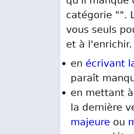
qu'il manque d
catégorie "". 
vous seuls po
et à l'enrichir.
en
écrivant l
paraît manqu
en mettant à
la dernière v
majeure
ou
m