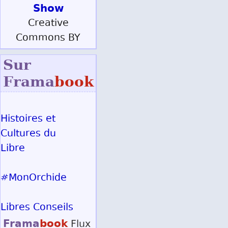
Show
Creative
Commons BY
Sur
Frama
book
Histoires et
Cultures du
Libre
#MonOrchide
Libres Conseils
Frama
book
Flux