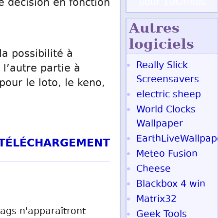
pour 10€/mois
re décision en fonction
Autres
logiciels
a possibilité à
Really Slick
 l’autre partie à
Screensavers
our le loto, le keno,
electric sheep
World Clocks
Wallpaper
EarthLiveWallpap
T TÉLÉCHARGEMENT
Meteo Fusion
Cheese
Blackbox 4 win
Matrix32
 tags n'apparaîtront
Geek Tools