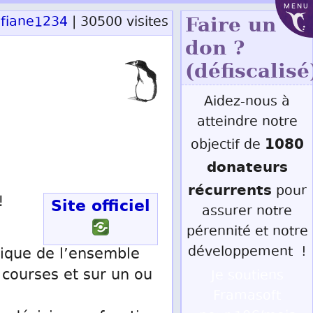
MENU
ofiane1234
| 30500 visites
Faire un
don ?
(défiscalisé
Aidez-nous à
atteindre notre
1080
objectif de
donateurs
récurrents
pour
!
Site officiel
assurer notre
pérennité et notre
développement !
hique de l’ensemble
 courses et sur un ou
Je soutiens
Framasoft