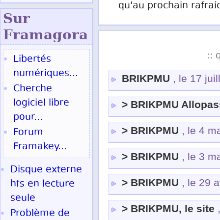
qu'au prochain rafrai
Sur
Fram
agora
:: 
Libertés
numériques...
BRIKPMU
, le 17 jui
Cherche
logiciel libre
> BRIKPMU Allopas
pour...
> BRIKPMU
, le 4 m
Forum
Framakey...
> BRIKPMU
, le 3 m
Disque externe
> BRIKPMU
, le 29 
hfs en lecture
seule
> BRIKPMU, le site
,
Problème de