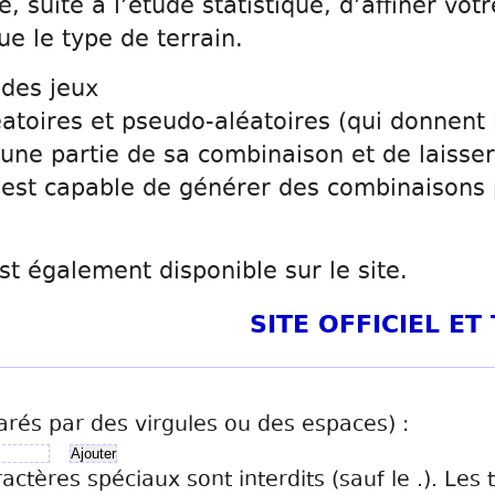
té, suite à l’étude statistique, d’affiner vot
e le type de terrain.
 des jeux
toires et pseudo-aléatoires (qui donnent l
r une partie de sa combinaison et de laisser
l est capable de générer des combinaisons p
st également disponible sur le site.
SITE OFFICIEL E
arés par des virgules ou des espaces) :
ractères spéciaux sont interdits (sauf le .). Les