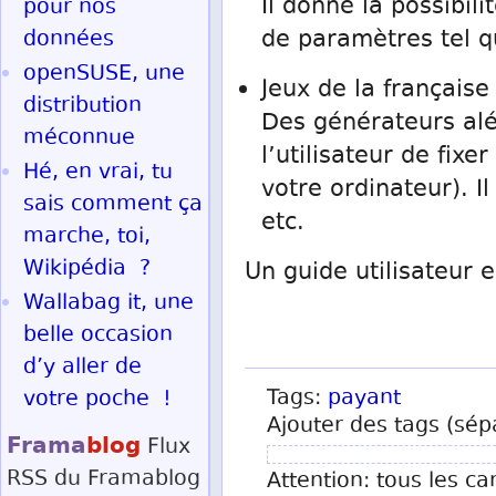
Il donne la possibili
pour nos
données
de paramètres tel qu
openSUSE, une
Jeux de la française
distribution
Des générateurs aléa
méconnue
l’utilisateur de fixe
Hé, en vrai, tu
votre ordinateur). I
sais comment ça
etc.
marche, toi,
Wikipédia ?
Un guide utilisateur e
Wallabag it, une
belle occasion
d’y aller de
Tags:
payant
votre poche !
Ajouter des tags (sép
Frama
blog
Flux
RSS
du Framablog
Attention: tous les ca