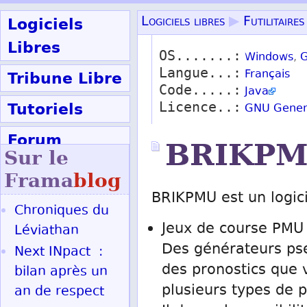
Logiciels
Logiciels libres
▶
Futilitaires
Libres
OS.......:
Windows
,
G
Langue...:
Tribune Libre
Français
Code.....:
Java
Tutoriels
Licence..:
GNU Genera
Forum
BRIKP
Sur le
Participer
Frama
blog
BRIKPMU est un logicie
Chroniques du
Ok
Jeux de course PMU
Léviathan
Des générateurs pse
Next INpact :
des pronostics que v
bilan après un
plusieurs types de pa
an de respect