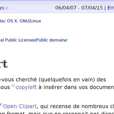
es
▶
06/04/07 - 07/04/15 |
Em
ac OS X
,
GNU/Linux
l Public License
Public domain
rt
-vous cherché (quelquefois en vain) des
 sous
copyleft
à insérer dans vos documen
Open Clipart
, qui recense de nombreux cl