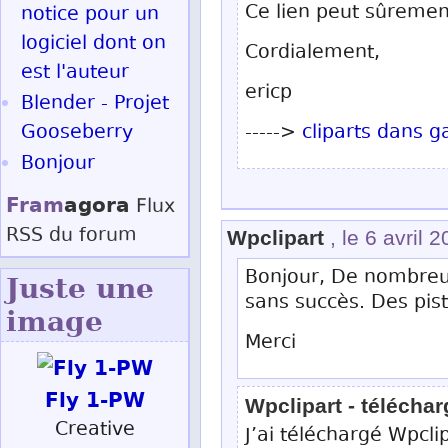
Ce lien peut sûrement
notice pour un
logiciel dont on
Cordialement,
est l'auteur
ericp
Blender - Projet
Gooseberry
----->
cliparts dans g
Bonjour
Fram
agora
Flux
RSS
du forum
Wpclipart
, le 6 avril 
Bonjour, De nombreu
Juste une
sans succès. Des pis
image
Merci
Fly 1-PW
Wpclipart - télécha
Creative
J’ai téléchargé Wpcli