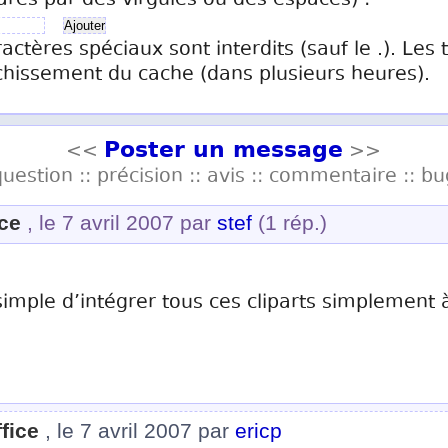
arés par des virgules ou des espaces) :
ractères spéciaux sont interdits (sauf le .). Les
chissement du cache (dans plusieurs heures).
Poster un message
<<
>>
question :: précision :: avis :: commentaire :: bu
ce
, le 7 avril 2007 par
stef
(1 rép.)
simple d’intégrer tous ces cliparts simplement
fice
, le 7 avril 2007 par
ericp