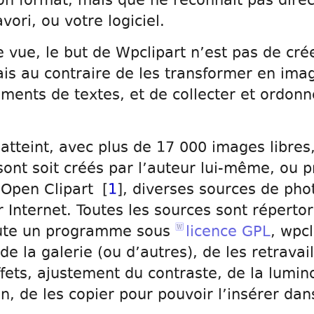
bon format, mais que ne reconnait pas dire
vori, ou votre logiciel.
e vue, le but de Wpclipart n’est pas de cr
mais au contraire de les transformer en im
tements de textes, et de collecter et ordon
 atteint, avec plus de 17 000 images libres
ont soit créés par l’auteur lui-même, ou 
 Open Clipart [
1
], diverses sources de pho
 Internet. Toutes les sources sont répertori
joute un programme sous
licence GPL
, wpc
de la galerie (ou d’autres), de les retrava
ffets, ajustement du contraste, de la lumin
in, de les copier pour pouvoir l’insérer dan