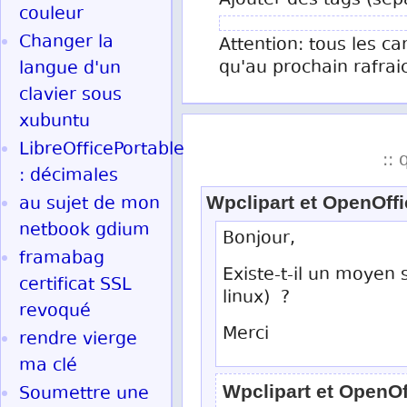
Ajouter des tags (sép
couleur
Changer la
Attention: tous les ca
qu'au prochain rafrai
langue d'un
clavier sous
xubuntu
LibreOfficePortable
:: 
: décimales
au sujet de mon
Wpclipart et OpenOffi
netbook gdium
Bonjour,
framabag
Existe-t-il un moyen 
certificat SSL
linux) ?
revoqué
Merci
rendre vierge
ma clé
Wpclipart et OpenOf
Soumettre une