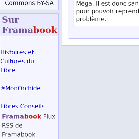
Commons BY-SA
Méga. Il est donc san
pour pouvoir reprendr
Sur
problème.
Frama
book
Histoires et
Cultures du
Libre
#MonOrchide
Libres Conseils
Frama
book
Flux
RSS
de
Framabook