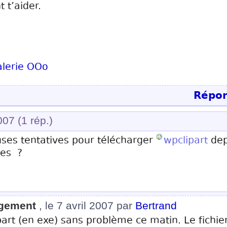
 t’aider.
alerie OOo
Répon
2007
(1 rép.)
ses tentatives pour télécharger
wpclipart
dep
tes ?
rgement
, le 7 avril 2007 par
Bertrand
part (en exe) sans problème ce matin. Le fichier