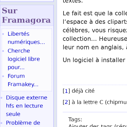
textes.
Sur
Le fait est que la co
Fram
agora
l’espace à des clipar
célèbres, vous risqu
Libertés
collection… Heureusem
numériques...
leur nom en anglais, 
Cherche
logiciel libre
Un logiciel à installe
pour...
Forum
Framakey...
[
1
] déjà cité
Disque externe
[
2
] à la lettre C (chipmu
hfs en lecture
seule
Tags:
Problème de