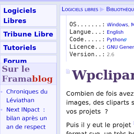
Logiciels
Logiciels libres
▶
Bibliothèqu
Libres
OS.......:
Windows
,
M
Langue...:
Tribune Libre
English
Code.....:
Python
Tutoriels
Licence..:
GNU Genera
Version..:
2.6
Forum
Sur le
Wpclipa
Participer
Frama
blog
Chroniques du
Combien de fois avez
Ok
Léviathan
images, des cliparts
Next INpact :
vos projets ?
bilan après un
Puis il y eut le projet
an de respect