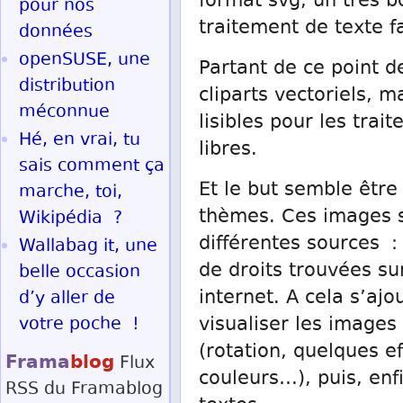
format svg, un très 
pour nos
traitement de texte fa
données
openSUSE, une
Partant de ce point d
distribution
cliparts vectoriels, 
méconnue
lisibles pour les trai
Hé, en vrai, tu
libres.
sais comment ça
Et le but semble être
marche, toi,
thèmes. Ces images s
Wikipédia ?
différentes sources :
Wallabag it, une
de droits trouvées sur
belle occasion
internet. A cela s’a
d’y aller de
votre poche !
visualiser les images 
(rotation, quelques e
Frama
blog
Flux
couleurs…), puis, enf
RSS
du Framablog