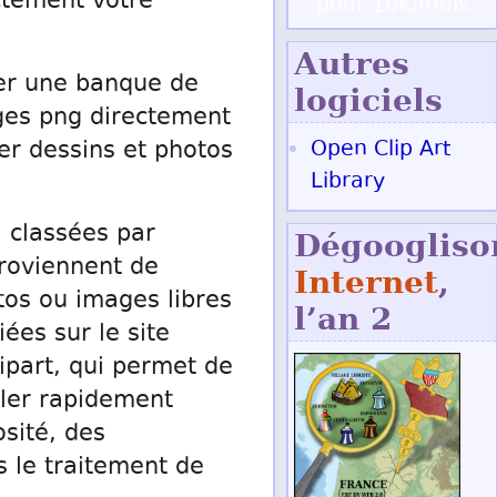
ctement votre
pour 10€/mois
Autres
éer une banque de
logiciels
ages png directement
Open Clip Art
ner dessins et photos
Library
, classées par
Dégoogliso
proviennent de
Internet
,
tos ou images libres
l’an 2
ées sur le site
lipart, qui permet de
iller rapidement
osité, des
s le traitement de