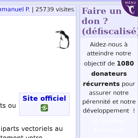
MENU
manuel P.
| 25739 visites
Faire un
don ?
(défiscalisé
Aidez-nous à
atteindre notre
1080
objectif de
donateurs
récurrents
pour
assurer notre
Site officiel
pérennité et notre
ts ou
développement !
Je soutiens
iparts vectoriels au
Framasoft