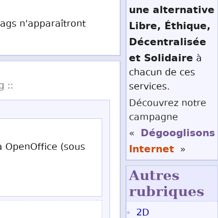
une alternative
 tags n'apparaîtront
Libre, Éthique,
Décentralisée
et Solidaire
à
chacun de ces
g ::
services.
Découvrez notre
campagne
Dégooglisons
«
 à OpenOffice (sous
Internet
»
Autres
rubriques
2D