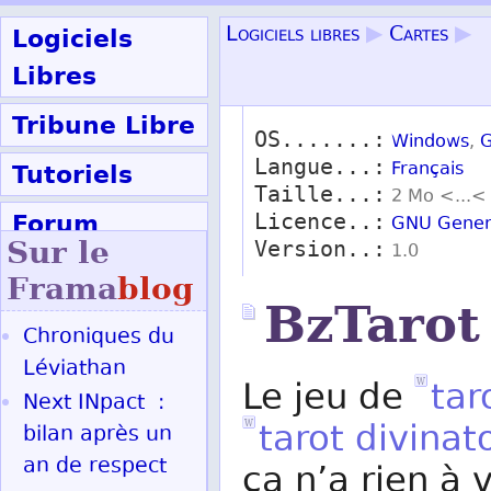
Logiciels
Logiciels libres
▶
Cartes
▶
Libres
Tribune Libre
OS.......:
Windows
,
G
Langue...:
Tutoriels
Français
Taille...:
2 Mo <...<
Forum
Licence..:
GNU Genera
Sur le
Version..:
1.0
Participer
Frama
blog
BzTarot
Chroniques du
Ok
Léviathan
Le jeu de
tar
Next INpact :
tarot divinat
bilan après un
an de respect
ça n’a rien à v