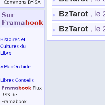
Commons BY-SA
BzTarot
, le
Sur
Frama
book
BzTarot
, le
Histoires et
Cultures du
Libre
#MonOrchide
Libres Conseils
Frama
book
Flux
RSS
de
Framabook