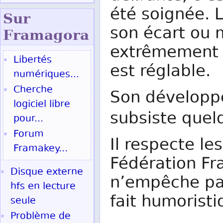
été soignée. L
Sur
son écart ou 
Fram
agora
extrêmement r
Libertés
est réglable.
numériques...
Cherche
Son développe
logiciel libre
subsiste que
pour...
Forum
Il respecte les
Framakey...
Fédération Fra
Disque externe
n’empêche pas
hfs en lecture
fait humoristi
seule
Problème de