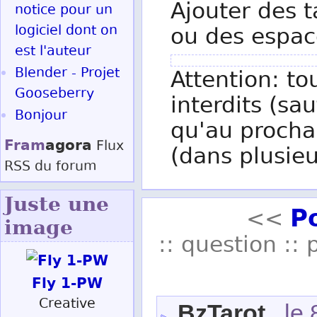
Ajouter des t
notice pour un
logiciel dont on
ou des espac
est l'auteur
Blender - Projet
Attention: to
Gooseberry
interdits (sau
Bonjour
qu'au procha
Fram
agora
Flux
(dans plusieu
RSS
du forum
Juste une
P
<<
image
:: question :: 
Fly 1-PW
Creative
BzTarot
, le