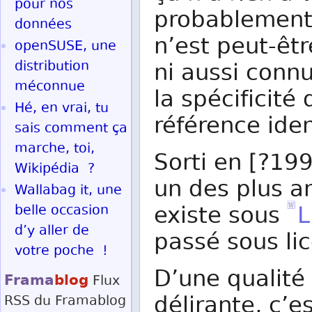
pour nos
probablement L
données
n’est peut-êt
openSUSE, une
distribution
ni aussi conn
méconnue
la spécificité
Hé, en vrai, tu
référence iden
sais comment ça
marche, toi,
Sorti en [?19
Wikipédia ?
un des plus an
Wallabag it, une
existe sous
L
belle occasion
d’y aller de
passé sous lic
votre poche !
D’une qualité
Frama
blog
Flux
délirante, c’e
RSS
du Framablog