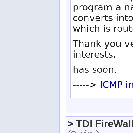
program a na
converts int
which is rou
Thank you ve
interests.
has soon.
----->
ICMP i
> TDI FireWal