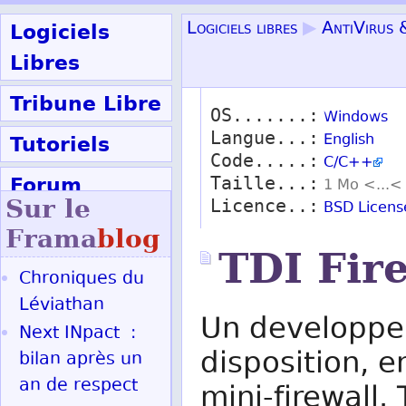
Logiciels
Logiciels libres
▶
AntiVirus 
Libres
Tribune Libre
OS.......:
Windows
Langue...:
Tutoriels
English
Code.....:
C/C++
Forum
Taille...:
1 Mo <...<
Sur le
Licence..:
BSD Licens
Participer
Frama
blog
TDI Fir
Chroniques du
Ok
Léviathan
Un developpe
Next INpact :
disposition, 
bilan après un
an de respect
mini-firewall. 