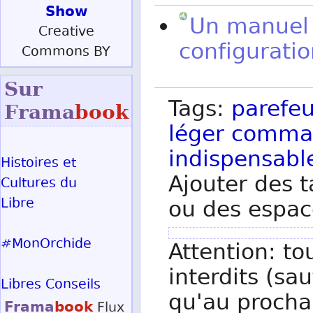
Show
Un manuel d
Creative
configuratio
Commons BY
Sur
Tags:
parefe
Frama
book
léger
comma
indispensabl
Histoires et
Ajouter des t
Cultures du
Libre
ou des espac
#MonOrchide
Attention: to
interdits (sau
Libres Conseils
qu'au procha
Frama
book
Flux