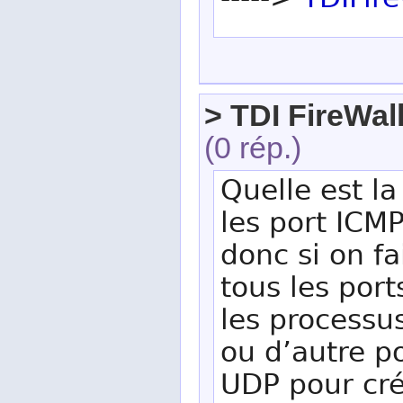
----->
TDIFire
> TDI FireWal
(0 rép.)
Quelle est l
les port ICMP
donc si on f
tous les port
les processus
ou d’autre p
UDP pour cré