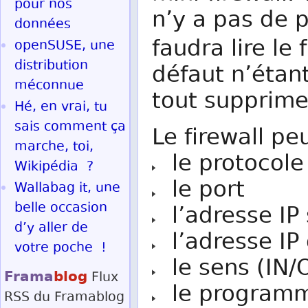
pour nos
n’y a pas de p
données
faudra lire le 
openSUSE, une
distribution
défaut n’étant
méconnue
tout supprimer
Hé, en vrai, tu
sais comment ça
Le firewall peu
marche, toi,
le protocole
Wikipédia ?
le port
Wallabag it, une
belle occasion
l’adresse IP
d’y aller de
l’adresse IP 
votre poche !
le sens (IN/
Frama
blog
Flux
le programm
RSS
du Framablog