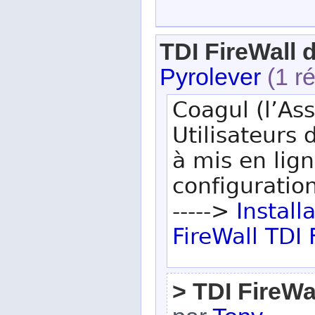
TDI FireWall d
Pyrolever
(1 ré
Coagul (l’As
Utilisateurs 
à mis en lig
configuration
----->
Install
FireWall TDI
> TDI FireWal