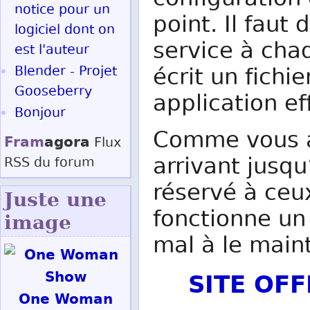
configuration 
notice pour un
point. Il faut
logiciel dont on
service à chaq
est l'auteur
Blender - Projet
écrit un fichi
Gooseberry
application e
Bonjour
Comme vous a
Fram
agora
Flux
arrivant jusqu’
RSS
du forum
réservé à ce
Juste une
fonctionne un 
image
mal à le main
SITE OF
One Woman