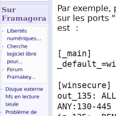
Par exemple, p
Sur
sur les ports 
Fram
agora
est :
Libertés
numériques...
Cherche
[_main]
logiciel libre
pour...
_default_=w
Forum
Framakey...
[winsecure]
Disque externe
out_135: AL
hfs en lecture
seule
ANY:130-445
Problème de