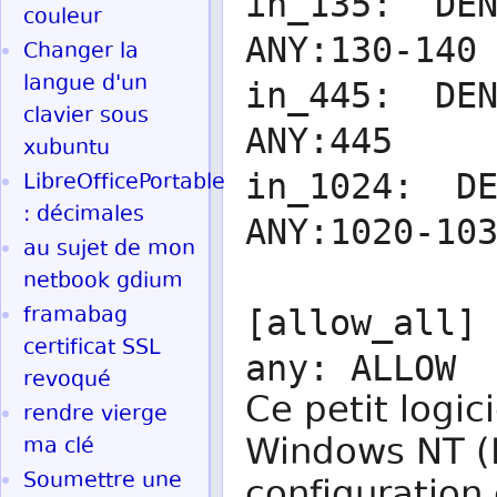
in_135: DEN
couleur
ANY:130-140
Changer la
langue d'un
in_445: DEN
clavier sous
ANY:445
xubuntu
in_1024: DE
LibreOfficePortable
: décimales
ANY:1020-10
au sujet de mon
netbook gdium
framabag
[allow_all]
certificat SSL
any: ALLOW 
revoqué
Ce petit logic
rendre vierge
Windows NT (N
ma clé
Soumettre une