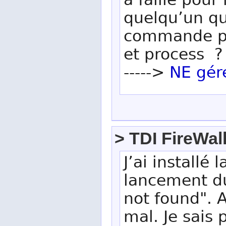
a faille pour 
quelqu’un qu
commande pou
et process ?
----->
NE gér
> TDI FireWal
J’ai installé
lancement du 
not found". A
mal. Je sais 