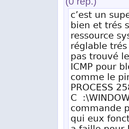
(0 rép.)
c’est un supe
bien et trés
ressource sy
réglable trés
pas trouvé l
ICMP pour b
comme le pi
PROCESS 25
C :\WINDOWS
commande po
qui eux fonct