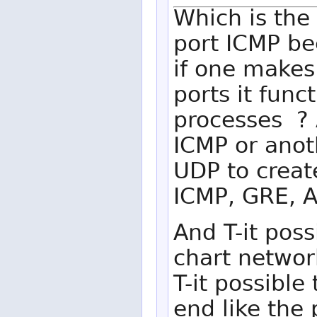
Which is the
port ICMP bec
if one makes
ports it func
processes ? 
ICMP or anot
UDP to create
ICMP, GRE, 
And T-it pos
chart networ
T-it possible
end like the 