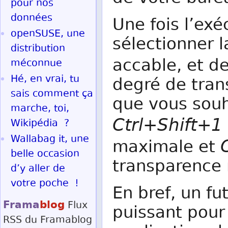
pour nos
données
Une fois l’exé
openSUSE, une
sélectionner l
distribution
accable, et de
méconnue
Hé, en vrai, tu
degré de tran
sais comment ça
que vous souha
marche, toi,
Ctrl+Shift+1
Wikipédia ?
Wallabag it, une
maximale et
belle occasion
transparence 
d’y aller de
votre poche !
En bref, un fut
Frama
blog
Flux
puissant pour
RSS
du Framablog