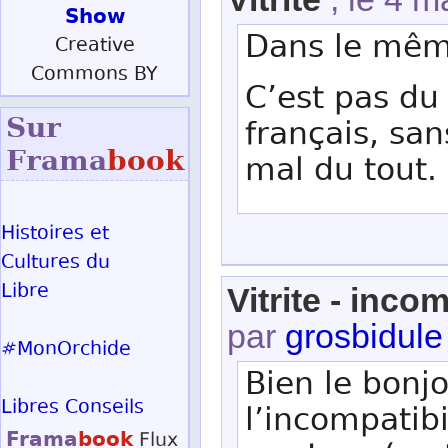
Show
Dans le mêm
Creative
Commons BY
C’est pas du 
Sur
français, san
Frama
book
mal du tout.
Histoires et
Cultures du
Libre
Vitrite - inco
par
grosbidule
#MonOrchide
Bien le bonj
Libres Conseils
l’incompatibi
Frama
book
Flux