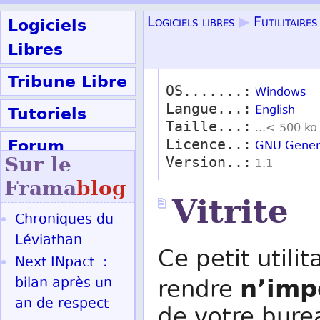
Logiciels
Logiciels libres
▶
Futilitaires
Libres
Tribune Libre
OS.......:
Windows
Langue...:
Tutoriels
English
Taille...:
...< 500 ko
Forum
Licence..:
GNU Genera
Sur le
Version..:
1.1
Participer
Frama
blog
Vitrite
Chroniques du
Ok
Léviathan
Ce petit utili
Next INpact :
n’imp
bilan après un
rendre
an de respect
de votre bure