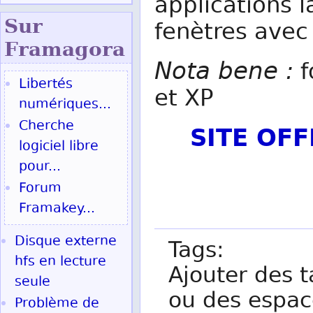
applications l
Sur
fenètres avec
Fram
agora
Nota bene :
f
Libertés
et XP
numériques...
Cherche
SITE OF
logiciel libre
pour...
Forum
Framakey...
Disque externe
Tags:
hfs en lecture
Ajouter des t
seule
ou des espac
Problème de