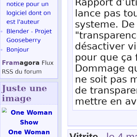
Rapport d’uti
notice pour un
lance pas to
logiciel dont on
est l'auteur
systeme. De p
Blender - Projet
"transparence"
Gooseberry
désactiver via
Bonjour
pour que ça 
Fram
agora
Flux
Dommage que
RSS
du forum
ne soit pas m
Juste une
de transparen
image
mettre en ava
One Woman
Vitrite
, le 4 m