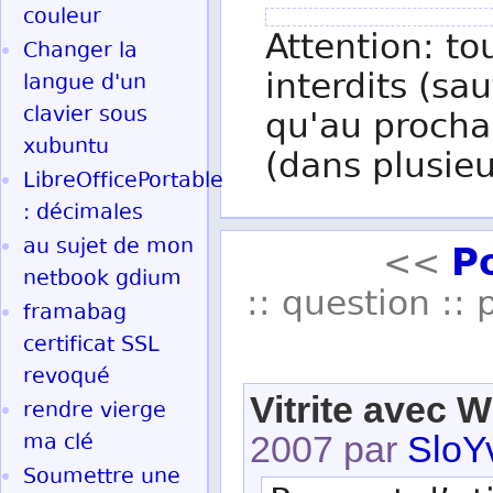
couleur
Attention: to
Changer la
interdits (sau
langue d'un
clavier sous
qu'au procha
xubuntu
(dans plusieu
LibreOfficePortable
: décimales
P
au sujet de mon
<<
netbook gdium
:: question :: 
framabag
certificat SSL
revoqué
Vitrite avec 
rendre vierge
ma clé
2007 par
SloY
Soumettre une