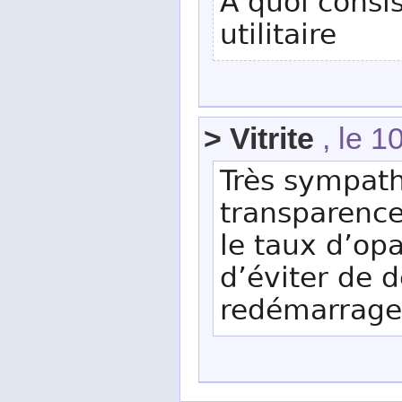
A quoi consi
utilitaire
> Vitrite
, le 1
Très sympath
transparence
le taux d’opa
d’éviter de d
redémarrage