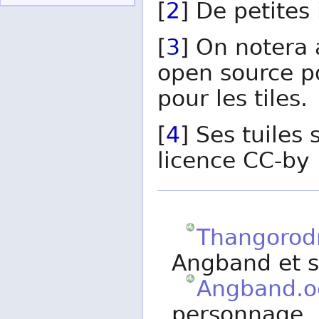
[
2
] De petite
[
3
] On notera 
open source p
pour les tiles.
[
4
] Ses tuiles
licence CC-by
Thangorod
Angband et se
Angband.o
personnage, 