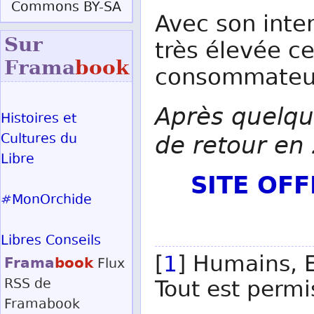
Commons BY-SA
Avec son inter
Sur
très élevée ce
Frama
book
consommateur
Après quelque
Histoires et
de retour en
Cultures du
Libre
SITE OF
#MonOrchide
Libres Conseils
[
1
] Humains, El
Frama
book
Flux
RSS
de
Tout est permis
Framabook