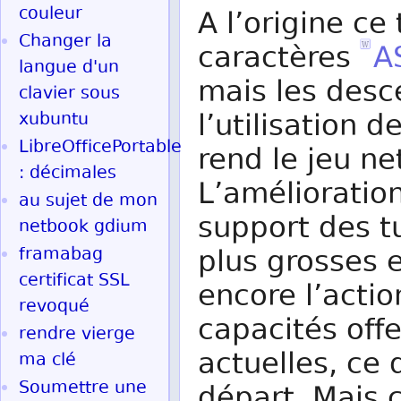
couleur
A l’origine ce
Changer la
caractères
A
langue d'un
mais les des
clavier sous
l’utilisation d
xubuntu
LibreOfficePortable
rend le jeu ne
: décimales
L’amélioratio
au sujet de mon
support des t
netbook gdium
framabag
plus grosses et
certificat SSL
encore l’actio
revoqué
capacités off
rendre vierge
actuelles, ce 
ma clé
Soumettre une
départ. Mais 