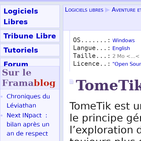
Logiciels
Logiciels libres
▶
Aventure et
Libres
Tribune Libre
OS.......:
Windows
Langue...:
Tutoriels
English
Taille...:
2 Mo <...<
Forum
Licence..:
"Open Sour
Sur le
Participer
TomeTi
Frama
blog
Chroniques du
Ok
TomeTik est u
Léviathan
Next INpact :
le principe gé
bilan après un
l’exploration 
an de respect