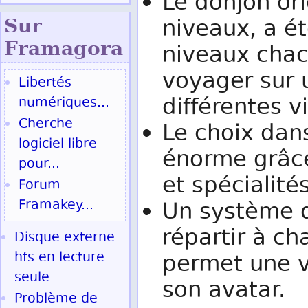
Le donjon or
niveaux, a ét
Sur
Fram
agora
niveaux chacu
voyager sur u
Libertés
différentes v
numériques...
Cherche
Le choix dan
logiciel libre
énorme grâce
pour...
et spécialité
Forum
Framakey...
Un système 
répartir à c
Disque externe
hfs en lecture
permet une v
seule
son avatar.
Problème de