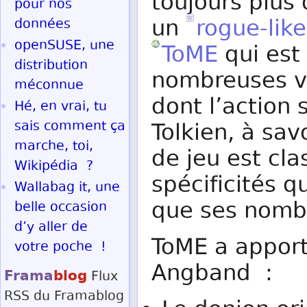
toujours plus
pour nos
un
rogue-like
données
openSUSE, une
ToME
qui est
distribution
nombreuses v
méconnue
dont l’action
Hé, en vrai, tu
sais comment ça
Tolkien, à sav
marche, toi,
de jeu est cla
Wikipédia ?
spécificités 
Wallabag it, une
que ses nomb
belle occasion
d’y aller de
ToME a apport
votre poche !
Angband :
Frama
blog
Flux
RSS
du Framablog