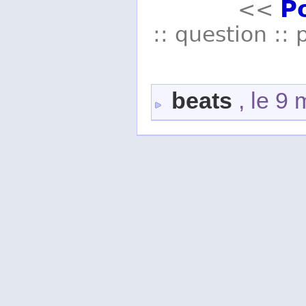
P
<<
:: question :: 
beats
, le 9