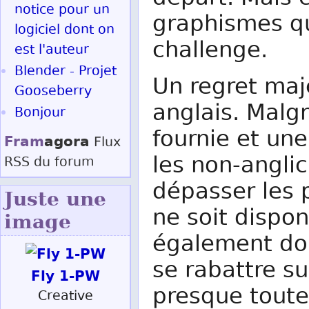
notice pour un
graphismes qu
logiciel dont on
challenge.
est l'auteur
Blender - Projet
Un regret maje
Gooseberry
anglais. Malg
Bonjour
fournie et un
Fram
agora
Flux
les non-angli
RSS
du forum
dépasser les p
Juste une
ne soit dispo
image
également do
se rabattre s
Fly 1-PW
presque toute
Creative