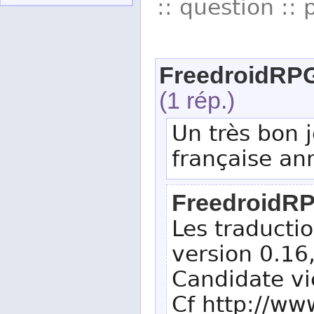
:: question :: 
FreedroidRP
(1 rép.)
Un très bon j
française an
FreedroidR
Les traductio
version 0.16
Candidate vie
Cf http://ww