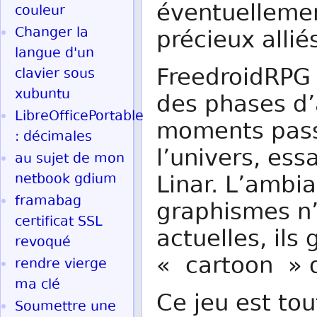
éventuellement
couleur
Changer la
précieux alliés
langue d'un
FreedroidRPG e
clavier sous
xubuntu
des phases d’
LibreOfficePortable
moments pass
: décimales
l’univers, ess
au sujet de mon
netbook gdium
Linar. L’ambia
framabag
graphismes n’
certificat SSL
actuelles, ils
revoqué
« cartoon » q
rendre vierge
ma clé
Ce jeu est tou
Soumettre une