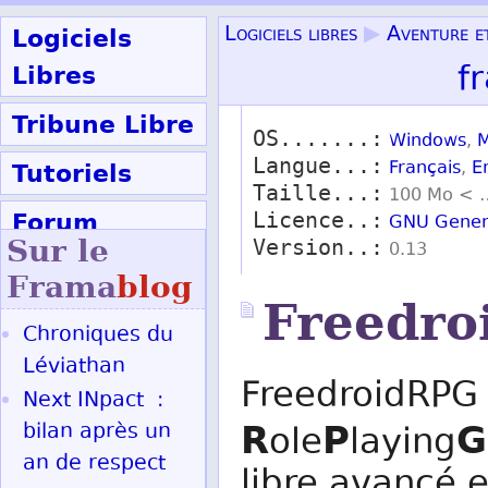
Logiciels
Logiciels libres
▶
Aventure et
f
Libres
Tribune Libre
OS.......:
Windows
,
M
Langue...:
Tutoriels
Français
,
E
Taille...:
100 Mo < 
Forum
Licence..:
GNU Genera
Sur le
Version..:
0.13
Participer
Frama
blog
Freedr
Chroniques du
Ok
Léviathan
FreedroidRPG 
Next INpact :
R
P
G
bilan après un
ole
laying
an de respect
libre avancé e