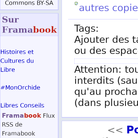
Commons BY-SA
autres copie
Sur
Tags:
Frama
book
Ajouter des t
ou des espac
Histoires et
Cultures du
Attention: to
Libre
interdits (sau
#MonOrchide
qu'au procha
(dans plusieu
Libres Conseils
Frama
book
Flux
RSS
de
P
<<
Framabook