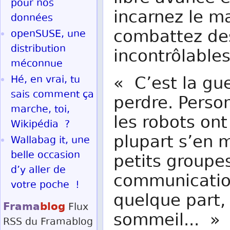
pour nos
incarnez le m
données
combattez de
openSUSE, une
distribution
incontrôlables
méconnue
« C’est la gu
Hé, en vrai, tu
sais comment ça
perdre. Perso
marche, toi,
les robots on
Wikipédia ?
plupart s’en 
Wallabag it, une
belle occasion
petits groupe
d’y aller de
communication
votre poche !
quelque part, 
Frama
blog
Flux
sommeil... »
RSS
du Framablog