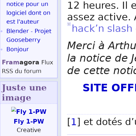
12 heures. Il
notice pour un
logiciel dont on
assez active.
est l'auteur
hack’n slash
Blender - Projet
Gooseberry
Merci à Arthu
Bonjour
la notice de 
Fram
agora
Flux
de cette noti
RSS
du forum
SITE OF
Juste une
image
[
1
] et dotés d
Fly 1-PW
Creative