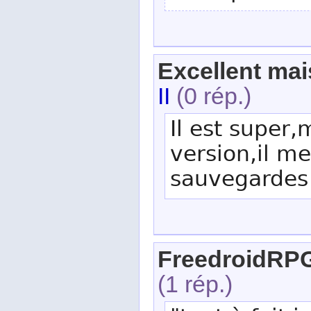
Excellent mais
II
(0 rép.)
Il est super,
version,il m
sauvegardes
FreedroidRP
(1 rép.)