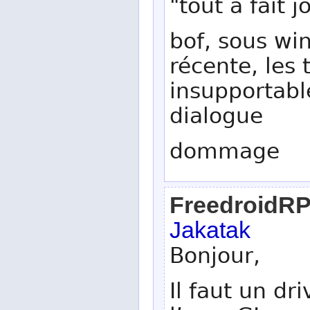
"tout à fait j
bof, sous w
récente, les
insupportable
dialogue
dommage
FreedroidR
Jakatak
Bonjour,
Il faut un d