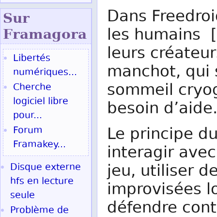
Dans Freedroi
Sur
les humains [
Fram
agora
leurs créateur
Libertés
manchot, qui 
numériques...
sommeil cryog
Cherche
logiciel libre
besoin d’aide
pour...
Le principe du
Forum
Framakey...
interagir ave
jeu, utiliser 
Disque externe
hfs en lecture
improvisées l
seule
défendre contr
Problème de