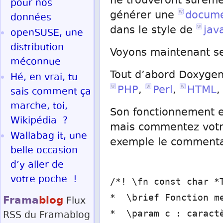
ne trouveront sûreme
pour nos
générer une
docume
données
dans le style de
jav
openSUSE, une
distribution
Voyons maintenant se
méconnue
Tout d’abord Doxyge
Hé, en vrai, tu
PHP
,
Perl
,
HTML
,
sais comment ça
marche, toi,
Son fonctionnement 
Wikipédia ?
mais commentez votre
Wallabag it, une
exemple le commentai
belle occasion
d’y aller de
votre poche !
/*! \fn const char *
Frama
blog
* \brief Fonction m
Flux
RSS
du Framablog
* \param c : caract