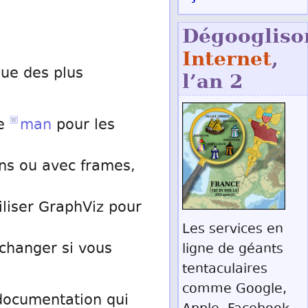
Dégoogliso
Internet
,
que des plus
l’an 2
e
man
pour les
ns ou avec frames,
liser GraphViz pour
Les services en
 changer si vous
ligne de géants
tentaculaires
comme Google,
e documentation qui