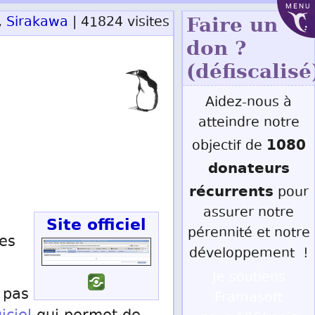
MENU
,
Sirakawa
| 41824 visites
Faire un
don ?
(défiscalisé
Aidez-nous à
atteindre notre
1080
objectif de
donateurs
récurrents
pour
assurer notre
Site officiel
pérennité et notre
es
développement !
Je soutiens
 pas
Framasoft