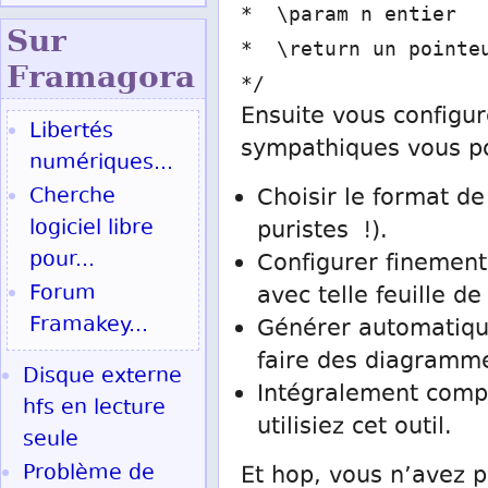
* \param n entier
Sur
* \return un pointeu
Fram
agora
*/
Ensuite vous configu
Libertés
sympathiques vous p
numériques...
Cherche
Choisir le format d
logiciel libre
puristes !).
pour...
Configurer finement
Forum
avec telle feuille de
Framakey...
Générer automatiq
faire des diagramm
Disque externe
Intégralement compa
hfs en lecture
utilisiez cet outil.
seule
Problème de
Et hop, vous n’avez p