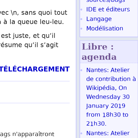
sources/bugs
IDE et éditeurs
vec \n, sans quoi tout
Langage
a à la queue leu-leu.
Modélisation
st juste, et qu’il
ésume qu’il s’agit
Libre :
agenda
T TÉLÉCHARGEMENT
Nantes: Atelier
de contribution à
Wikipédia, On
Wednesday 30
January 2019
from 18h30 to
21h30.
Nantes: Atelier
 tags n'apparaîtront