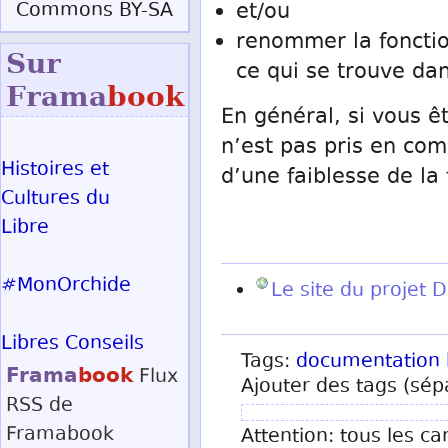
Commons BY-SA
et/ou
renommer la fonction
Sur
ce qui se trouve dan
Frama
book
En général, si vous ê
n’est pas pris en com
Histoires et
d’une faiblesse de la 
Cultures du
Libre
#MonOrchide
Le site du projet 
Libres Conseils
Tags:
documentation
Frama
book
Flux
Ajouter des tags (sép
RSS
de
Framabook
Attention: tous les ca