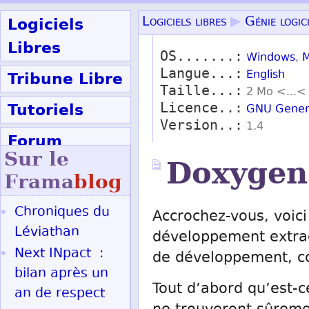
Logiciels
Logiciels libres
▶
Génie logic
Libres
OS.......:
Windows
,
M
Langue...:
Tribune Libre
English
Taille...:
2 Mo <...<
Tutoriels
Licence..:
GNU Genera
Version..:
1.4
Forum
Sur le
Doxygen
Participer
Frama
blog
Chroniques du
Accrochez-vous, voici
Ok
Léviathan
développement extrao
Next INpact :
de développement, c
bilan après un
Tout d’abord qu’est-
an de respect