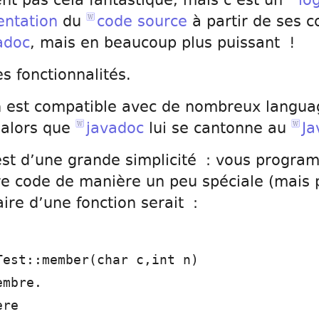
nt pas cela fantastique, mais c’est un
log
ntation
du
code source
à partir de ses 
adoc
, mais en beaucoup plus puissant !
s fonctionnalités.
n est compatible avec de nombreux langu
 alors que
javadoc
lui se cantonne au
Ja
est d’une grande simplicité : vous progr
 code de manière un peu spéciale (mais p
re d’une fonction serait :
Test::member(char c,int n)
embre.
ère