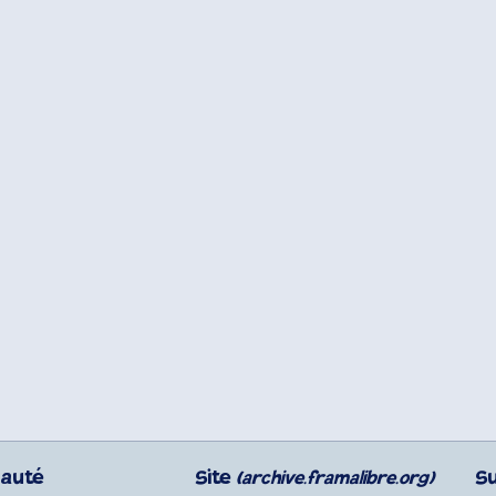
auté
Site
S
(archive.framalibre.org)