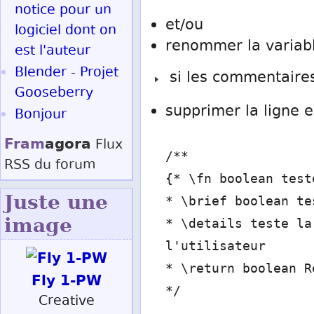
notice pour un
et/ou
logiciel dont on
renommer la variab
est l'auteur
Blender - Projet
si les commentaires
Gooseberry
supprimer la ligne e
Bonjour
Fram
agora
Flux
/**
RSS
du forum
{* \fn boolean test
Juste une
* \brief boolean te
image
* \details teste la
l'utilisateur
* \return boolean R
Fly 1-PW
*/
Creative