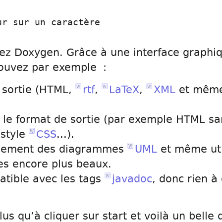
r sur un caractère
rez Doxygen. Grâce à une interface graphi
ouvez par exemple :
e sortie (HTML,
rtf
,
LaTeX
,
XML
et mêm
 le format de sortie (par exemple HTML sa
 style
CSS
...).
uement des diagrammes
UML
et même uti
es encore plus beaux.
tible avec les tags
javadoc
, donc rien à
lus qu’à cliquer sur start et voilà un bell