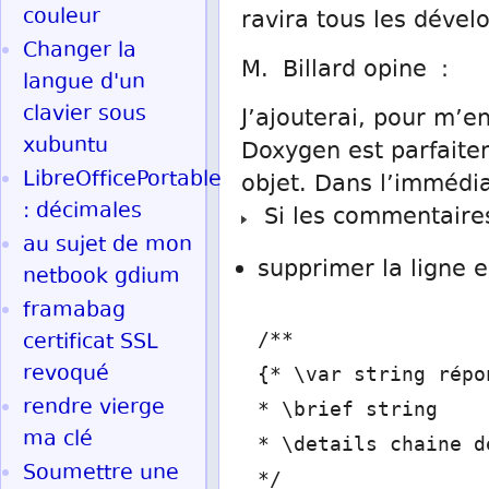
couleur
ravira tous les dével
Changer la
M. Billard opine :
langue d'un
clavier sous
J’ajouterai, pour m’en
xubuntu
Doxygen est parfaite
LibreOfficePortable
objet. Dans l’immédi
: décimales
Si les commentaires
au sujet de mon
supprimer la ligne e
netbook gdium
framabag
certificat SSL
/**
revoqué
{* \var string répo
rendre vierge
* \brief string
ma clé
* \details chaine d
Soumettre une
*/