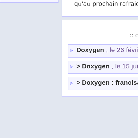
qu'au prochain rafrai
:: 
Doxygen
, le 26 fév
> Doxygen
, le 15 j
> Doxygen : francis