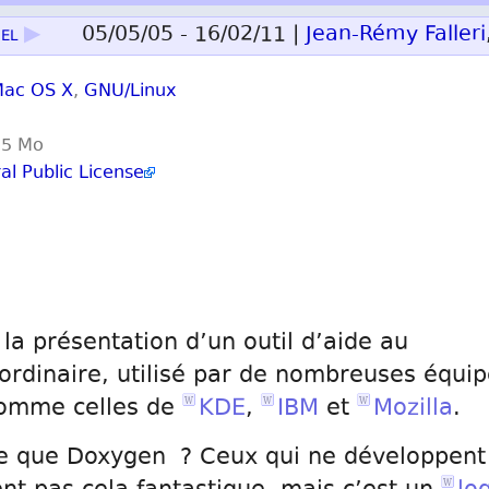
iel
▶
05/05/05 - 16/02/11 |
Jean-Rémy Falleri
ac OS X
,
GNU/Linux
 5 Mo
l Public License
 la présentation d’un outil d’aide au
rdinaire, utilisé par de nombreuses équip
omme celles de
KDE
,
IBM
et
Mozilla
.
ce que Doxygen ? Ceux qui ne développent