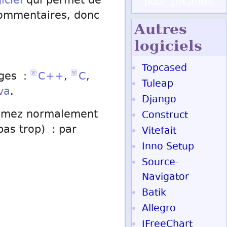
iciel
qui permet de
pour 10€/mois
commentaires, donc
Autres
logiciels
Topcased
ages :
C++
,
C
,
Tuleap
va
.
Django
ammez normalement
Construct
as trop) : par
Vitefait
Inno Setup
Source-
Navigator
Batik
Allegro
JFreeChart