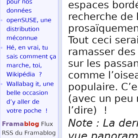
pour nos
espaces bordé
données
recherche de l
openSUSE, une
prosaïquement
distribution
Tout ceci sera
méconnue
Hé, en vrai, tu
ramasser des 
sais comment ça
sur les passan
marche, toi,
comme l’oisea
Wikipédia ?
Wallabag it, une
populaire. C’e
belle occasion
(avec un peu 
d’y aller de
l’dire) !
votre poche !
Note : La de
Frama
blog
Flux
vue panoram
RSS
du Framablog