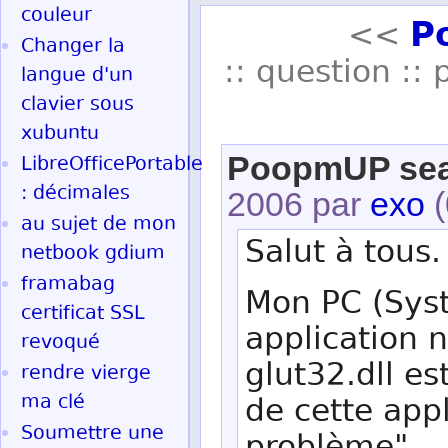
couleur
P
<<
Changer la
:: question :: 
langue d'un
clavier sous
xubuntu
PoopmUP searc
LibreOfficePortable
: décimales
2006 par
exo
(
au sujet de mon
Salut à tous.
netbook gdium
framabag
Mon PC (Syst
certificat SSL
application 
revoqué
glut32.dll es
rendre vierge
ma clé
de cette appl
Soumettre une