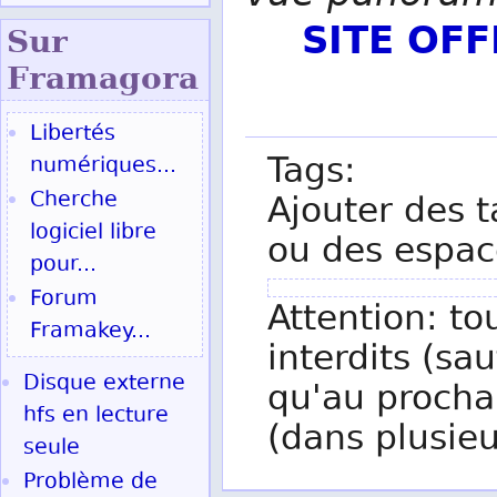
SITE OF
Sur
Fram
agora
Libertés
Tags:
numériques...
Cherche
Ajouter des t
logiciel libre
ou des espac
pour...
Forum
Attention: to
Framakey...
interdits (sau
Disque externe
qu'au procha
hfs en lecture
(dans plusieu
seule
Problème de