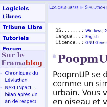
Logiciels
Logiciels libres
▶
Simulation
Libres
Tribune Libre
OS.......:
Windows
,
G
Langue...:
Tutoriels
English
Licence..:
GNU Genera
Forum
Sur le
Poopm
Participer
Frama
blog
PoopmUP se d
Chroniques du
Ok
Léviathan
comme un sim
Next INpact :
urbain. Vous 
bilan après un
en oiseau et 
an de respect