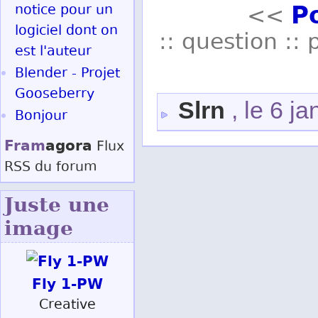
P
notice pour un
<<
logiciel dont on
:: question :: 
est l'auteur
Blender - Projet
Gooseberry
Slrn
, le 6 j
Bonjour
Fram
agora
Flux
RSS
du forum
Juste une
image
Fly 1-PW
Creative