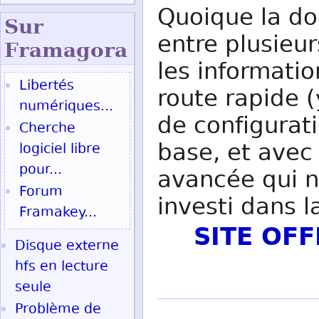
Quoique la do
Sur
entre plusieur
Fram
agora
les informati
Libertés
route rapide 
numériques...
de configurati
Cherche
base, et avec 
logiciel libre
pour...
avancée qui ne
Forum
investi dans l
Framakey...
SITE OF
Disque externe
hfs en lecture
seule
Problème de