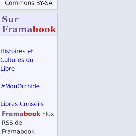
Commons BY-SA
Sur
Frama
book
Histoires et
Cultures du
Libre
#MonOrchide
Libres Conseils
Frama
book
Flux
RSS
de
Framabook