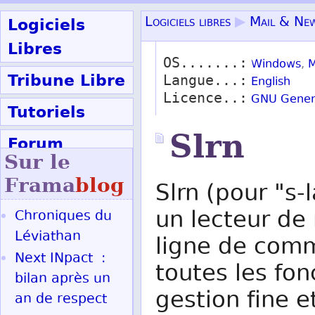
Logiciels
Logiciels libres
▶
Mail & Ne
Libres
OS.......:
Windows
,
M
Tribune Libre
Langue...:
English
Licence..:
GNU Genera
Tutoriels
Slrn
Forum
Sur le
Participer
Frama
blog
Slrn (pour "s-
un lecteur de 
Chroniques du
Ok
Léviathan
ligne de com
Next INpact :
toutes les fo
bilan après un
gestion fine 
an de respect