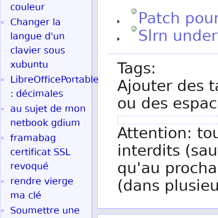
couleur
Patch pour
Changer la
Slrn unde
langue d'un
clavier sous
xubuntu
Tags:
LibreOfficePortable
Ajouter des t
: décimales
ou des espac
au sujet de mon
netbook gdium
Attention: to
framabag
interdits (sau
certificat SSL
qu'au procha
revoqué
rendre vierge
(dans plusieu
ma clé
Soumettre une