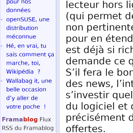
pour nos
lecteur hors l
données
(qui permet de
openSUSE, une
non pertinent
distribution
pour en étendr
méconnue
Hé, en vrai, tu
est déjà si ri
sais comment ça
demande ce qu’
marche, toi,
S’il fera le bo
Wikipédia ?
Wallabag it, une
des news, l’in
belle occasion
s’investir qu
d’y aller de
du logiciel et
votre poche !
précisément de
Frama
blog
Flux
offertes.
RSS
du Framablog