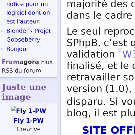
majorité des c
notice pour un
logiciel dont on
dans le cadre 
est l'auteur
Le seul reproc
Blender - Projet
Gooseberry
SPhpB, c’est q
Bonjour
validation
W
Fram
agora
Flux
finalisé, et 
RSS
du forum
retravailler s
Juste une
version (1.0)
image
disparu. Si v
blog, il est p
Fly 1-PW
SITE OF
Creative