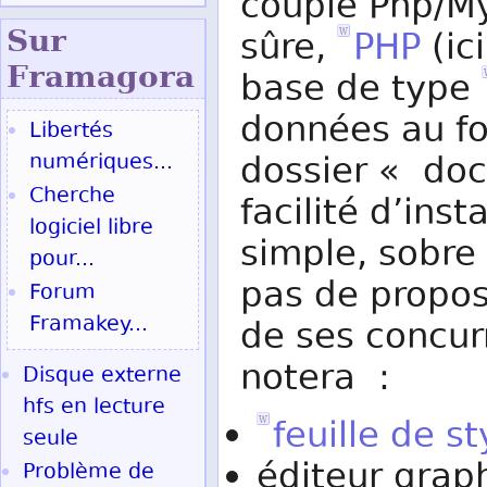
couple Php/My
Sur
sûre,
PHP
(ic
Fram
agora
base de type
données au f
Libertés
numériques...
dossier « doc
Cherche
facilité d’inst
logiciel libre
simple, sobre
pour...
pas de propos
Forum
Framakey...
de ses concur
notera :
Disque externe
hfs en lecture
feuille de st
seule
éditeur graph
Problème de