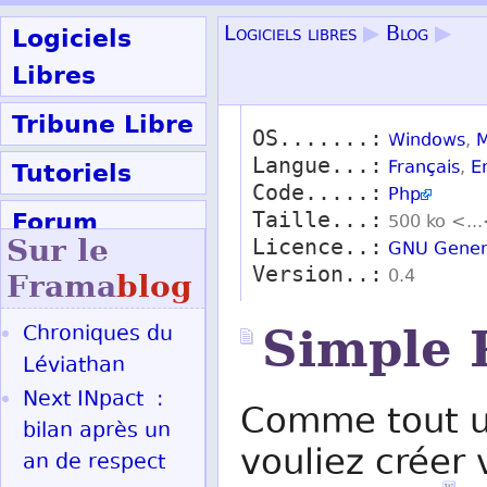
Logiciels
Logiciels libres
▶
Blog
▶
Libres
Tribune Libre
OS.......:
Windows
,
M
Langue...:
Tutoriels
Français
,
E
Code.....:
Php
Forum
Taille...:
500 ko <..
Sur le
Licence..:
GNU Genera
Participer
Version..:
0.4
Frama
blog
Chroniques du
Simple 
Ok
Léviathan
Next INpact :
Comme tout u
bilan après un
vouliez créer
an de respect