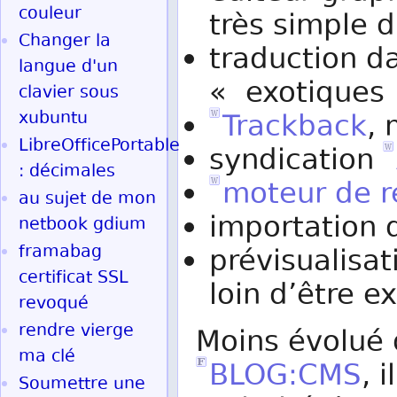
couleur
très simple 
Changer la
traduction d
langue d'un
« exotiques
clavier sous
xubuntu
Trackback
, 
LibreOfficePortable
syndication
: décimales
moteur de r
au sujet de mon
importation 
netbook gdium
framabag
prévisualisati
certificat SSL
loin d’être e
revoqué
rendre vierge
Moins évolué
ma clé
BLOG:CMS
, 
Soumettre une