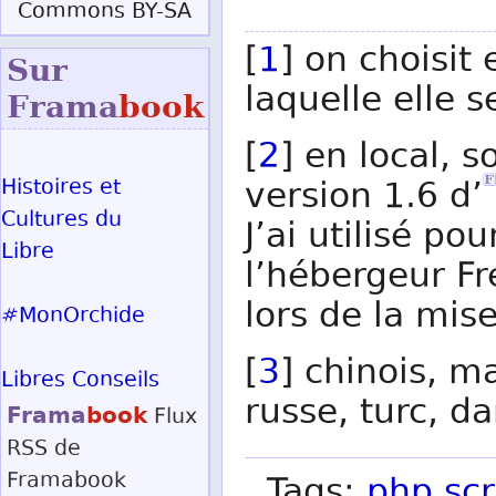
Commons BY-SA
[
1
] on choisit
Sur
laquelle elle s
Frama
book
[
2
] en local, 
Histoires et
version 1.6 d’
Cultures du
J’ai utilisé po
Libre
l’hébergeur Fr
lors de la mis
#MonOrchide
[
3
] chinois, m
Libres Conseils
russe, turc, da
Frama
book
Flux
RSS
de
Framabook
Tags:
php
scr