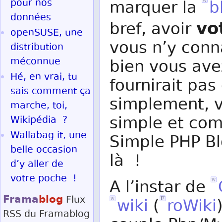
pour nos
marquer la
b
données
vo
bref, avoir
openSUSE, une
vous n’y conn
distribution
méconnue
bien vous ave
Hé, en vrai, tu
fournirait pa
sais comment ça
simplement, vo
marche, toi,
simple et com
Wikipédia ?
Wallabag it, une
Simple PHP Bl
belle occasion
là !
d’y aller de
votre poche !
A l’instar de
Frama
blog
Flux
wiki
(
roWiki
RSS
du Framablog