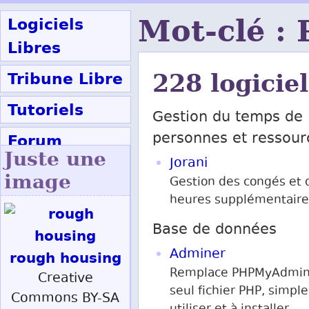
Logiciels
Mot-clé :
Libres
Tribune Libre
228 logicie
Tutoriels
Gestion du temps de
Forum
personnes et ressour
Juste une
Jorani
Participer
image
Gestion des congés et 
heures supplémentaire
Ok
Base de données
Adminer
rough housing
Remplace PHPMyAdmin
Creative
seul fichier PHP, simple
Commons BY-SA