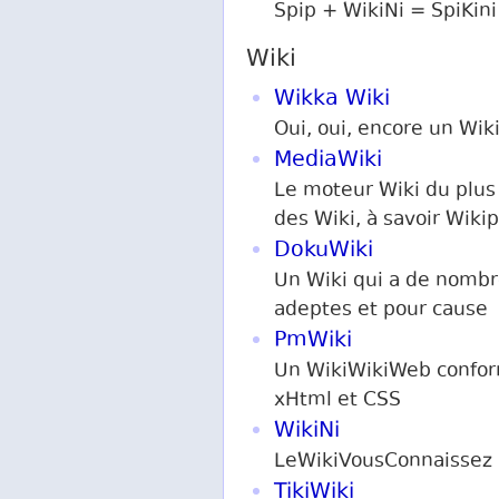
Spip + WikiNi = SpiKini
Wiki
Wikka Wiki
Oui, oui, encore un Wik
MediaWiki
Le moteur Wiki du plus
des Wiki, à savoir Wiki
DokuWiki
Un Wiki qui a de nomb
adeptes et pour cause 
PmWiki
Un WikiWikiWeb confo
xHtml et CSS
WikiNi
LeWikiVousConnaissez
TikiWiki