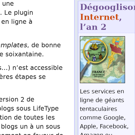
t une
Dégoogliso
. Le plugin
Internet
,
 en ligne à
l’an 2
emplates
, de bonne
e soixantaine.
...) n’est accessible
ières étapes se
Les services en
ersion 2 de
ligne de géants
blogs sous LifeType
tentaculaires
tion de toutes les
comme Google,
s blogs un à un sous
Apple, Facebook,