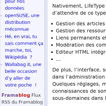
pour nos
Nativement, LifeType 
données
d’attendre de ce type 
openSUSE, une
distribution
Gestion des articles
méconnue
Gestion des ressourc
Hé, en vrai, tu
Liens permanents et
sais comment ça
Modération des co
marche, toi,
Editeur HTML intég
Wikipédia ?
...
Wallabag it, une
De plus, l’interface,
belle occasion
dans l’administration
d’y aller de
Quelques réglages, m
votre poche !
connaissances de son 
Frama
blog
Flux
sous-domaines dans l
RSS
du Framablog