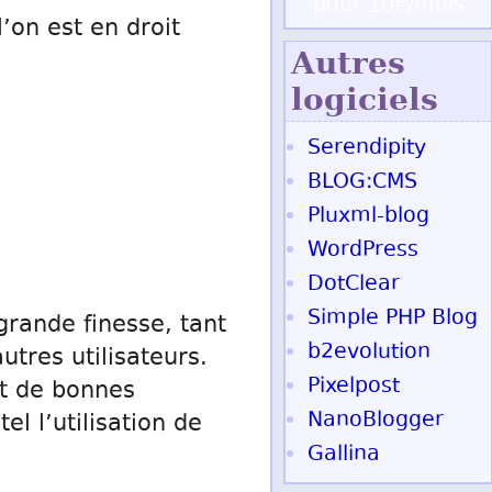
pour 10€/mois
’on est en droit
Autres
logiciels
Serendipity
BLOG:CMS
Pluxml-blog
WordPress
DotClear
Simple PHP Blog
grande finesse, tant
b2evolution
tres utilisateurs.
Pixelpost
nt de bonnes
NanoBlogger
l l’utilisation de
Gallina