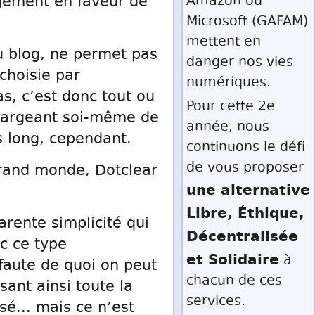
Amazon ou
rgement en faveur de
Microsoft (GAFAM)
mettent en
au blog, ne permet pas
danger nos vies
choisie par
numériques.
as, c’est donc tout ou
Pour cette 2e
chargeant soi-même de
année, nous
us long, cependant.
continuons le défi
de vous proposer
rand monde, Dotclear
une alternative
Libre, Éthique,
arente simplicité qui
Décentralisée
c ce type
et Solidaire
à
, faute de quoi on peut
chacun de ces
sant ainsi toute la
services.
é... mais ce n’est