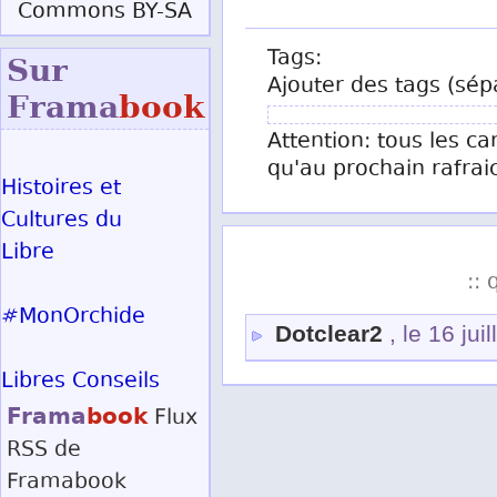
Commons BY-SA
Tags:
Sur
Ajouter des tags (sép
Frama
book
Attention: tous les ca
qu'au prochain rafrai
Histoires et
Cultures du
Libre
:: 
#MonOrchide
Dotclear2
, le 16 jui
Libres Conseils
Frama
book
Flux
RSS
de
Framabook