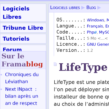
Logiciels
Logiciels libres
▶
Blog
▶
Libres
OS.......:
Windows
,
M
Langue...:
Tribune Libre
Français
,
E
Code.....:
Php
,
MyS
Tutoriels
Taille...:
5 Mo <...<
Licence..:
GNU Genera
Forum
Version..:
1.2
Sur le
Participer
Frama
blog
LifeType
Chroniques du
Ok
Léviathan
LifeType est une plat
Next INpact :
l’on peut déployer si
bilan après un
installeur de bonne qu
an de respect
au choix de l’adminis