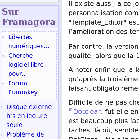
Il existe aussi, à ce 
Sur
personnalisation comp
Fram
agora
"Template_Editor" est
l’amélioration des te
Libertés
numériques...
Par contre, la versio
Cherche
qualité, alors que la
logiciel libre
A noter enfin que la l
pour...
qu’après la troisième
Forum
faisant obligatoireme
Framakey...
Difficile de ne pas c
Disque externe
Dotclear
, fut-elle 
hfs en lecture
est beaucoup plus fac
seule
tâches, là où, semble-
Problème de