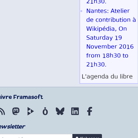
21h30.
Nantes: Atelier
de contribution à
Wikipédia, On
Saturday 19
November 2016
from 18h30 to
21h30.
L'agenda du libre
uivre Framasoft
Flux RSS
Mastodon
PeerTube
Mobilizon
Bluesky
LinkedIn
Facebook
ewsletter
re courriel