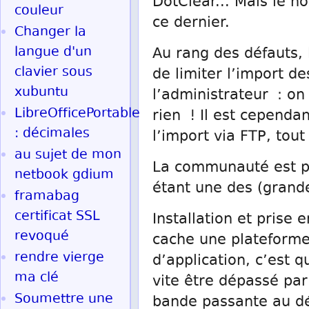
DotClear... Mais le n
couleur
ce dernier.
Changer la
langue d'un
Au rang des défauts, 
clavier sous
de limiter l’import d
xubuntu
l’administrateur : on 
LibreOfficePortable
rien ! Il est cepend
: décimales
l’import via FTP, tout
au sujet de mon
La communauté est pl
netbook gdium
étant une des (grand
framabag
certificat SSL
Installation et prise 
revoqué
cache une plateforme
rendre vierge
d’application, c’est q
ma clé
vite être dépassé par
Soumettre une
bande passante au dé