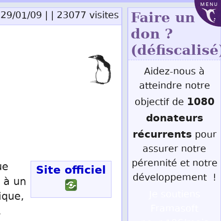
MENU
29/01/09 | | 23077 visites
Faire un
don ?
(défiscalisé
Aidez-nous à
atteindre notre
1080
objectif de
donateurs
récurrents
pour
assurer notre
pérennité et notre
ue
Site officiel
développement !
 à un
Je soutiens
ique,
Framasoft
.