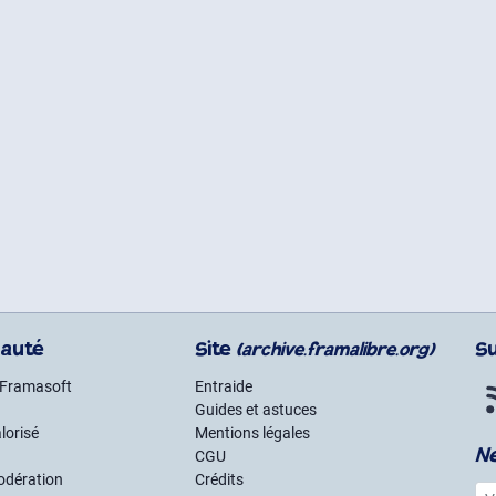
auté
Site
S
(archive.framalibre.org)
 Framasoft
Entraide
Guides et astuces
lorisé
Mentions légales
N
CGU
odération
Crédits
Vot