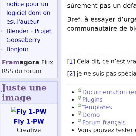
notice pour un
sûrement pas un défau
logiciel dont on
Bref, à essayer d’urg
est l'auteur
communautaire de blog
Blender - Projet
Gooseberry
Bonjour
Fram
agora
[
1
] Cela dit, ce n’est v
Flux
RSS
du forum
[
2
] je ne suis pas spéci
Juste une
Documentation (e
image
Plugins
Templates
Demo
Fly 1-PW
Forum français
Creative
Vous pouvez tester 