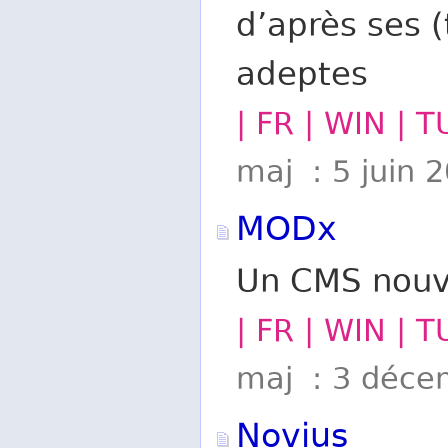
d’après ses 
adeptes
| FR | WIN | 
maj : 5 juin 
MODx
Un CMS nouve
| FR | WIN | 
maj : 3 déce
Novius