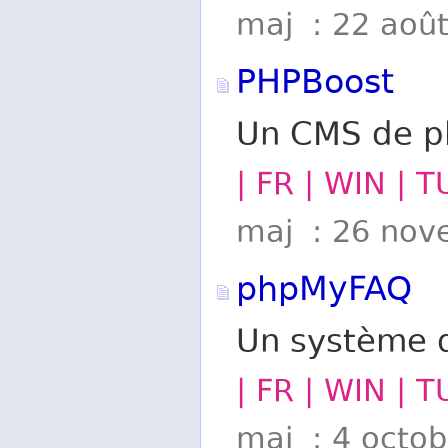
maj : 22 aoû
PHPBoost
Un CMS de pl
| FR | WIN | 
maj : 26 nov
phpMyFAQ
Un système d
| FR | WIN | 
maj : 4 octo