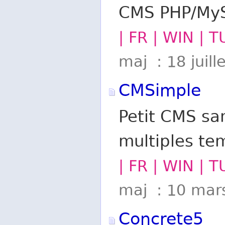
CMS PHP/MyS
| FR | WIN | 
maj : 18 juill
CMSimple
Petit CMS sa
multiples te
| FR | WIN | 
maj : 10 mar
Concrete5