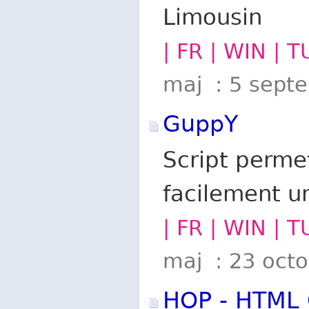
Limousin
| FR | WIN | 
maj : 5 sept
GuppY
Script perme
facilement un
| FR | WIN | 
maj : 23 oct
HOP - HTML 