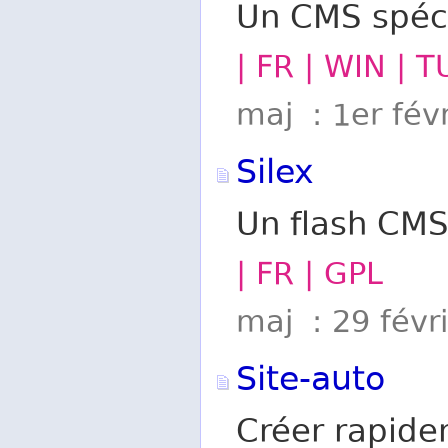
Un CMS spéci
| FR | WIN | 
maj : 1er fév
Silex
Un flash CMS
| FR | GPL
maj : 29 févr
Site-auto
Créer rapidem