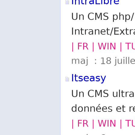
IntraLibre
Un CMS php/
Intranet/Extr
| FR | WIN | T
maj : 18 juill
Itseasy
Un CMS ultra
données et 
| FR | WIN | T