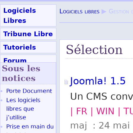
Logiciels
Logiciels libres
▶ Gestion 
Libres
Tribune Libre
Tutoriels
Sélection
Forum
Sous les
Participer
notices
Joomla! 1.5
Porte Document
Un CMS convi
Ok
Les logiciels
libres que
| FR | WIN | 
j’utilise
maj : 24 mai
Prise en main du