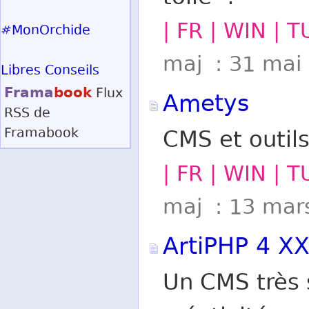
| FR | WIN | 
#MonOrchide
maj : 31 mai
Libres Conseils
Frama
book
Flux
Ametys
RSS
de
Framabook
CMS et outils
| FR | WIN | 
maj : 13 mar
ArtiPHP 4 X
Un CMS très 