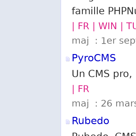
famille PHPN
| FR | WIN | 
maj : 1er se
PyroCMS
Un CMS pro, 
| FR
maj : 26 mar
Rubedo