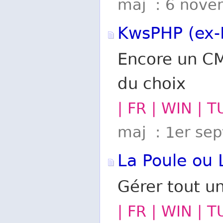
maj : 6 nove
KwsPHP (ex
Encore un CM
du choix
| FR | WIN | T
maj : 1er se
La Poule ou 
Gérer tout un
| FR | WIN | 