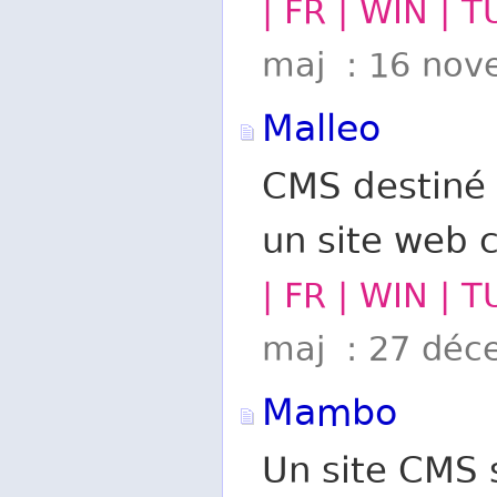
| FR | WIN | 
maj : 16 nov
Malleo
CMS destiné a
un site web 
| FR | WIN | 
maj : 27 déc
Mambo
Un site CMS s