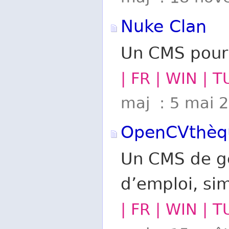
Nuke Clan
Un CMS pour 
| FR | WIN | 
maj : 5 mai 
OpenCVthèq
Un CMS de ge
d’emploi, si
| FR | WIN | 