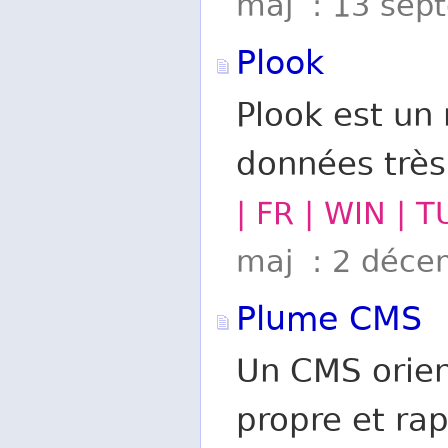
maj : 13 sep
Plook
Plook est un
données très
| FR | WIN | 
maj : 2 déce
Plume CMS
Un CMS orien
propre et ra