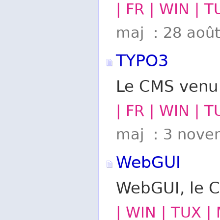
| FR | WIN | 
maj : 28 aoû
TYPO3
Le CMS venu d
| FR | WIN | 
maj : 3 nove
WebGUI
WebGUI, le CM
| WIN | TUX |