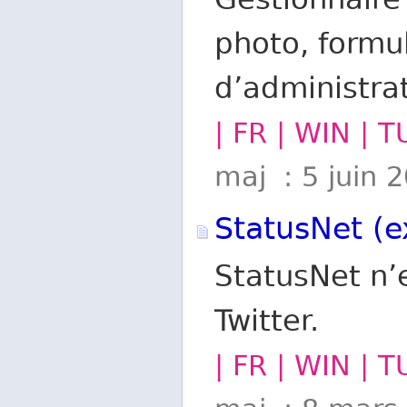
Gestionnaire 
photo, formul
d’administra
| FR | WIN | 
maj : 5 juin 
StatusNet (e
StatusNet n’e
Twitter.
| FR | WIN | 