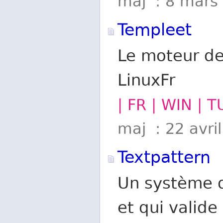
maj : 8 mars
Templeet
Le moteur de
LinuxFr
| FR | WIN | 
maj : 22 avri
Textpattern
Un système d
et qui valide