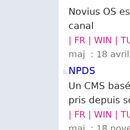
Novius OS es
canal
| FR | WIN | T
maj : 18 avri
NPDS
Un CMS basé 
pris depuis 
| FR | WIN | T
maj : 18 nov