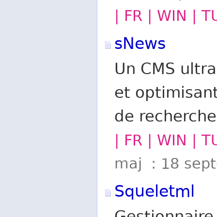
| FR | WIN | T
sNews
Un CMS ultra
et optimisan
de recherche
| FR | WIN | 
maj : 18 sep
Squeletml