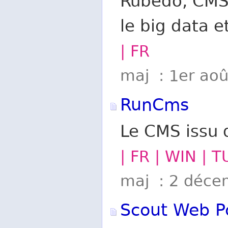
Rubedo, CMS
le big data e
| FR
maj : 1er ao
RunCms
Le CMS issu 
| FR | WIN | 
maj : 2 déce
Scout Web Po