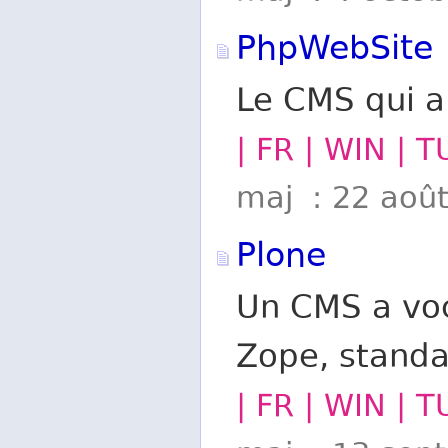
PhpWebSite
Le CMS qui a
| FR | WIN | T
maj : 22 aoû
Plone
Un CMS a voca
Zope, standa
| FR | WIN | 