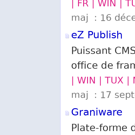
| FR | WIN | T
maj : 16 déc
eZ Publish
Puissant CMS
office de f
| WIN | TUX |
maj : 17 sep
Graniware
Plate-forme 