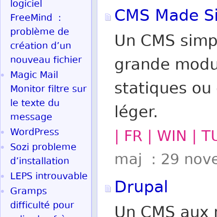
logiciel
CMS Made S
FreeMind :
problème de
Un CMS simpl
création d’un
nouveau fichier
grande modul
Magic Mail
statiques ou
Monitor filtre sur
le texte du
léger.
message
WordPress
| FR | WIN | 
Sozi probleme
maj : 29 nov
d’installation
LEPS introuvable
Drupal
Gramps
difficulté pour
Un CMS aux 