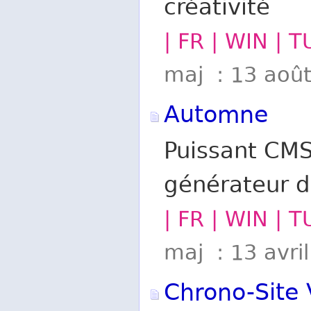
créativité
| FR | WIN | 
maj : 13 aoû
Automne
Puissant CMS
générateur d
| FR | WIN | 
maj : 13 avri
Chrono-Site 