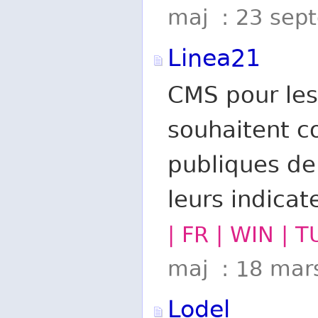
maj : 23 sep
Linea21
CMS pour les 
souhaitent c
publiques de
leurs indicat
| FR | WIN | 
maj : 18 mar
Lodel