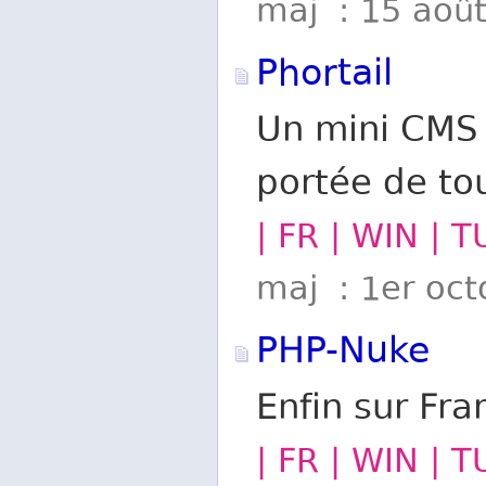
maj : 15 aoû
Phortail
Un mini CMS 
portée de to
| FR | WIN | T
maj : 1er oct
PHP-Nuke
Enfin sur Fr
| FR | WIN | 