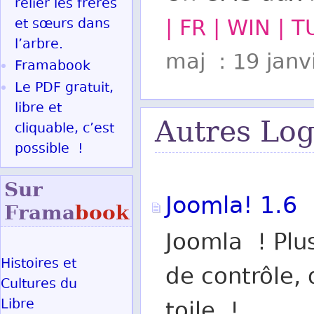
relier les frères
| FR | WIN | 
et sœurs dans
l’arbre.
maj : 19 janv
Framabook
Le PDF gratuit,
libre et
Autres Log
cliquable, c’est
possible !
Sur
Joomla! 1.6
Frama
book
Joomla ! Plu
Histoires et
de contrôle, 
Cultures du
Libre
toile !