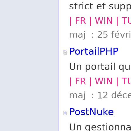
strict et su
| FR | WIN | 
maj : 25 févr
PortailPHP
Un portail qui
| FR | WIN | T
maj : 12 déc
PostNuke
Un gestionna