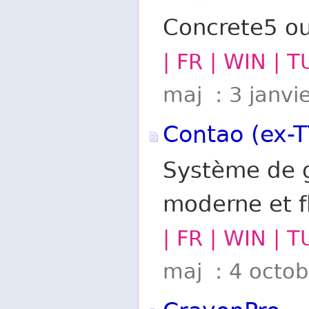
Concrete5 ou
| FR | WIN | 
maj : 3 janvi
Contao (ex-T
Système de g
moderne et fl
| FR | WIN | 
maj : 4 octo