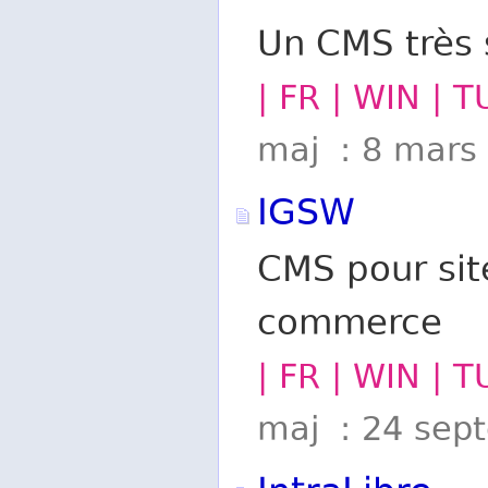
Un CMS très 
| FR | WIN | 
maj : 8 mars
IGSW
CMS pour site
commerce
| FR | WIN | 
maj : 24 sep