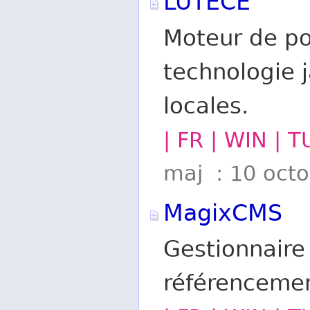
LUTECE
Moteur de por
technologie j
locales.
| FR | WIN | 
maj : 10 oct
MagixCMS
Gestionnaire
référenceme