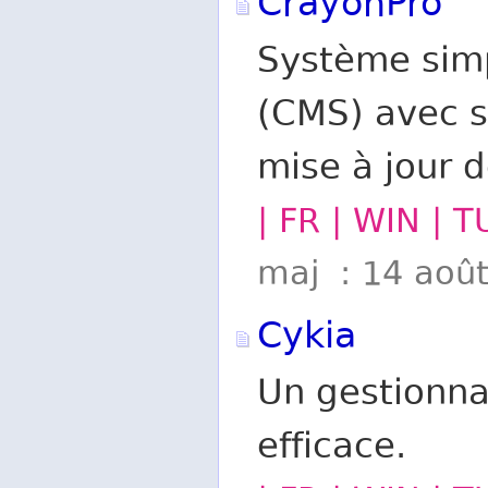
CrayonPro
Système simp
(CMS) avec so
mise à jour 
| FR | WIN | 
maj : 14 aoû
Cykia
Un gestionna
efficace.