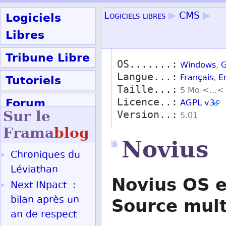
Logiciels
Logiciels libres
▶
CMS
▶
Libres
Tribune Libre
OS.......:
Windows
,
G
Langue...:
Tutoriels
Français
,
E
Taille...:
5 Mo <...<
Forum
Licence..:
AGPL v3
Sur le
Version..:
5.01
Participer
Frama
blog
Novius
Chroniques du
Ok
Léviathan
Novius OS 
Next INpact :
Source mult
bilan après un
an de respect