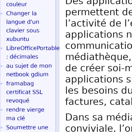
Des applicati
couleur
permettent de
Changer la
l’activité de 
langue d'un
clavier sous
applications 
xubuntu
communication
LibreOfficePortable
médiathèque, d
: décimales
de créer soi-
au sujet de mon
netbook gdium
applications 
framabag
les besoins d
certificat SSL
factures, cata
revoqué
rendre vierge
Dans sa médi
ma clé
conviviale, l’
Soumettre une