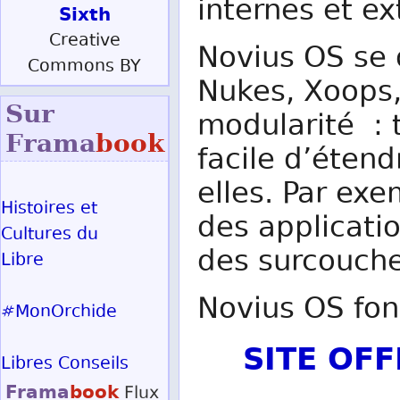
internes et ex
Sixth
Creative
Novius OS se
Commons BY
Nukes, Xoops
Sur
modularité : t
Frama
book
facile d’étend
elles. Par ex
Histoires et
des applicatio
Cultures du
des surcouche
Libre
Novius OS fon
#MonOrchide
SITE OF
Libres Conseils
Frama
book
Flux