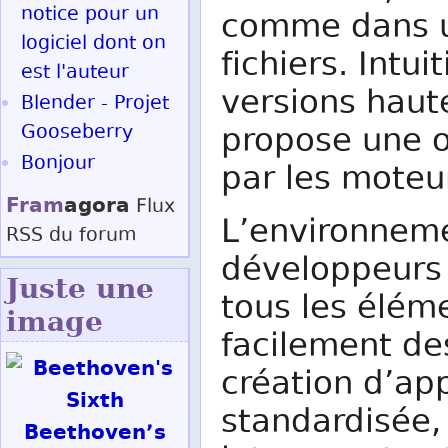
notice pour un
comme dans u
logiciel dont on
fichiers. Intui
est l'auteur
versions haut
Blender - Projet
Gooseberry
propose une o
Bonjour
par les moteu
Fram
agora
Flux
L’environneme
RSS
du forum
développeurs 
Juste une
tous les éléme
image
facilement de
création d’app
standardisée,
Beethoven’s