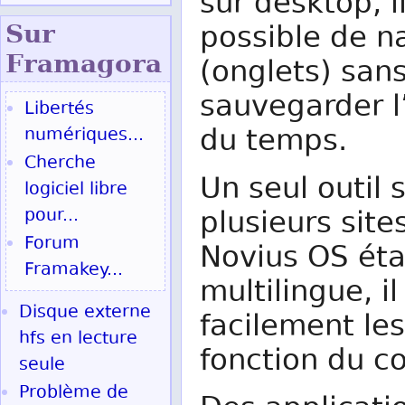
sur desktop, il
possible de na
Sur
Fram
agora
(onglets) san
sauvegarder l
Libertés
du temps.
numériques...
Cherche
Un seul outil 
logiciel libre
pour...
plusieurs site
Forum
Novius OS éta
Framakey...
multilingue, i
Disque externe
facilement le
hfs en lecture
fonction du c
seule
Problème de