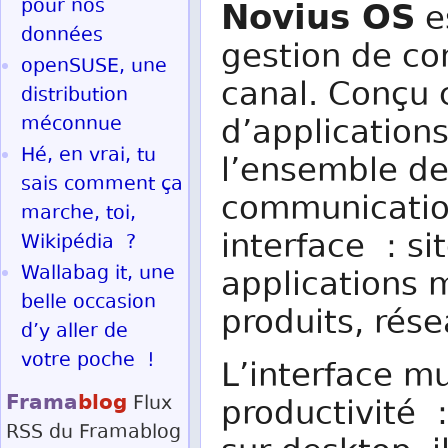
Novius OS
pour nos
e
données
gestion de co
openSUSE, une
canal. Conçu
distribution
méconnue
d’application
Hé, en vrai, tu
l’ensemble de
sais comment ça
communication
marche, toi,
interface : si
Wikipédia ?
Wallabag it, une
applications 
belle occasion
produits, rése
d’y aller de
votre poche !
L’interface m
Frama
blog
Flux
productivité 
RSS
du Framablog