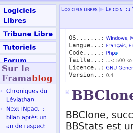
Logiciels
Logiciels libres
▶
Le coin du
Libres
Tribune Libre
OS.......:
Windows
,
M
Langue...:
Tutoriels
Français
,
E
Code.....:
Php
Forum
Taille...:
...< 500 ko
Sur le
Licence..:
GNU Genera
Participer
Version..:
0.4
Frama
blog
Chroniques du
BBClon
Ok
Léviathan
Next INpact :
BBClone, succ
bilan après un
BBStats est u
an de respect