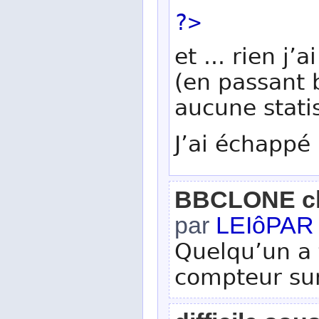
?>
et ... rien j’
(en passant 
aucune stati
J’ai échappé
BBCLONE che
par
LEIôPAR
Quelqu’un a t
compteur sur