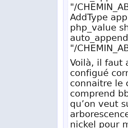
"/CHEMIN_AB
AddType appl
php_value sh
auto_append_
"/CHEMIN_AB
Voilà, il faut
configué corr
connaitre le
comprend bbcl
qu’on veut su
arborescenc
nickel pour 