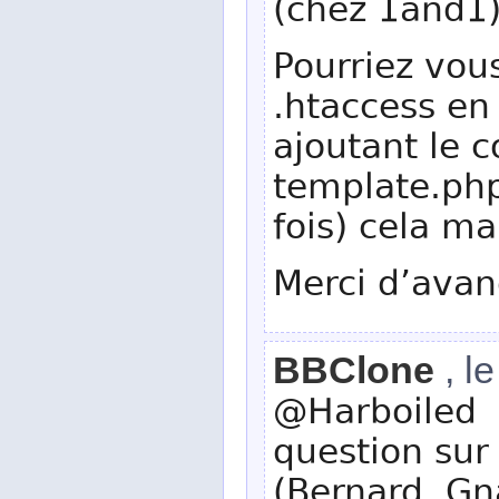
(chez 1and1)
Pourriez vou
.htaccess en 
ajoutant le c
template.php
fois) cela ma
Merci d’avan
BBClone
, l
@Harboiled :
question sur
(Bernard, Gn