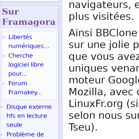
navigateurs, e
Sur
plus visitées.
Fram
agora
Ainsi BBClon
Libertés
sur une jolie
numériques...
que vous avez
Cherche
logiciel libre
uniques venan
pour...
moteur Google
Forum
Mozilla, avec
Framakey...
LinuxFr.org (s
Disque externe
selon nous su
hfs en lecture
Tseu).
seule
Problème de