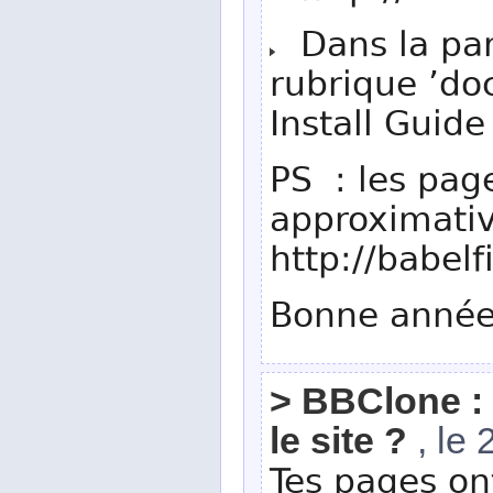
Dans la par
rubrique ’do
Install Guide
PS : les pag
approximativ
http://babelf
Bonne anné
> BBClone : 
le site ?
, le 
Tes pages ont