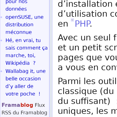
pour nos
d’installation 
données
d’utilisation
openSUSE, une
en
PHP
.
distribution
méconnue
Avec un seul f
Hé, en vrai, tu
et un petit sc
sais comment ça
pages que vou
marche, toi,
Wikipédia ?
a vous en con
Wallabag it, une
belle occasion
Parmi les outi
d’y aller de
classique (du
votre poche !
du suffisant) 
Frama
blog
Flux
uniques, les 
RSS
du Framablog