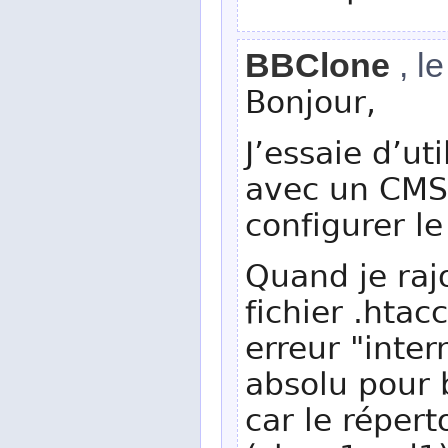
BBClone
, l
Bonjour,
J’essaie d’uti
avec un CMS 
configurer le
Quand je raj
fichier .htac
erreur "inter
absolu pour 
car le répert