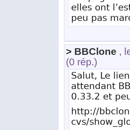
elles ont l’e
peu pas mar
> BBClone
, 
(0 rép.)
Salut, Le li
attendant BB
0.33.2 et peu
http://bbclo
cvs/show_gl