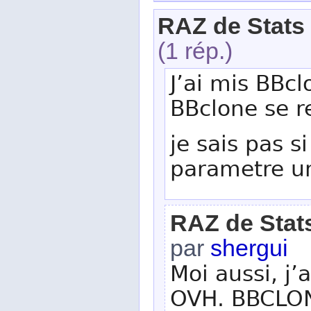
RAZ de Stats 
(1 rép.)
J’ai mis BBcl
BBclone se r
je sais pas si
parametre un
RAZ de Stats
par
shergui
Moi aussi, j’
OVH. BBCLONE