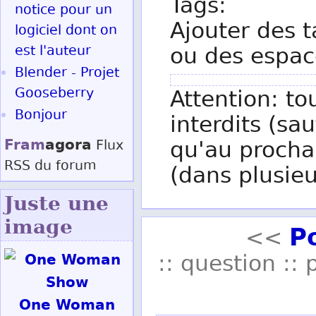
Tags:
notice pour un
Ajouter des t
logiciel dont on
est l'auteur
ou des espac
Blender - Projet
Gooseberry
Attention: to
Bonjour
interdits (sau
Fram
agora
qu'au procha
Flux
RSS
du forum
(dans plusieu
Juste une
image
P
<<
:: question :: 
One Woman