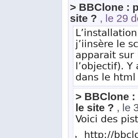
> BBClone : p
site ?
, le 29 
L’installatio
j’iinsère le 
apparait sur 
l’objectif). Y
dans le html 
> BBClone : 
le site ?
, le
Voici des pi
http://bbcl