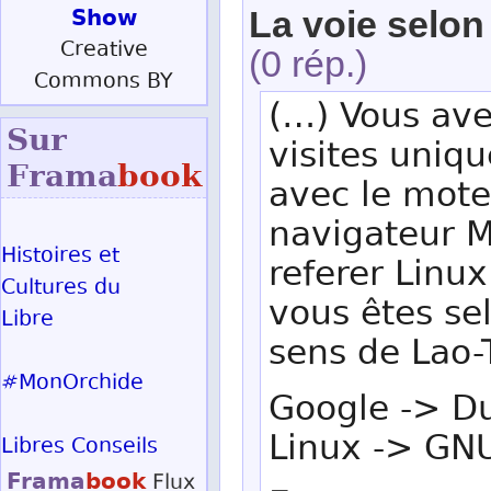
Show
La voie selon
Creative
(0 rép.)
Commons BY
(…) Vous ave
Sur
visites uniq
Frama
book
avec le mote
navigateur M
Histoires et
referer LinuxF
Cultures du
vous êtes se
Libre
sens de Lao-
#MonOrchide
Google -> D
Linux -> GN
Libres Conseils
Frama
book
Flux