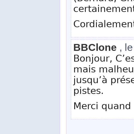
certainement
Cordialemen
BBClone
, l
Bonjour, C’e
mais malheu
jusqu’à prése
pistes.
Merci quan