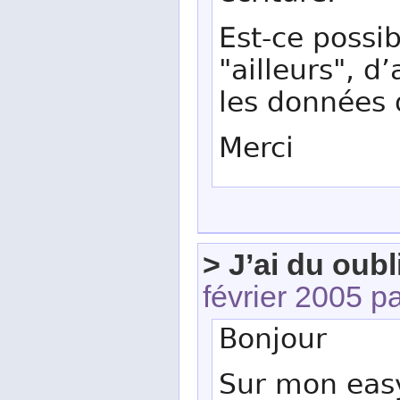
Est-ce possi
"ailleurs", d
les données 
Merci
> J’ai du oub
février 2005 p
Bonjour
Sur mon easyp