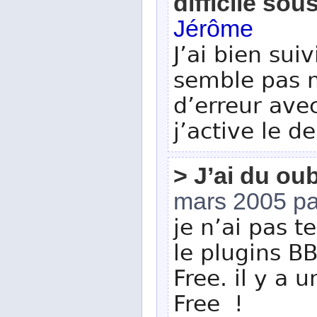
difficile sou
Jérôme
J’ai bien sui
semble pas 
d’erreur ave
j’active le d
> J’ai du ou
mars 2005 p
je n’ai pas t
le plugins B
Free. il y a 
Free !