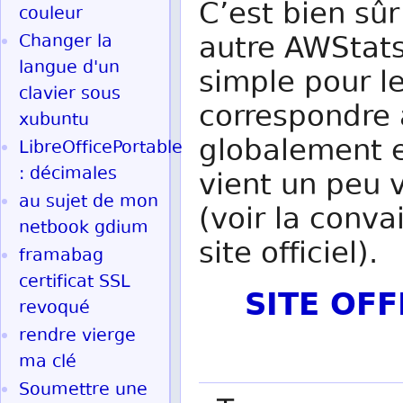
C’est bien sû
couleur
autre AWStats
Changer la
langue d'un
simple pour le
clavier sous
correspondre
xubuntu
globalement e
LibreOfficePortable
: décimales
vient un peu v
au sujet de mon
(voir la conv
netbook gdium
site officiel).
framabag
certificat SSL
SITE OF
revoqué
rendre vierge
ma clé
Soumettre une