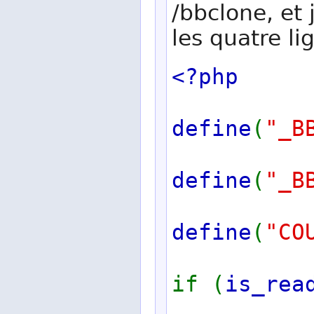
/bbclone, et
les quatre li
<?php
define
(
"_B
define
(
"_B
define
(
"CO
if (
is_rea