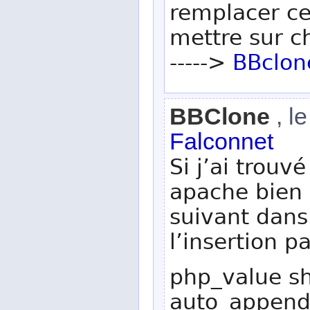
remplacer ce 
mettre sur 
----->
BBclon
BBClone
, l
Falconnet
Si j’ai trouv
apache bien s
suivant dans
l’insertion p
php_value sh
auto_append_