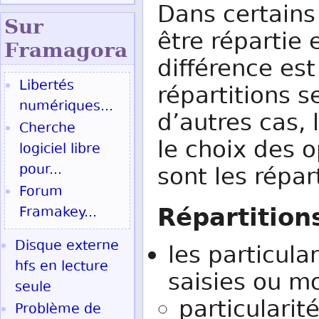
Dans certains 
Sur
être répartie 
Fram
agora
différence est
Libertés
répartitions s
numériques...
d’autres cas, 
Cherche
le choix des o
logiciel libre
pour...
sont les répar
Forum
Répartitions
Framakey...
Disque externe
les particula
hfs en lecture
saisies ou mo
seule
particularit
Problème de