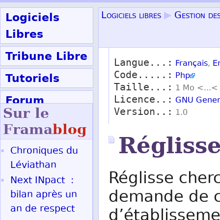
Logiciels
Logiciels libres
▶
Gestion de
Libres
Tribune Libre
Langue...:
Français
,
E
Code.....:
Tutoriels
Php
Taille...:
1 Mo <...<
Forum
Licence..:
GNU Genera
Sur le
Version..:
1.0
Participer
Frama
blog
Régliss
Chroniques du
Ok
Léviathan
Réglisse cher
Next INpact :
demande de c
bilan après un
an de respect
d’établisseme