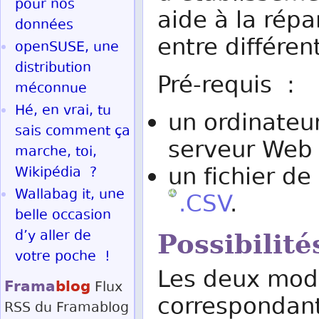
pour nos
aide à la répa
données
entre différen
openSUSE, une
distribution
Pré-requis :
méconnue
Hé, en vrai, tu
un ordinateur
sais comment ça
serveur Web 
marche, toi,
un fichier d
Wikipédia ?
Wallabag it, une
.CSV
.
belle occasion
d’y aller de
Possibilité
votre poche !
Les deux mode
Frama
blog
Flux
correspondant
RSS
du Framablog