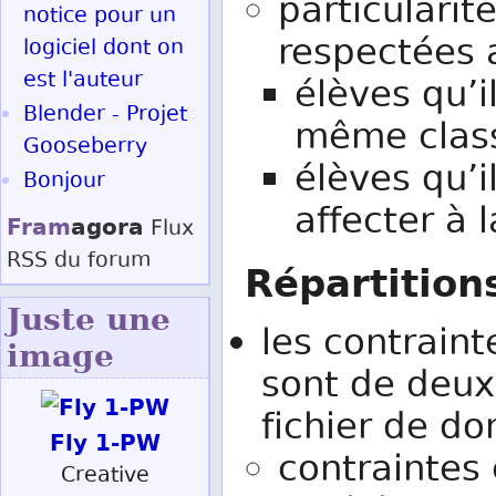
particulari
notice pour un
respectées 
logiciel dont on
est l'auteur
élèves qu’i
Blender - Projet
même clas
Gooseberry
élèves qu’i
Bonjour
affecter à 
Fram
agora
Flux
RSS
du forum
Répartition
Juste une
les contrain
image
sont de deux 
fichier de d
Fly 1-PW
contraintes 
Creative