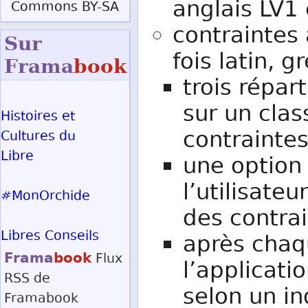
anglais LV1 
Commons BY-SA
contraintes 
Sur
fois latin, 
Frama
book
trois répar
sur un clas
Histoires et
contrainte
Cultures du
Libre
une option
l’utilisateu
#MonOrchide
des contrai
Libres Conseils
après chaqu
Frama
book
Flux
l’applicatio
RSS
de
selon un in
Framabook