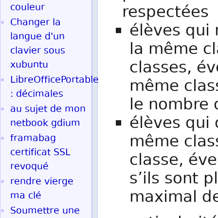
couleur
respectées 
Changer la
élèves qui 
langue d'un
la même cla
clavier sous
classes, év
xubuntu
LibreOfficePortable
même class
: décimales
le nombre 
au sujet de mon
élèves qui 
netbook gdium
même class
framabag
certificat SSL
classe, éve
revoqué
s’ils sont 
rendre vierge
maximal de
ma clé
Soumettre une