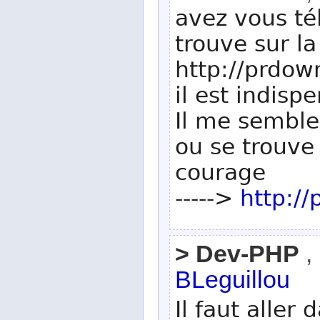
avez vous té
trouve sur 
http://prdow
il est indisp
Il me semble
ou se trouve 
courage
----->
http://
> Dev-PHP
,
BLeguillou
Il faut aller