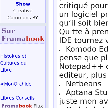
Show
critiqué pour
Creative
un logiciel 
Commons BY
qu’il soit b
Sur
Quitte à pre
Frama
book
IDE tournez-
Komodo Edit 
pense que pl
Histoires et
Cultures du
Notepad++ cr
Libre
editeur, plu
Netbeans
#MonOrchide
Aptana Studi
Libres Conseils
juste mon av
Frama
book
Flux