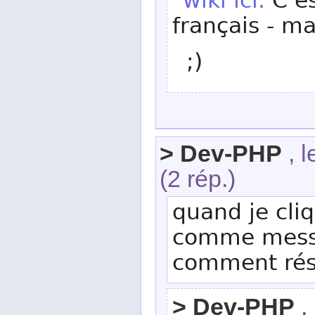
wiki ici.
C’es
français - m
;)
> Dev-PHP
, l
(2 rép.)
quand je cliq
comme messa
comment rés
> Dev-PHP
, 