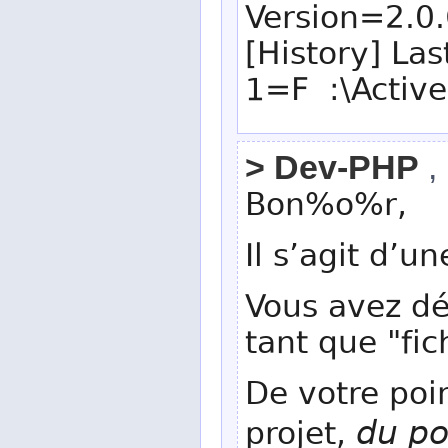
Version=2.0
[History] La
1=F :\Activ
> Dev-PHP
, 
Bon%o%r,
Il s’agit d’
Vous avez déf
tant que "fic
De votre poin
du po
projet,