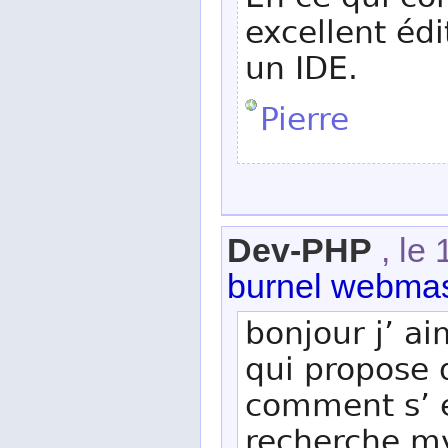
En ce qui c
excellent éd
un IDE.
Pierre
Dev-PHP
, le
burnel webmas
bonjour j’ a
qui propose 
comment s’ en
recherche my