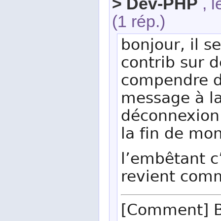
> Dev-PHP
, l
(1 rép.)
bonjour, il s
contrib sur d
compendre d
message à la 
déconnexion 
la fin de mo
l’embêtant c’
revient com
[Comment] 