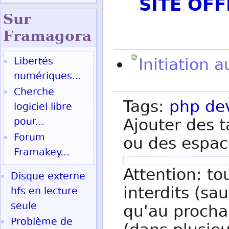
SITE OF
Sur
Fram
agora
Initiation 
Libertés
numériques...
Cherche
Tags:
php
de
logiciel libre
Ajouter des t
pour...
Forum
ou des espac
Framakey...
Attention: to
Disque externe
interdits (sau
hfs en lecture
seule
qu'au procha
Problème de