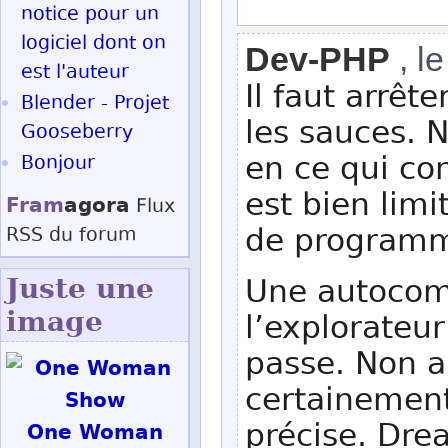
notice pour un
logiciel dont on
Dev-PHP
, l
est l'auteur
Il faut arrêt
Blender - Projet
les sauces. 
Gooseberry
en ce qui con
Bonjour
est bien limit
Fram
agora
Flux
de programm
RSS
du forum
Une autocomp
Juste une
image
l’explorateur 
passe. Non a
certainement 
précise. Dr
One Woman