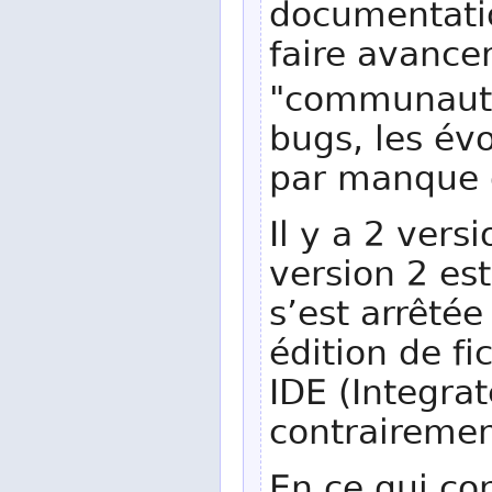
documentatio
faire avancer
"communauté
bugs, les évo
par manque d
Il y a 2 vers
version 2 es
s’est arrêtée
édition de fi
IDE (Integra
contrairemen