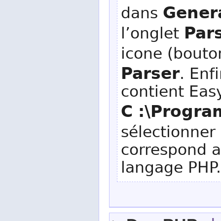
Gener
dans
Par
l’onglet
icone (bouto
Parser
. Enf
contient Eas
C :\Progra
sélectionner 
correspond a
langage PHP.