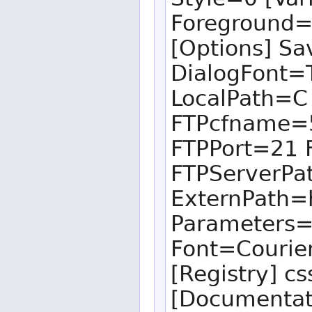
Style=0 [Va
Foreground=
[Options] S
DialogFont=
LocalPath=C
FTPcfname=5
FTPPort=21
FTPServerPa
ExternPath=h
Parameters=-
Font=Courie
[Registry] 
[Documentat