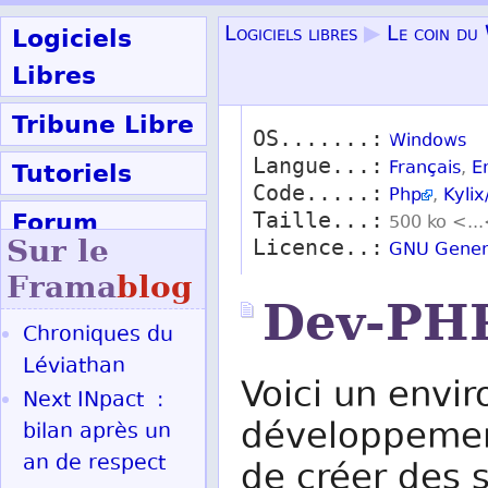
Logiciels
Logiciels libres
▶
Le coin du
Libres
Tribune Libre
OS.......:
Windows
Langue...:
Tutoriels
Français
,
E
Code.....:
Php
,
Kylix
Forum
Taille...:
500 ko <..
Sur le
Licence..:
GNU Genera
Participer
Frama
blog
Dev-PH
Chroniques du
Ok
Léviathan
Voici un envi
Next INpact :
développemen
bilan après un
an de respect
de créer des s