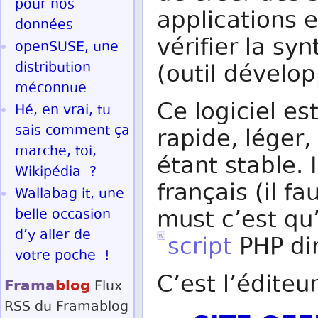
pour nos
applications 
données
vérifier la sy
openSUSE, une
distribution
(outil dévelo
méconnue
Ce logiciel es
Hé, en vrai, tu
sais comment ça
rapide, léger,
marche, toi,
étant stable. I
Wikipédia ?
français (il fa
Wallabag it, une
must c’est qu’
belle occasion
d’y aller de
script
PHP dir
votre poche !
C’est l’éditeu
Frama
blog
Flux
RSS
du Framablog