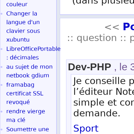
(dans plusieu
couleur
Changer la
P
langue d'un
<<
clavier sous
:: question :: 
xubuntu
LibreOfficePortable
: décimales
Dev-PHP
, le 
au sujet de mon
netbook gdium
Je conseille
framabag
l’éditeur No
certificat SSL
simple et com
revoqué
demande.
rendre vierge
ma clé
Sport
Soumettre une