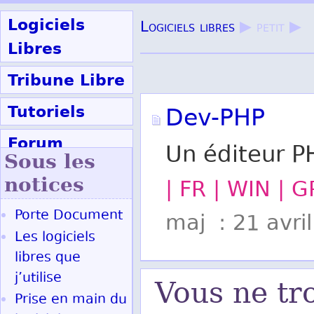
Logiciels
Logiciels libres
▶ petit ▶
Libres
Tribune Libre
Tutoriels
Dev-PHP
Forum
Un éditeur PH
Sous les
Participer
notices
| FR | WIN | G
Porte Document
maj : 21 avri
Ok
Les logiciels
libres que
j’utilise
Vous ne tr
Prise en main du