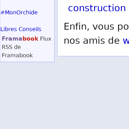
construction
#MonOrchide
Enfin, vous po
Libres Conseils
Frama
book
nos amis de
w
Flux
RSS
de
Framabook