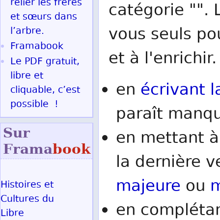
relier les frères
catégorie "". 
et sœurs dans
vous seuls po
l’arbre.
Framabook
et à l'enrichir.
Le PDF gratuit,
libre et
en
écrivant l
cliquable, c’est
possible !
paraît manqu
Sur
en mettant à
Frama
book
la dernière v
majeure
ou
m
Histoires et
Cultures du
en complétan
Libre