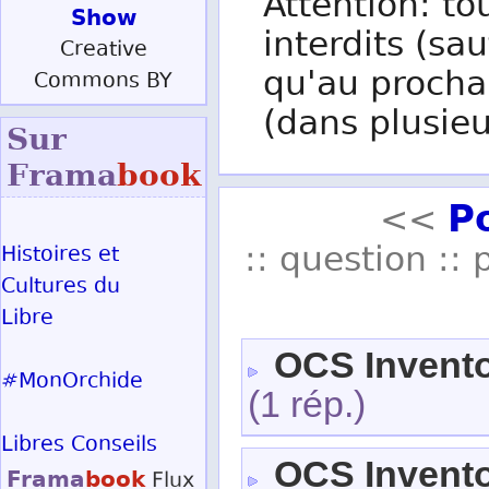
Attention: to
Show
interdits (sau
Creative
qu'au procha
Commons BY
(dans plusieu
Sur
Frama
book
P
<<
:: question :: 
Histoires et
Cultures du
Libre
OCS Invent
#MonOrchide
(1 rép.)
Libres Conseils
OCS Invent
Frama
book
Flux