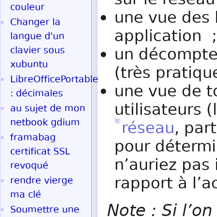
sur le réseau
couleur
une vue des 
Changer la
application ;
langue d'un
clavier sous
un décompte 
xubuntu
(très pratiqu
LibreOfficePortable
une vue de t
: décimales
utilisateurs 
au sujet de mon
netbook gdium
réseau
, par
framabag
pour détermi
certificat SSL
n’auriez pas 
revoqué
rapport à l’a
rendre vierge
ma clé
Note : Si l’
Soumettre une