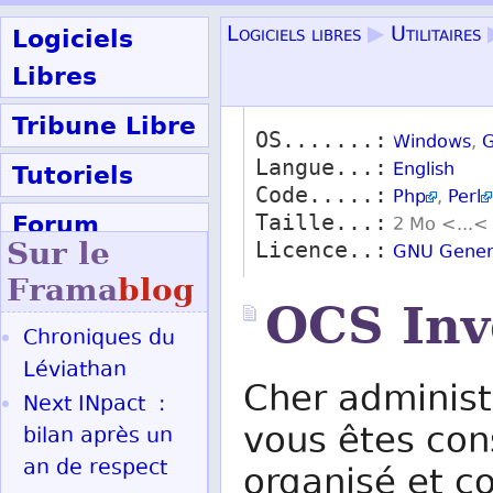
Logiciels
Logiciels libres
▶
Utilitaires
Libres
Tribune Libre
OS.......:
Windows
,
G
Langue...:
Tutoriels
English
Code.....:
Php
,
Perl
Forum
Taille...:
2 Mo <...<
Sur le
Licence..:
GNU Genera
Participer
Frama
blog
OCS Inv
Chroniques du
Ok
Léviathan
Cher administ
Next INpact :
vous êtes con
bilan après un
an de respect
organisé et c