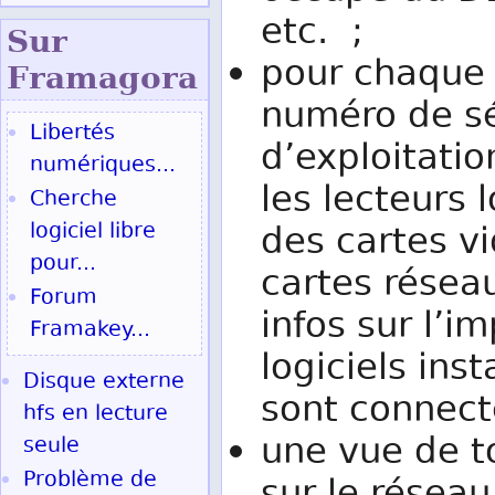
etc. ;
Sur
pour chaque 
Fram
agora
numéro de sé
Libertés
d’exploitatio
numériques...
les lecteurs 
Cherche
logiciel libre
des cartes v
pour...
cartes résea
Forum
infos sur l’
Framakey...
logiciels inst
Disque externe
sont connect
hfs en lecture
une vue de t
seule
Problème de