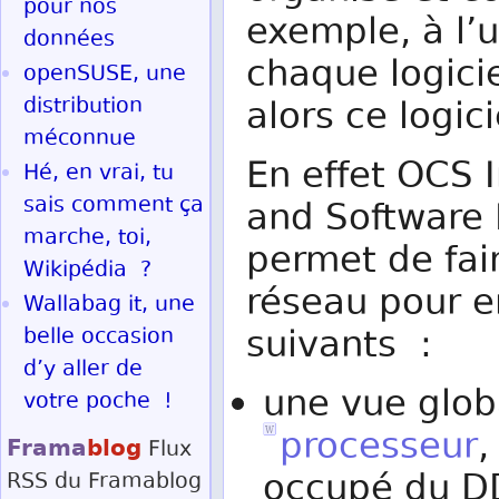
pour nos
exemple, à l’
données
chaque logicie
openSUSE, une
distribution
alors ce logici
méconnue
En effet OCS
Hé, en vrai, tu
sais comment ça
and Software 
marche, toi,
permet de fai
Wikipédia ?
réseau pour en
Wallabag it, une
suivants :
belle occasion
d’y aller de
une vue glo
votre poche !
processeur
Frama
blog
Flux
occupé du D
RSS
du Framablog