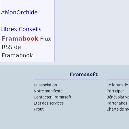
#MonOrchide
Libres Conseils
Frama
book
Flux
RSS
de
Framabook
Framasoft
L’association
Le forum de
Notre manifeste
Participer
Contacter Framasoft
Bénévolat va
État des services
Partenaires
Prout
Charte de m