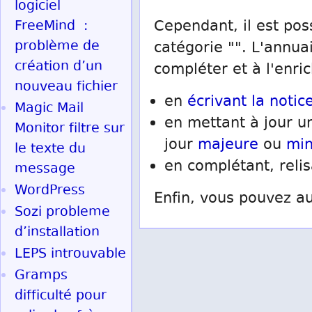
logiciel
FreeMind :
Cependant, il est pos
problème de
catégorie "". L'annua
création d’un
compléter et à l'enric
nouveau fichier
en
écrivant la notice
Magic Mail
en mettant à jour un
Monitor filtre sur
jour
majeure
ou
mi
le texte du
en complétant, reli
message
WordPress
Enfin, vous pouvez au
Sozi probleme
d’installation
LEPS introuvable
Gramps
difficulté pour