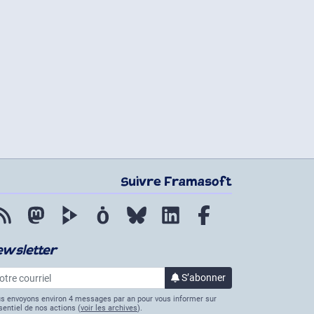
Suivre Framasoft
Flux RSS
Mastodon
PeerTube
Mobilizon
Bluesky
LinkedIn
Facebook
ewsletter
re courriel
S’abonner
à la lettre d’informations
s envoyons environ 4 messages par an pour vous informer sur
ssentiel de nos actions (
voir les archives
).