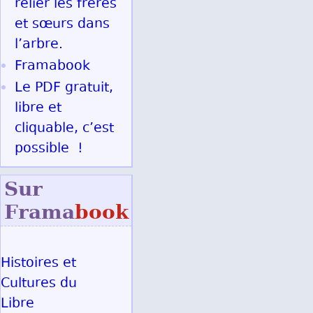
relier les frères
et sœurs dans
l’arbre.
Framabook
Le PDF gratuit,
libre et
cliquable, c’est
possible !
Sur
Frama
book
Histoires et
Cultures du
Libre