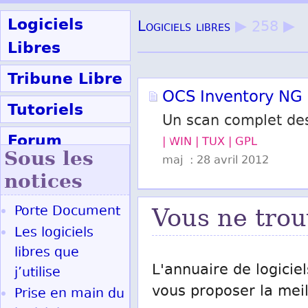
Logiciels
Logiciels libres
▶ 258 ▶
Libres
Tribune Libre
OCS Inventory NG
Tutoriels
Un scan complet des
Forum
| WIN | TUX | GPL
Sous les
maj : 28 avril 2012
Participer
notices
Porte Document
Vous ne trou
Ok
Les logiciels
libres que
L'annuaire de logiciel
j’utilise
vous proposer la meill
Prise en main du