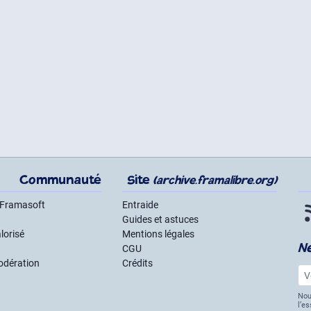
Communauté
Site
(archive.framalibre.org)
 Framasoft
Entraide
Guides et astuces
lorisé
Mentions légales
N
CGU
odération
Crédits
Vot
Nou
l’e