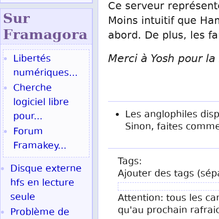
Ce serveur représente
Sur
Moins intuitif que Ha
Fram
agora
abord. De plus, les f
Merci à Yosh pour la
Libertés
numériques...
Cherche
logiciel libre
Les anglophiles disp
pour...
Sinon, faites comme
Forum
Framakey...
Tags:
Disque externe
Ajouter des tags (sép
hfs en lecture
seule
Attention: tous les ca
qu'au prochain rafrai
Problème de