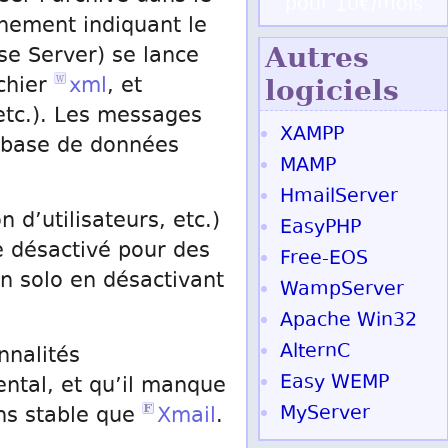
pour 10€/mois
nnement indiquant le
Autres
se Server) se lance
ichier
xml
, et
logiciels
etc.). Les messages
XAMPP
e base de données
MAMP
HmailServer
 d’utilisateurs, etc.)
EasyPHP
re désactivé pour des
Free-EOS
n solo en désactivant
WampServer
Apache Win32
AlternC
nnalités
Easy WEMP
ntal, et qu’il manque
MyServer
ins stable que
Xmail
.