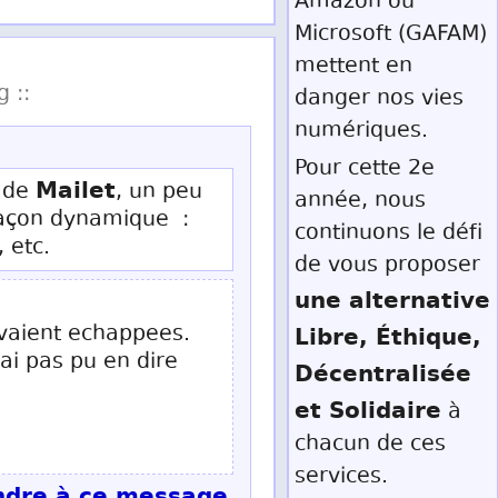
Amazon ou
Microsoft (GAFAM)
mettent en
g ::
danger nos vies
numériques.
Pour cette 2e
Mailet
t de
, un peu
année, nous
e façon dynamique :
continuons le défi
 etc.
de vous proposer
une alternative
’avaient echappees.
Libre, Éthique,
’ai pas pu en dire
Décentralisée
et Solidaire
à
chacun de ces
services.
dre à ce message