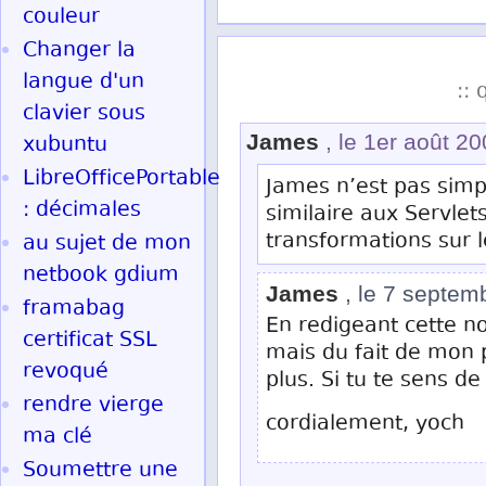
couleur
Changer la
langue d'un
:: 
clavier sous
James
, le 1er août 2
xubuntu
LibreOfficePortable
James n’est pas simp
: décimales
similaire aux Servlet
transformations sur le
au sujet de mon
netbook gdium
James
, le 7 septem
framabag
En redigeant cette no
certificat SSL
mais du fait de mon p
revoqué
plus. Si tu te sens de 
rendre vierge
cordialement, yoch
ma clé
Soumettre une