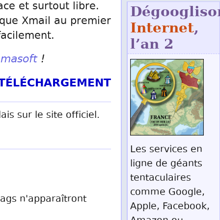
ce et surtout libre.
Dégoogliso
r que Xmail au premier
Internet
,
facilement.
l’an 2
amasoft
!
T TÉLÉCHARGEMENT
 sur le site officiel.
Les services en
ligne de géants
tentaculaires
comme Google,
 tags n'apparaîtront
Apple, Facebook,