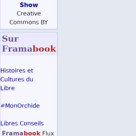
Show
Creative
Commons BY
Sur
Frama
book
Histoires et
Cultures du
Libre
#MonOrchide
Libres Conseils
Frama
book
Flux