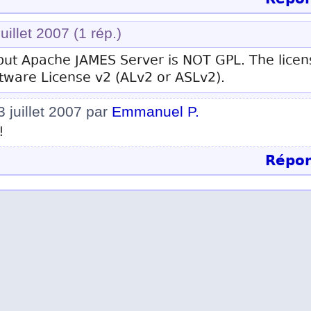
juillet 2007
(1 rép.)
 but Apache JAMES Server is NOT GPL. The lice
ftware License v2 (ALv2 or ASLv2).
3 juillet 2007 par
Emmanuel P.
!
Répon