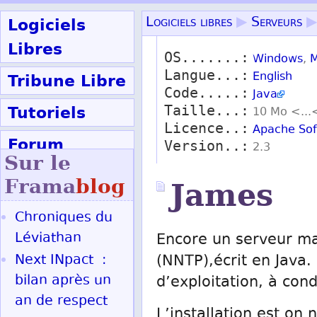
Logiciels
Logiciels libres
▶
Serveurs
▶
Libres
OS.......:
Windows
,
M
Langue...:
Tribune Libre
English
Code.....:
Java
Tutoriels
Taille...:
10 Mo <...
Licence..:
Apache Sof
Forum
Version..:
2.3
Sur le
Participer
Frama
blog
James
Chroniques du
Ok
Léviathan
Encore un serveur ma
Next INpact :
(NNTP),écrit en Java. 
bilan après un
d’exploitation, à cond
an de respect
L’installation est on 