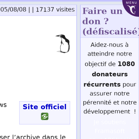
MENU
05/08/08 | | 17137 visites
Faire un
don ?
(défiscalisé
Aidez-nous à
atteindre notre
1080
objectif de
donateurs
récurrents
pour
assurer notre
pérennité et notre
ws
Site officiel
développement !
Je soutiens
Framasoft
ser l’archive dans le