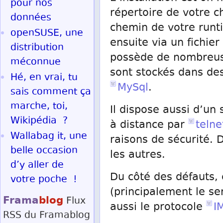
pour nos
répertoire de votre c
données
chemin de votre runti
openSUSE, une
ensuite via un fichier
distribution
possède de nombreuses
méconnue
sont stockés dans des
Hé, en vrai, tu
MySql
.
sais comment ça
marche, toi,
Il dispose aussi d’un 
Wikipédia ?
à distance par
telne
Wallabag it, une
raisons de sécurité.
belle occasion
les autres.
d’y aller de
Du côté des défauts, 
votre poche !
(principalement le s
Frama
blog
Flux
aussi le protocole
I
RSS
du Framablog