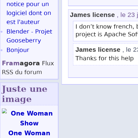
notice pour un
logiciel dont on
James license
, le 23 
est l'auteur
I don’t know french,
Blender - Projet
project is Apache So
Gooseberry
James license
, le 2
Bonjour
Thanks for this help 
Fram
agora
Flux
RSS
du forum
Juste une
image
One Woman