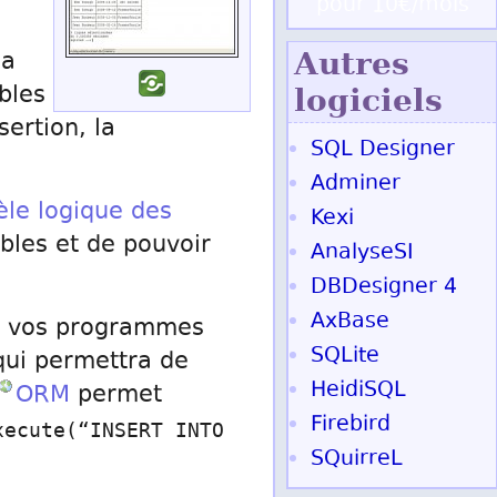
pour 10€/mois
Autres
la
bles
logiciels
sertion, la
SQL Designer
Adminer
le logique des
Kexi
ables et de pouvoir
AnalyseSI
DBDesigner 4
AxBase
de vos programmes
SQLite
qui permettra de
HeidiSQL
ORM
permet
Firebird
xecute(“INSERT INTO
SQuirreL