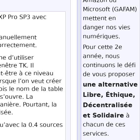
Amazon ou
Microsoft (GAFAM)
 XP Pro SP3 avec
mettent en
danger nos vies
numériques.
 manuellement
correctement.
Pour cette 2e
année, nous
e d’utiliser
continuons le défi
nêtre TK. Il
t-être à ce niveau
de vous proposer
rsque l’on veut créer
une alternative
is le nom de la table
Libre, Éthique,
s’ouvre. La
Décentralisée
nière. Pourtant, la
isée.
et Solidaire
à
chacun de ces
qu’avec la 0.4 sources
services.