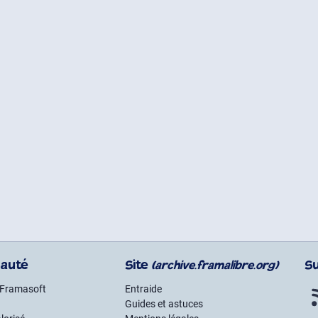
auté
Site
S
(archive.framalibre.org)
 Framasoft
Entraide
Guides et astuces