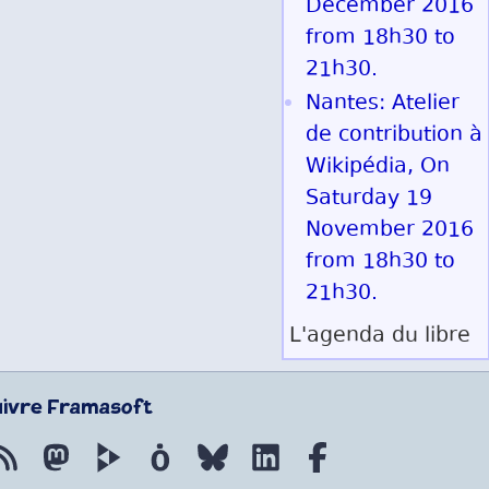
December 2016
from 18h30 to
21h30.
Nantes: Atelier
de contribution à
Wikipédia, On
Saturday 19
November 2016
from 18h30 to
21h30.
L'agenda du libre
uivre Framasoft
Flux RSS
Mastodon
PeerTube
Mobilizon
Bluesky
LinkedIn
Facebook