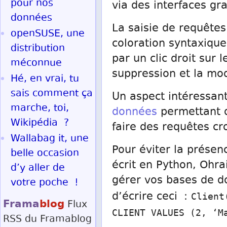
pour nos
via des interfaces gr
données
La saisie de requêtes 
openSUSE, une
coloration syntaxique
distribution
par un clic droit sur 
méconnue
suppression et la mod
Hé, en vrai, tu
sais comment ça
Un aspect intéressant
marche, toi,
données
permettant de
Wikipédia ?
faire des requêtes cr
Wallabag it, une
Pour éviter la prése
belle occasion
écrit en Python, Ohr
d’y aller de
gérer vos bases de d
votre poche !
d’écrire ceci :
Client
Frama
blog
Flux
CLIENT VALUES (2, ‘M
RSS
du Framablog