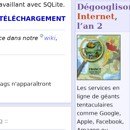
vaillant avec SQLite.
Dégoogliso
Internet
,
T TÉLÉCHARGEMENT
l’an 2
ice dans notre
wiki
,
 tags n'apparaîtront
Les services en
ligne de géants
tentaculaires
comme Google,
g ::
Apple, Facebook,