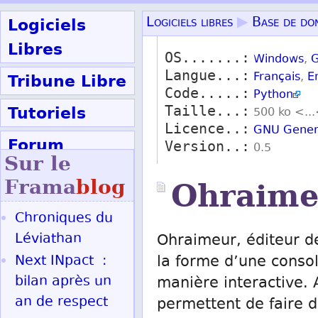
Logiciels
Logiciels libres
▶
Base de do
Libres
OS.......:
Windows
,
G
Langue...:
Tribune Libre
Français
,
E
Code.....:
Python
Tutoriels
Taille...:
500 ko <..
Licence..:
GNU Genera
Forum
Version..:
0.5
Sur le
Participer
Frama
blog
Ohraime
Chroniques du
Ok
Léviathan
Ohraimeur, éditeur 
Next INpact :
la forme d’une conso
bilan après un
manière interactive. 
an de respect
permettent de faire 