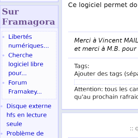
Ce logiciel permet do
Sur
Fram
agora
Libertés
Merci à Vincent MAIL
numériques...
et merci à M.B. pour l
Cherche
logiciel libre
Tags:
pour...
Ajouter des tags (sép
Forum
Attention: tous les ca
Framakey...
qu'au prochain rafrai
Disque externe
hfs en lecture
seule
:: 
Problème de