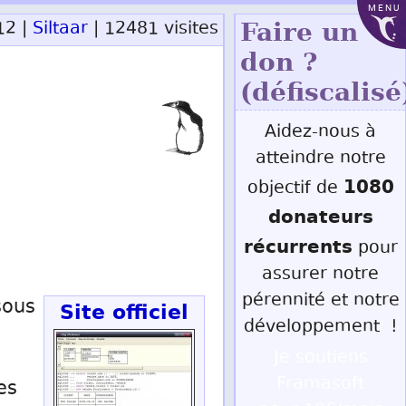
MENU
12 |
Siltaar
| 12481 visites
Faire un
don ?
(défiscalisé
Aidez-nous à
atteindre notre
1080
objectif de
donateurs
récurrents
pour
assurer notre
pérennité et notre
sous
Site officiel
développement !
Je soutiens
Framasoft
es