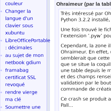
couleur
Ohraimeur (par la tabl
Changer la
Très intéressé par Oh
langue d'un
Python 3.2.2 installé,
clavier sous
Une fois trouvé le fi
xubuntu
l’extension ’.pyw’ po
LibreOfficePortable
Cependant, la zone il
: décimales
Ohraimeur. En effet, 
au sujet de mon
semblerait que cette
netbook gdium
que se situe la coqui
framabag
une table depuis le 
et des champs rensei
certificat SSL
validation par le bo
revoqué
commande de création
rendre vierge
Ce crash se produit a
ma clé
Pall...
Soumettre une