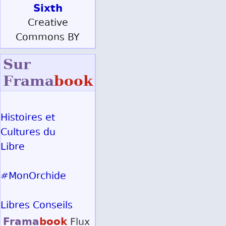
Sixth
Creative
Commons BY
Sur
Frama
book
Histoires et
Cultures du
Libre
#MonOrchide
Libres Conseils
Frama
book
Flux