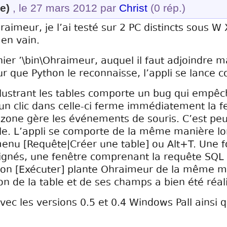
e)
, le 27 mars 2012 par
Christ
(0 rép.)
raimeur, je l’ai testé sur 2 PC distincts sous W
 en vain.
chier ’\bin\Ohraimeur, auquel il faut adjoindre
ur que Python le reconnaisse, l’appli se lance 
lustrant les tables comporte un bug qui empêch
un clic dans celle-ci ferme immédiatement la fe
 zone gère les événements de souris. C’est peu
lle. L’appli se comporte de la même manière lo
menu [Requête|Créer une table] ou Alt+T. Une fo
gnés, une fenêtre comprenant la requête SQL 
uton [Exécuter] plante Ohraimeur de la même ma
 de la table et de ses champs a bien été réal
vec les versions 0.5 et 0.4 Windows Pall ainsi 