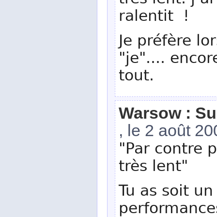
très lent. j’a
ralentit !
Je préfère lo
"je".... enco
tout.
Warsow : Su
, le 2 août 2
"Par contre 
très lent"
Tu as soit u
performances