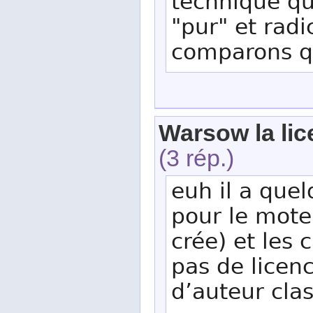
technique qu
"pur" et rad
comparons q
Warsow la li
(3 rép.)
euh il a quel
pour le moteu
crée) et les 
pas de licenc
d’auteur cla