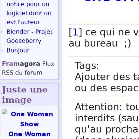
notice pour un
logiciel dont on
est l'auteur
[
1
] ce qui ne v
Blender - Projet
Gooseberry
au bureau ;)
Bonjour
Fram
agora
Tags:
Flux
RSS
du forum
Ajouter des t
ou des espac
Juste une
image
Attention: to
interdits (sau
qu'au procha
One Woman