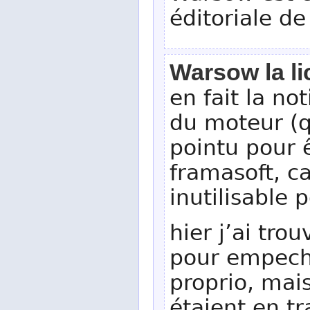
éditoriale de
Warsow la l
en fait la no
du moteur (q
pointu pour 
framasoft, c
inutilisable
hier j’ai tro
pour empeche
proprio, mai