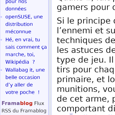
pour nos
gamers pour 
données
openSUSE, une
Si le principe
distribution
l’ennemi et sur
méconnue
techniques de
Hé, en vrai, tu
sais comment ça
les astuces de
marche, toi,
type de jeu. 
Wikipédia ?
tirs pour cha
Wallabag it, une
primaire, et 
belle occasion
d’y aller de
munitions, vo
votre poche !
de cet arme, 
Frama
blog
Flux
comportant d
RSS
du Framablog