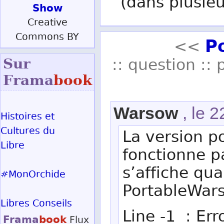
(dans plusieu
Show
Creative
Commons BY
P
<<
:: question :: 
Sur
Frama
book
Warsow
, le 2
Histoires et
Cultures du
La version p
Libre
fonctionne p
s’affiche qua
#MonOrchide
PortableWar
Libres Conseils
Line -1 : Err
Frama
book
Flux