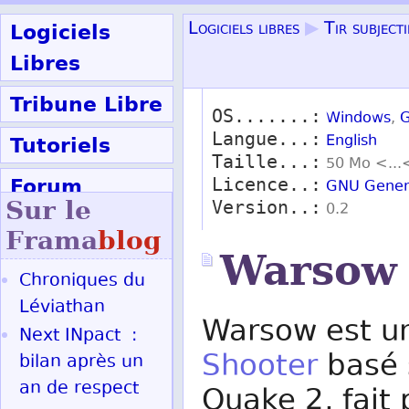
Logiciels
Logiciels libres
▶
Tir subjecti
Libres
Tribune Libre
OS.......:
Windows
,
G
Langue...:
Tutoriels
English
Taille...:
50 Mo <...
Forum
Licence..:
GNU Genera
Sur le
Version..:
0.2
Participer
Frama
blog
Warsow
Chroniques du
Ok
Léviathan
Warsow est 
Next INpact :
Shooter
basé 
bilan après un
an de respect
Quake 2, fait