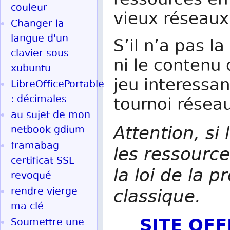
ressources en
couleur
vieux réseaux
Changer la
langue d'un
S’il n’a pas l
clavier sous
ni le contenu
xubuntu
jeu interessan
LibreOfficePortable
: décimales
tournoi réseau
au sujet de mon
Attention, si 
netbook gdium
framabag
les ressource
certificat SSL
la loi de la p
revoqué
classique.
rendre vierge
ma clé
SITE OF
Soumettre une