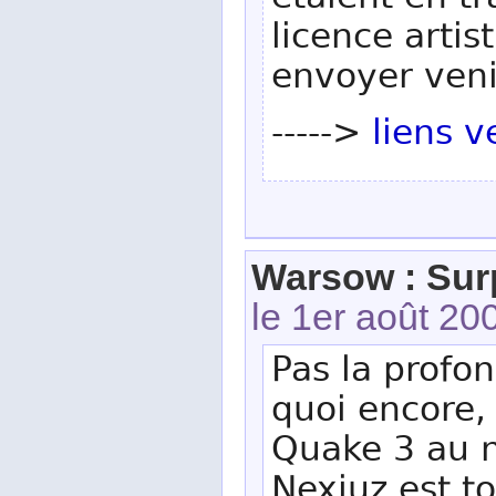
étaient en t
licence artist
envoyer veniv
----->
liens v
Warsow : Sur
le 1er août 20
Pas la profon
quoi encore,
Quake 3 au n
Nexiuz est t