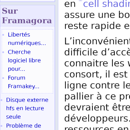
en
cell shadi
Sur
assure une bon
Fram
agora
reste rapide 
Libertés
L’inconvénient
numériques...
difficile d’ac
Cherche
logiciel libre
connaitre les
pour...
consort, il est
Forum
ligne contre 
Framakey...
pallier à ce p
Disque externe
devraient être
hfs en lecture
développeurs.
seule
Problème de