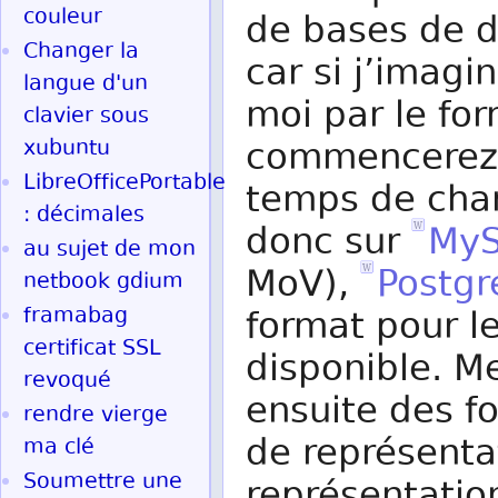
couleur
de bases de d
Changer la
car si j’imag
langue d'un
moi par le for
clavier sous
xubuntu
commencerez 
LibreOfficePortable
temps de char
: décimales
donc sur
My
au sujet de mon
MoV),
Postg
netbook gdium
framabag
format pour l
certificat SSL
disponible. Me
revoqué
ensuite des f
rendre vierge
de représenta
ma clé
Soumettre une