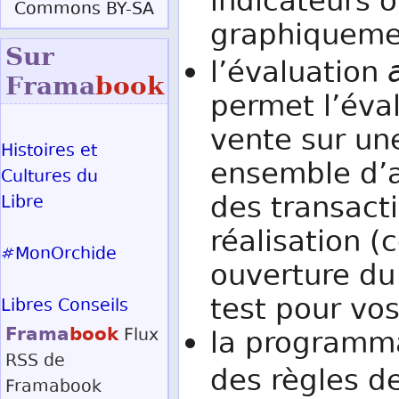
indicateurs o
Commons BY-SA
graphiqueme
Sur
l’évaluation
Frama
book
permet l’éva
vente sur un
Histoires et
ensemble d’a
Cultures du
des transacti
Libre
réalisation (
#MonOrchide
ouverture du 
test pour vo
Libres Conseils
Frama
book
Flux
la programma
RSS
de
des règles d
Framabook