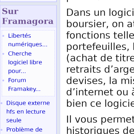
Sur
Dans un logici
Fram
agora
boursier, on 
fonctions tell
Libertés
portefeuilles,
numériques...
Cherche
(achat de titre
logiciel libre
retraits d’arg
pour...
devises, la mi
Forum
Framakey...
d’internet ou à
bien ce logici
Disque externe
hfs en lecture
Il vous perme
seule
historiques d
Problème de