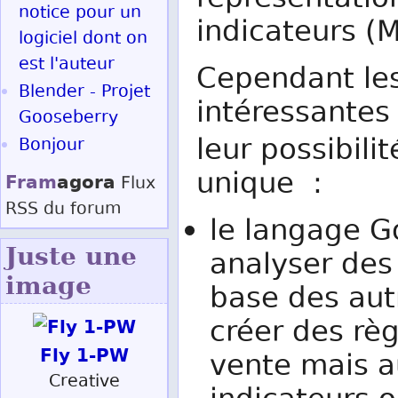
représentatio
notice pour un
indicateurs (
logiciel dont on
est l'auteur
Cependant les 
Blender - Projet
intéressantes
Gooseberry
leur possibili
Bonjour
unique :
Fram
agora
Flux
RSS
du forum
le langage G
Juste une
analyser des 
image
base des autr
créer des rè
Fly 1-PW
vente mais a
Creative