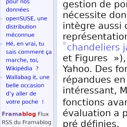
pour nos
gestion de po
données
nécessite donc
openSUSE, une
intègre aussi 
distribution
représentatio
méconnue
Hé, en vrai, tu
chandeliers 
sais comment ça
et Figures »)
marche, toi,
Yahoo. Des fo
Wikipédia ?
Wallabag it, une
répandues en 
belle occasion
intéressant, 
d’y aller de
fonctions av
votre poche !
évaluation a p
Frama
blog
Flux
pré définies.
RSS
du Framablog