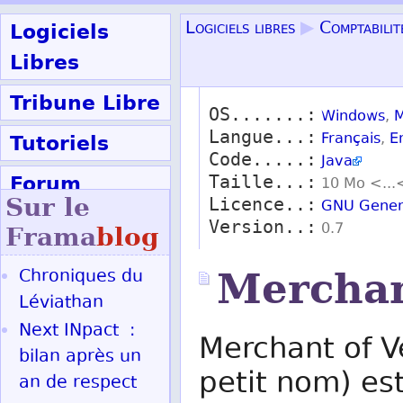
Logiciels
Logiciels libres
▶
Comptabilit
Libres
Tribune Libre
OS.......:
Windows
,
M
Langue...:
Tutoriels
Français
,
E
Code.....:
Java
Forum
Taille...:
10 Mo <...
Sur le
Licence..:
GNU Genera
Participer
Version..:
0.7
Frama
blog
Chroniques du
Merchan
Ok
Léviathan
Next INpact :
Merchant of V
bilan après un
petit nom) est
an de respect