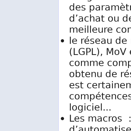
des paramètr
d’achat ou de
meilleure co
le réseau de
(LGPL), MoV e
comme compl
obtenu de rés
est certain
compétences
logiciel...
Les macros :
d’automatiser