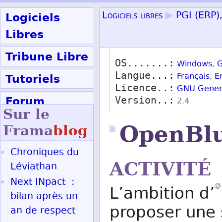
Logiciels
Logiciels libres
▶
PGI (ERP)
Libres
Tribune Libre
OS.......:
Windows
,
G
Langue...:
Tutoriels
Français
,
E
Licence..:
GNU Genera
Forum
Version..:
2.4
Sur le
Participer
OpenBl
Frama
blog
Chroniques du
Ok
ACTIVITÉ
Léviathan
Next INpact :
L’ambition d’
bilan après un
proposer une 
an de respect