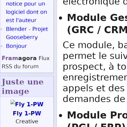
électronique 
notice pour un
logiciel dont on
Module Ges
est l'auteur
(GRC / CRM
Blender - Projet
Gooseberry
Ce module, ba
Bonjour
permet le suiv
Fram
agora
Flux
prospect, à to
RSS
du forum
enregistremen
Juste une
appels et des
image
demandes de p
Module Pro
Fly 1-PW
Creative