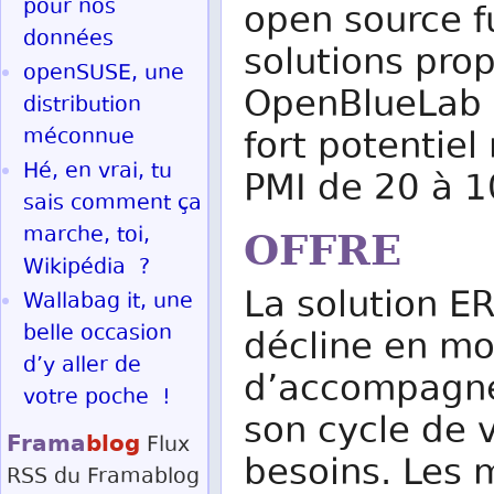
pour nos
open source f
données
solutions prop
openSUSE, une
OpenBlueLab s
distribution
méconnue
fort potentiel
Hé, en vrai, tu
PMI de 20 à 
sais comment ça
marche, toi,
OFFRE
Wikipédia ?
La solution 
Wallabag it, une
belle occasion
décline en m
d’y aller de
d’accompagner
votre poche !
son cycle de v
Frama
blog
Flux
besoins. Les 
RSS
du Framablog