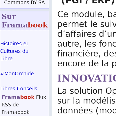
(PGI / ERP)
Commons BY-SA
Ce module, ba
Sur
permet le suiv
Frama
book
d’affaires d’u
autre, les fo
Histoires et
Cultures du
financière, d
Libre
encore de la 
#MonOrchide
INNOVATI
Libres Conseils
La solution O
Frama
book
Flux
sur la modéli
RSS
de
données (modè
Framabook