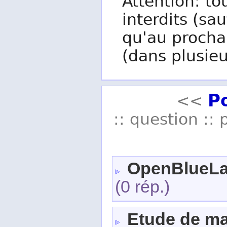
Attention: to
interdits (sau
qu'au procha
(dans plusieu
P
<<
:: question :: 
OpenBlueL
(0 rép.)
Etude de m