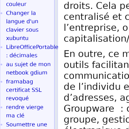
droits. Cela 
couleur
Changer la
centralisé et
langue d'un
l’entreprise, 
clavier sous
capitalisatio
xubuntu
LibreOfficePortable
En outre, ce 
: décimales
outils facilita
au sujet de mon
netbook gdium
communication
framabag
de l’individu 
certificat SSL
d’adresses, a
revoqué
Groupware : o
rendre vierge
ma clé
groupe, gestio
Soumettre une