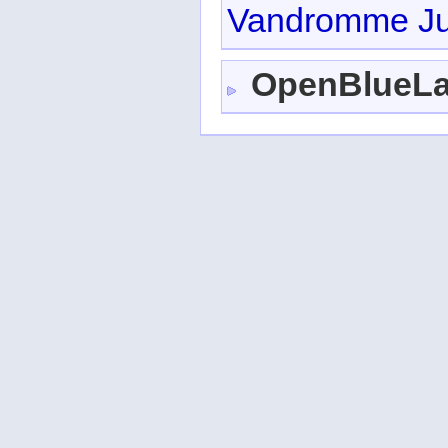
Vandromme Ju
OpenBlueL