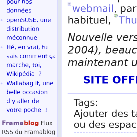
pour nos
webmail
, par
données
habituel,
Thu
openSUSE, une
distribution
Nouvelle ver
méconnue
2004), beauco
Hé, en vrai, tu
sais comment ça
maintenant un
marche, toi,
Wikipédia ?
SITE OF
Wallabag it, une
belle occasion
Tags:
d’y aller de
votre poche !
Ajouter des t
Frama
blog
ou des espac
Flux
RSS
du Framablog