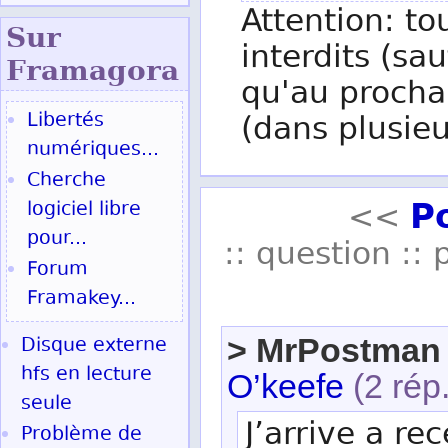
Attention: to
Sur
interdits (sau
Fram
agora
qu'au procha
Libertés
(dans plusieu
numériques...
Cherche
P
logiciel libre
<<
pour...
:: question :: 
Forum
Framakey...
> MrPostman
Disque externe
hfs en lecture
O’keefe
(2 rép.
seule
J’arrive a r
Problème de