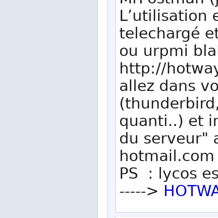
MrPostman (j
L’utilisation
telechargé et
ou urpmi bla
http://hotwa
allez dans vo
(thunderbird,
quanti..) et
du serveur" 
hotmail.com 
PS : lycos e
----->
HOTWAY