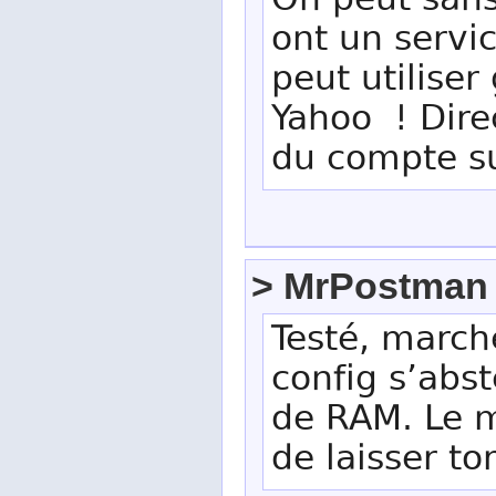
On peut sans
ont un servi
peut utiliser
Yahoo ! Dire
du compte su
> MrPostman
Testé, march
config s’abs
de RAM. Le m
de laisser t