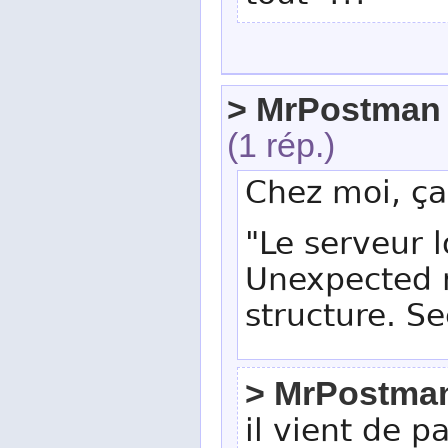
> MrPostman
(1 rép.)
Chez moi, ça
"Le serveur 
Unexpected 
structure. Se
> MrPostma
il vient de p