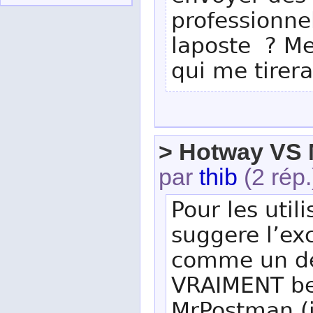
professionne
laposte ? Mer
qui me tirera 
> Hotway VS
par
thib
(2 rép.
Pour les util
suggere l’ex
comme un de
VRAIMENT be