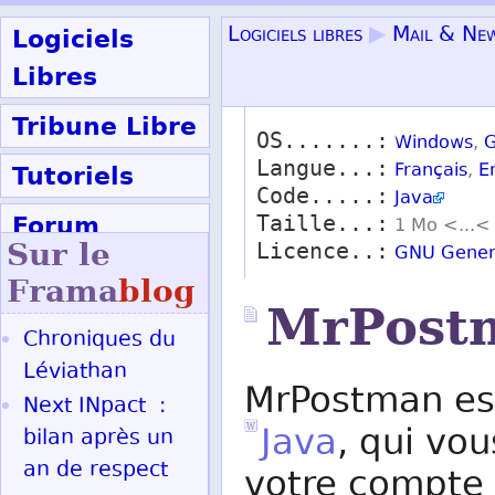
Logiciels
Logiciels libres
▶
Mail & Ne
Libres
Tribune Libre
OS.......:
Windows
,
G
Langue...:
Tutoriels
Français
,
E
Code.....:
Java
Forum
Taille...:
1 Mo <...<
Sur le
Licence..:
GNU Genera
Participer
Frama
blog
MrPost
Chroniques du
Ok
Léviathan
MrPostman es
Next INpact :
Java
, qui vo
bilan après un
an de respect
votre compte