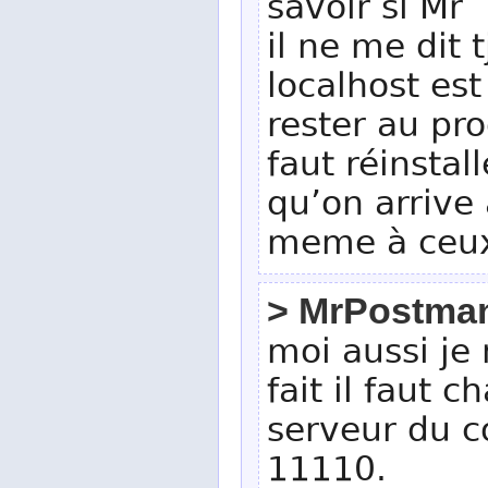
savoir si Mr 
il ne me dit 
localhost est
rester au pr
faut réinsta
qu’on arrive 
meme à ceux
> MrPostma
moi aussi je 
fait il faut 
serveur du c
11110.