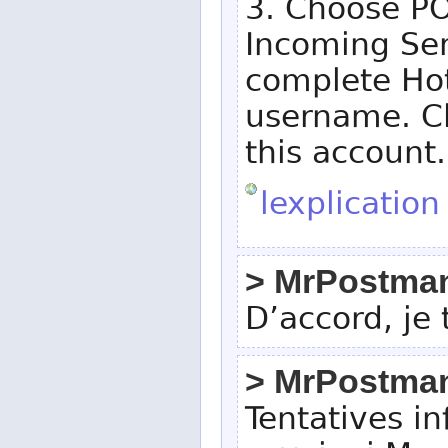
3. Choose P
Incoming Serv
complete Hot
username. Cli
this account.
lexplication
> MrPostma
D’accord, je
> MrPostma
Tentatives in