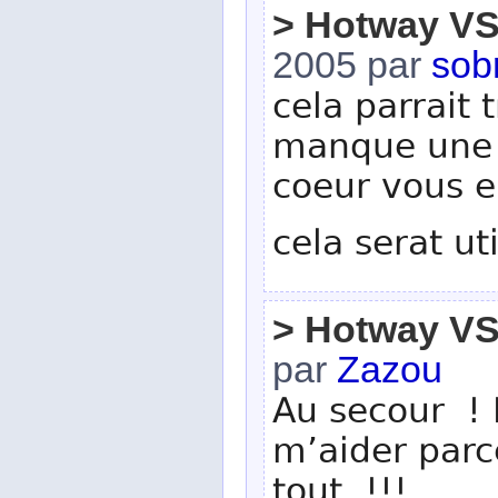
> Hotway V
2005 par
sob
cela parrait t
manque une n
coeur vous e
cela serat u
> Hotway V
par
Zazou
Au secour ! 
m’aider parc
tout !!!