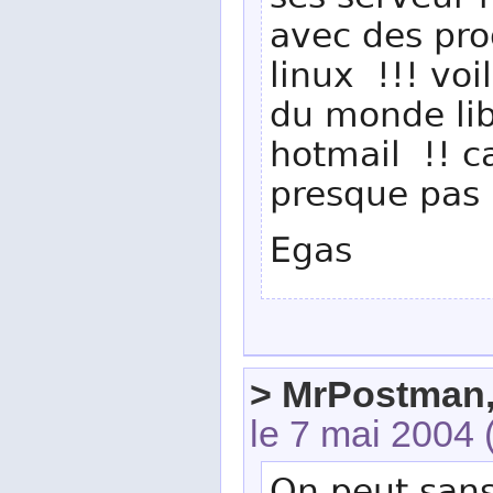
ses serveur 
avec des pro
linux !!! vo
du monde lib
hotmail !! ca
presque pas
Egas
> MrPostman,
le 7 mai 2004