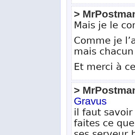
> MrPostma
Mais je le co
Comme je l’a
mais chacun f
Et merci à ce
> MrPostma
Gravus
il faut savoi
faites ce que