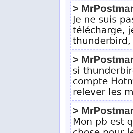
> MrPostma
Je ne suis pas
télécharge, j
thunderbird, 
> MrPostma
si thunderbir
compte Hotmai
relever les 
> MrPostma
Mon pb est q