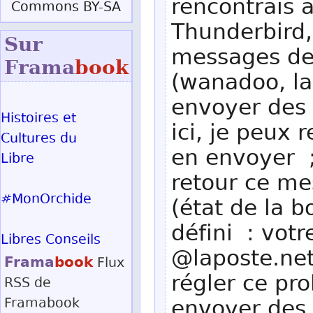
rencontrais
Commons BY-SA
Thunderbird,
Sur
messages de
Frama
book
(wanadoo, la
envoyer des 
Histoires et
ici, je peux
Cultures du
en envoyer ; 
Libre
retour ce me
#MonOrchide
(état de la b
défini : votr
Libres Conseils
@laposte.net
Frama
book
Flux
régler ce pr
RSS
de
Framabook
envoyer des 