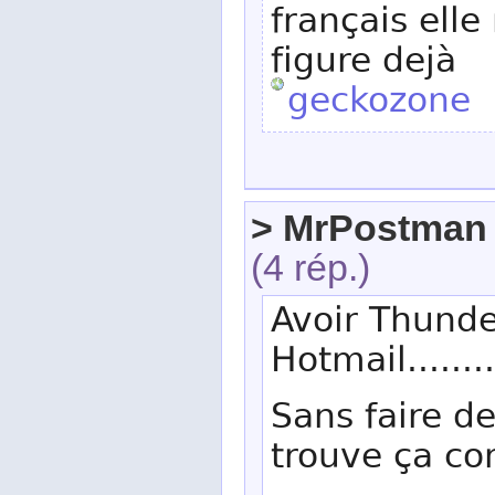
français elle
figure dejà
geckozone
> MrPostman
(4 rép.)
Avoir Thunde
Hotmail......
Sans faire de
trouve ça co