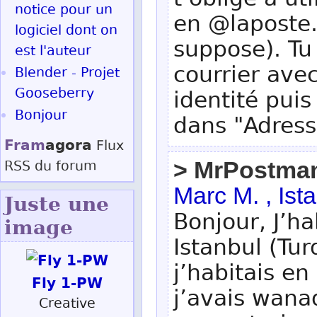
t’oblige à ut
notice pour un
en @laposte.
logiciel dont on
suppose). Tu 
est l'auteur
courrier ave
Blender - Projet
Gooseberry
identité pui
Bonjour
dans "Adress
Fram
agora
Flux
> MrPostma
RSS
du forum
Marc M. , Ist
Juste une
Bonjour, J’h
image
Istanbul (Tu
j’habitais en
Fly 1-PW
j’avais wana
Creative