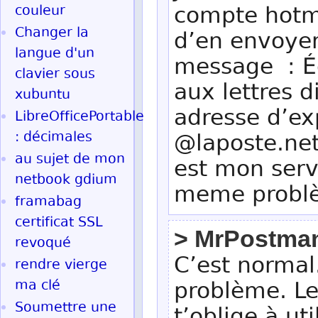
compte hotma
couleur
Changer la
d’en envoyer 
langue d'un
message : Éc
clavier sous
aux lettres d
xubuntu
adresse d’ex
LibreOfficePortable
: décimales
@laposte.net
au sujet de mon
est mon serv
netbook gdium
meme probl
framabag
certificat SSL
> MrPostma
revoqué
C’est normal
rendre vierge
ma clé
problème. Le
Soumettre une