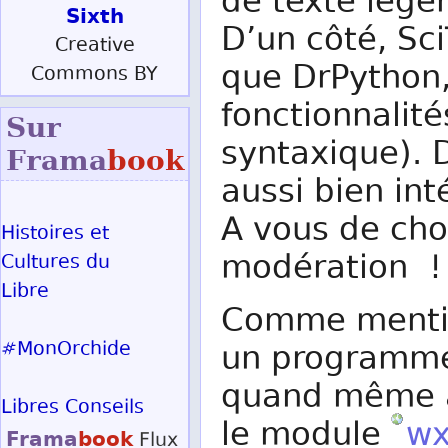
de texte léger
Sixth
D’un côté, Sc
Creative
que DrPython,
Commons BY
fonctionnalité
Sur
syntaxique). D
Frama
book
aussi bien int
A vous de choi
Histoires et
modération !
Cultures du
Libre
Comme mentio
#MonOrchide
un programme
quand même av
Libres Conseils
le module
wx
Frama
book
Flux