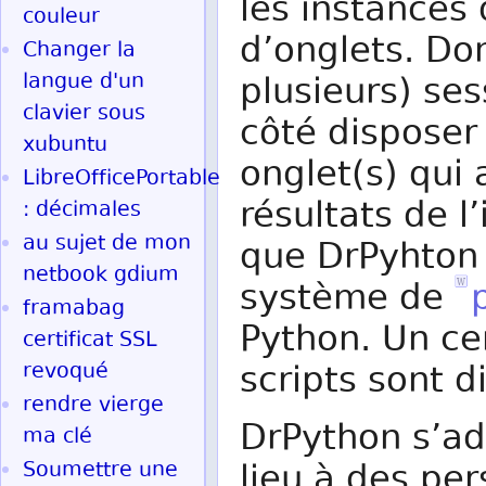
les instances
couleur
d’onglets. Do
Changer la
langue d'un
plusieurs) ses
clavier sous
côté disposer
xubuntu
onglet(s) qui 
LibreOfficePortable
résultats de l
: décimales
au sujet de mon
que DrPyhton 
netbook gdium
système de
framabag
Python. Un ce
certificat SSL
revoqué
scripts sont di
rendre vierge
DrPython s’ad
ma clé
Soumettre une
lieu à des pe