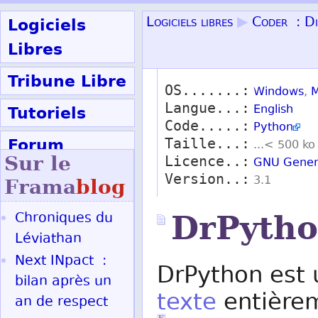
Logiciels
Logiciels libres
▶
Coder : Di
Libres
Tribune Libre
OS.......:
Windows
,
M
Langue...:
Tutoriels
English
Code.....:
Python
Forum
Taille...:
...< 500 ko
Sur le
Licence..:
GNU Genera
Participer
Version..:
3.1
Frama
blog
Chroniques du
DrPyth
Ok
Léviathan
Next INpact :
DrPython est 
bilan après un
texte
entière
an de respect