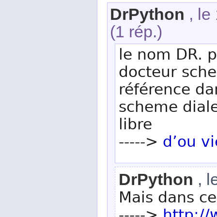
DrPython
, le
(1 rép.)
le nom DR. p
docteur sche
référence da
scheme dialec
libre
----->
d’ou v
DrPython
, l
Mais dans ce 
----->
http:/