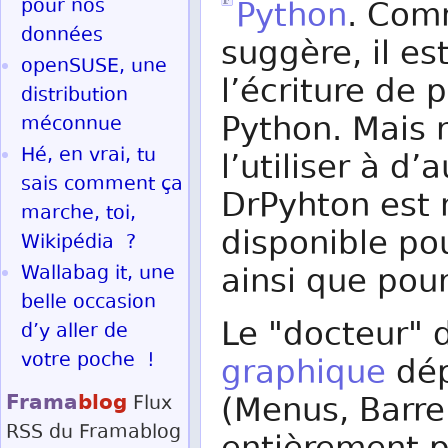
pour nos
Python
. Com
données
suggère, il es
openSUSE, une
l’écriture de 
distribution
Python. Mais 
méconnue
Hé, en vrai, tu
l’utiliser à d’
sais comment ça
DrPyhton est m
marche, toi,
disponible po
Wikipédia ?
Wallabag it, une
ainsi que pou
belle occasion
Le "docteur" 
d’y aller de
votre poche !
graphique
dép
Frama
blog
(Menus, Barre 
Flux
RSS
du Framablog