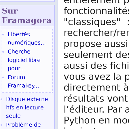
entièrement p
fonctionnalité
Sur
Fram
agora
"classiques" 
rechercher/rem
Libertés
propose aussi
numériques...
Cherche
seulement des
logiciel libre
aussi des fich
pour...
vous avez la p
Forum
directement à 
Framakey...
résultats vont
Disque externe
l’éditeur. Par
hfs en lecture
seule
Python en mod
Problème de