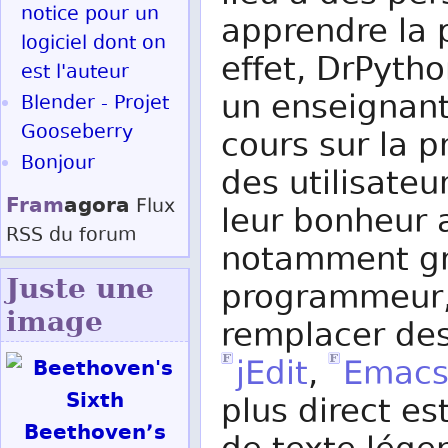
notice pour un
apprendre la 
logiciel dont on
effet, DrPyth
est l'auteur
un enseignant
Blender - Projet
Gooseberry
cours sur la 
Bonjour
des utilisate
Fram
agora
Flux
leur bonheur 
RSS
du forum
notamment grâ
Juste une
programmeur, 
image
remplacer de
jEdit
,
Emac
plus direct e
Beethoven’s