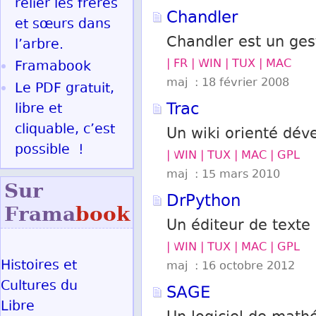
relier les frères
Chandler
et sœurs dans
Chandler est un gest
l’arbre.
| FR | WIN | TUX | MAC
Framabook
maj : 18 février 2008
Le PDF gratuit,
Trac
libre et
cliquable, c’est
Un wiki orienté dév
possible !
| WIN | TUX | MAC | GPL
maj : 15 mars 2010
Sur
DrPython
Frama
book
Un éditeur de texte
| WIN | TUX | MAC | GPL
Histoires et
maj : 16 octobre 2012
Cultures du
SAGE
Libre