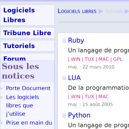
Logiciels
Logiciels libres
▶ python 
Libres
Tribune Libre
Ruby
Tutoriels
Un langage de progr
Forum
| WIN | TUX | MAC | GPL
Sous les
maj : 22 mars 2010
Participer
notices
LUA
De la programmation
Porte Document
Ok
Les logiciels
| WIN | TUX | MAC
maj : 15 août 2005
libres que
j’utilise
Python
Prise en main du
Un langage de prog