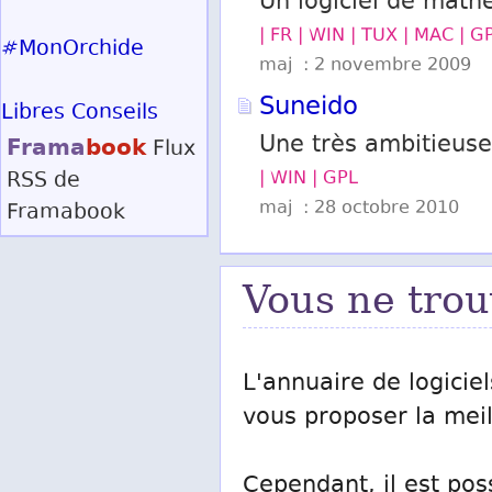
Un logiciel de mathé
| FR | WIN | TUX | MAC | G
#MonOrchide
maj : 2 novembre 2009
Suneido
Libres Conseils
Frama
book
Une très ambitieus
Flux
RSS
de
| WIN | GPL
maj : 28 octobre 2010
Framabook
Vous ne trou
L'annuaire de logiciel
vous proposer la meill
Cependant, il est pos