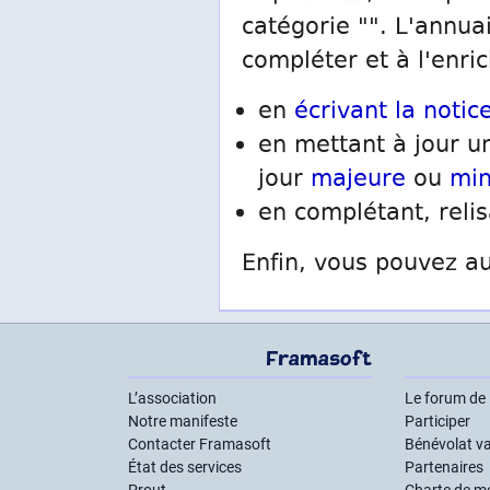
catégorie "". L'annua
compléter et à l'enric
en
écrivant la notice
en mettant à jour un
jour
majeure
ou
mi
en complétant, reli
Enfin, vous pouvez au
Framasoft
L’association
Le forum de
Notre manifeste
Participer
Contacter Framasoft
Bénévolat va
État des services
Partenaires