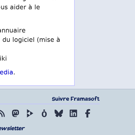
us aider à le
annuaire
 du logiciel (mise à
iki
edia
.
Suivre Framasoft
Flux RSS
Mastodon
PeerTube
Mobilizon
Bluesky
LinkedIn
Facebook
ewsletter