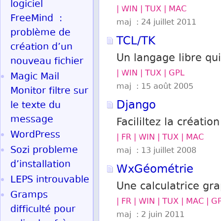
logiciel
| WIN | TUX | MAC
FreeMind :
maj : 24 juillet 2011
problème de
TCL/TK
création d’un
Un langage libre qu
nouveau fichier
| WIN | TUX | GPL
Magic Mail
maj : 15 août 2005
Monitor filtre sur
Django
le texte du
message
Facililtez la créati
WordPress
| FR | WIN | TUX | MAC
Sozi probleme
maj : 13 juillet 2008
d’installation
WxGéométrie
LEPS introuvable
Une calculatrice gr
Gramps
| FR | WIN | TUX | MAC | G
difficulté pour
maj : 2 juin 2011