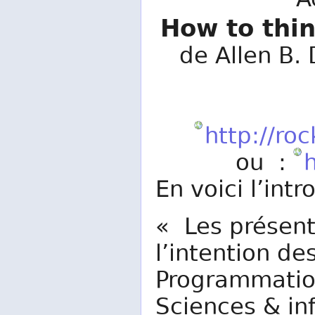
A
How to thin
de Allen B. 
http://ro
ou :
h
En voici l’int
« Les présent
l’intention de
Programmation
Sciences & in