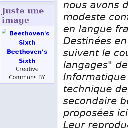
nous avons d
Juste une
modeste cont
image
en langue fr
Destinées en
suivent le c
Beethoven’s
Sixth
langages" de
Creative
Informatique
Commons BY
technique de
secondaire b
proposées ic
Leur reproduc