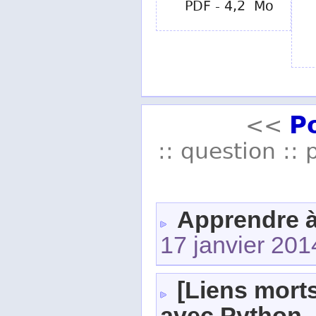
PDF - 4,2 Mo
P
<<
:: question :: 
Apprendre 
17 janvier 20
[Liens mort
avec Python
,