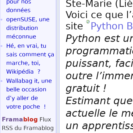
Ste-Marie (Li
pour nos
données
Voici ce que l
openSUSE, une
site
Python B
distribution
Python est u
méconnue
Hé, en vrai, tu
programmatio
sais comment ça
puissant, fac
marche, toi,
Wikipédia ?
outre l’imme
Wallabag it, une
gratuit !
belle occasion
Estimant que
d’y aller de
votre poche !
actuelle le 
Frama
blog
Flux
un apprentis
RSS
du Framablog