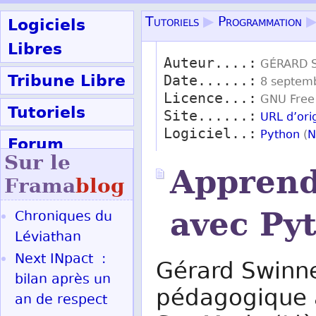
Logiciels
Tutoriels
▶
Programmation
Libres
Auteur....:
GÉRARD 
Tribune Libre
Date......:
8 septemb
Licence...:
GNU Free
Tutoriels
Site......:
URL d’ori
Logiciel..:
Python
(
N
Forum
Sur le
Participer
Apprend
Frama
blog
avec Py
Chroniques du
Ok
Léviathan
Next INpact :
Gérard Swinne
bilan après un
pédagogique à
an de respect