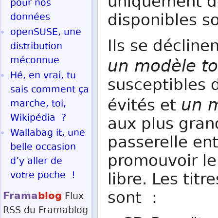
uniquement d
pour nos
disponibles s
données
openSUSE, une
Ils se déclin
distribution
méconnue
un modèle to
Hé, en vrai, tu
susceptibles d
sais comment ça
un m
évités et
marche, toi,
Wikipédia ?
aux plus grand
Wallabag it, une
passerelle en
belle occasion
promouvoir le
d’y aller de
votre poche !
libre. Les tit
sont :
Frama
blog
Flux
RSS
du Framablog