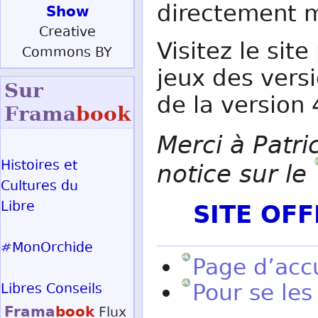
directement m
Show
Creative
Visitez le site
Commons BY
jeux des vers
Sur
de la version 4
Frama
book
Merci à Patri
Histoires et
notice sur le
Cultures du
SITE OF
Libre
#MonOrchide
Page d’acc
Pour se les 
Libres Conseils
Frama
book
Flux