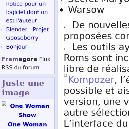
notice pour un
Warsow
logiciel dont on
est l'auteur
De nouvelles
Blender - Projet
proposées co
Gooseberry
Les outils ay
Bonjour
Roms sont inc
Fram
agora
Flux
libre de réalis
RSS
du forum
Kompozer
, l
Juste une
possible et ai
image
version, une v
autre sélecti
L’interface d
One Woman