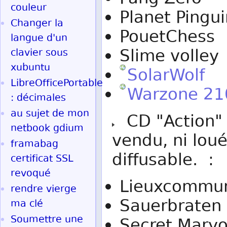
couleur
Planet Pingu
Changer la
PouetChess
langue d'un
Slime volley
clavier sous
xubuntu
SolarWolf
LibreOfficePortable
Warzone 21
: décimales
au sujet de mon
CD "Action" "
netbook gdium
vendu, ni loué
framabag
diffusable. :
certificat SSL
revoqué
Lieuxcommu
rendre vierge
Sauerbraten
ma clé
Soumettre une
Secret Maryo