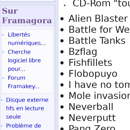
CD-Rom "tout
Sur
Alien Blaster
Fram
agora
Battle for W
Libertés
Battle Tanks
numériques...
Bzflag
Cherche
Fishfillets
logiciel libre
pour...
Flobopuyo
Forum
I have no to
Framakey...
Mole invasio
Disque externe
Neverball
hfs en lecture
Neverputt
seule
Problème de
Pang Zero