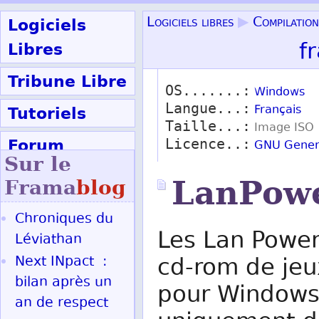
Logiciels
Logiciels libres
▶
Compilation
f
Libres
Tribune Libre
OS.......:
Windows
Langue...:
Tutoriels
Français
Taille...:
Image ISO
Forum
Licence..:
GNU Genera
Sur le
Participer
LanPow
Frama
blog
Chroniques du
Ok
Les Lan Powe
Léviathan
Next INpact :
cd-rom de jeux
bilan après un
pour Windows.
an de respect