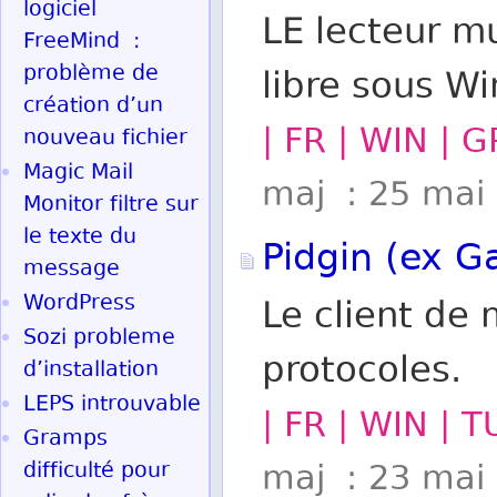
logiciel
LE lecteur m
FreeMind :
problème de
libre sous W
création d’un
| FR | WIN | G
nouveau fichier
Magic Mail
maj : 25 mai
Monitor filtre sur
le texte du
Pidgin (ex G
message
WordPress
Le client de
Sozi probleme
protocoles.
d’installation
LEPS introuvable
| FR | WIN | T
Gramps
difficulté pour
maj : 23 mai