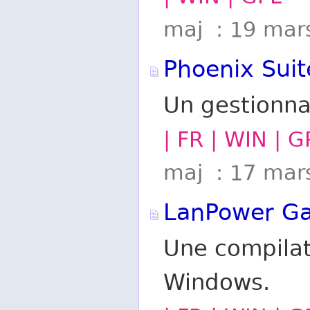
maj : 19 mar
Phoenix Suit
Un gestionna
| FR | WIN | G
maj : 17 mar
LanPower G
Une compilat
Windows.