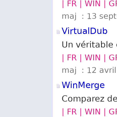
| FR | WIN | G
maj : 13 sep
VirtualDub
Un véritable
| FR | WIN | G
maj : 12 avri
WinMerge
Comparez deux
| FR | WIN | G