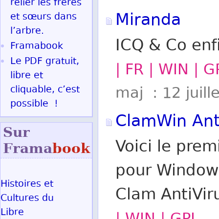
relier les frères
Miranda
et sœurs dans
l’arbre.
ICQ & Co enfi
Framabook
Le PDF gratuit,
| FR | WIN | G
libre et
cliquable, c’est
maj : 12 juill
possible !
ClamWin Ant
Sur
Voici le prem
Frama
book
pour Windows
Histoires et
Clam AntiVir
Cultures du
Libre