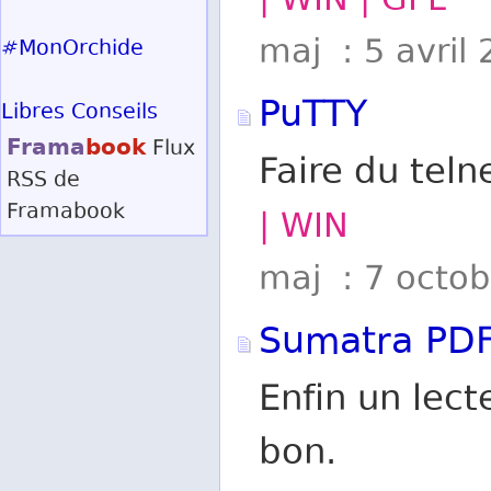
| WIN | GPL
maj : 5 avril
#MonOrchide
PuTTY
Libres Conseils
Frama
book
Flux
Faire du teln
RSS
de
Framabook
| WIN
maj : 7 octo
Sumatra PD
Enfin un lect
bon.