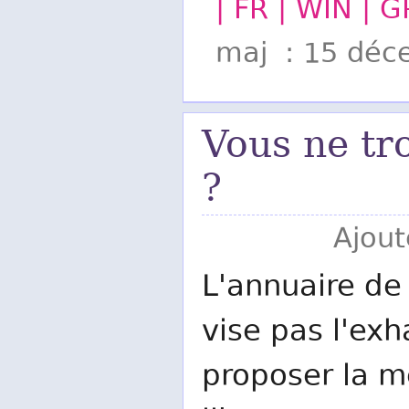
| FR | WIN | G
maj : 15 déc
Vous ne tr
?
Ajout
L'annuaire de 
vise pas l'exh
proposer la me