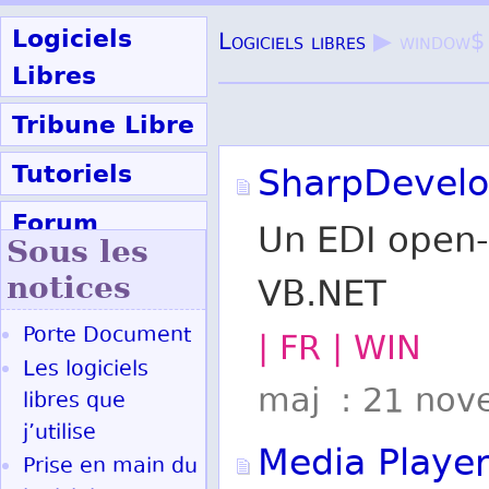
Logiciels
Logiciels libres
▶ window$
Libres
Tribune Libre
Tutoriels
SharpDevel
Forum
Un EDI open-
Sous les
Participer
notices
VB.NET
Porte Document
| FR | WIN
Ok
Les logiciels
maj : 21 nov
libres que
j’utilise
Media Player
Prise en main du