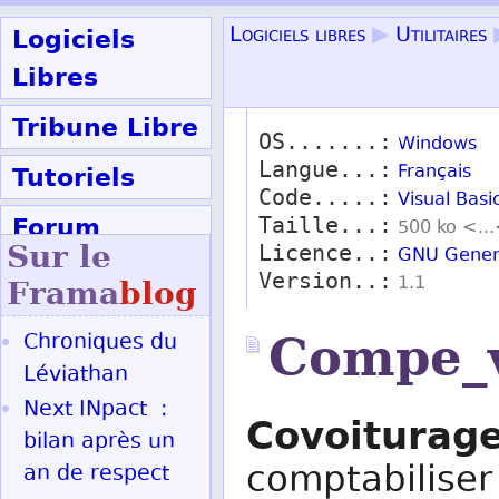
Logiciels
Logiciels libres
▶
Utilitaires
Libres
Tribune Libre
OS.......:
Windows
Langue...:
Tutoriels
Français
Code.....:
Visual Basi
Forum
Taille...:
500 ko <..
Sur le
Licence..:
GNU Genera
Participer
Version..:
1.1
Frama
blog
Chroniques du
Compe_v
Ok
Léviathan
Next INpact :
Covoiturag
bilan après un
comptabiliser
an de respect