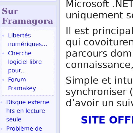
Microsoft .NE
Sur
uniquement s
Fram
agora
Il est princi
Libertés
qui covoiture
numériques...
parcours domic
Cherche
logiciel libre
connaissance,
pour...
Simple et intu
Forum
Framakey...
synchroniser 
d’avoir un sui
Disque externe
hfs en lecture
SITE OF
seule
Problème de