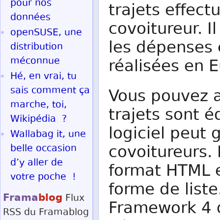
pour nos
trajets effec
données
covoitureur. I
openSUSE, une
les dépenses 
distribution
méconnue
réalisées en 
Hé, en vrai, tu
sais comment ça
Vous pouvez ai
marche, toi,
trajets sont é
Wikipédia ?
logiciel peut 
Wallabag it, une
covoitureurs.
belle occasion
d’y aller de
format HTML e
votre poche !
forme de liste.
Frama
blog
Flux
Framework 4 q
RSS
du Framablog