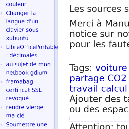
couleur
Les sources 
Changer la
Merci à Manus
langue d'un
clavier sous
notice sur n
xubuntu
pour les faut
LibreOfficePortable
: décimales
au sujet de mon
Tags:
voiture
netbook gdium
partage
CO2
framabag
travail
calcul
certificat SSL
Ajouter des t
revoqué
ou des espac
rendre vierge
ma clé
Attention: to
Soumettre une