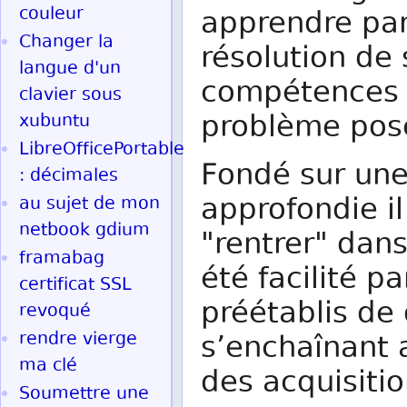
couleur
apprendre par 
Changer la
résolution de
langue d'un
compétences v
clavier sous
problème pos
xubuntu
LibreOfficePortable
Fondé sur une
: décimales
approfondie il
au sujet de mon
netbook gdium
"rentrer" dans
framabag
été facilité p
certificat SSL
préétablis de 
revoqué
rendre vierge
s’enchaînant
ma clé
des acquisitio
Soumettre une