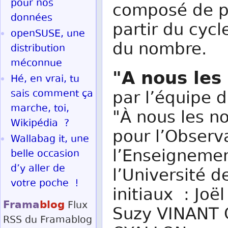
pour nos
composé de p
données
partir du cycl
openSUSE, une
du nombre.
distribution
méconnue
"A nous les
Hé, en vrai, tu
sais comment ça
par l’équipe 
marche, toi,
"À nous les n
Wikipédia ?
pour l’Observ
Wallabag it, une
l’Enseigneme
belle occasion
d’y aller de
l’Université 
votre poche !
initiaux : Jo
Frama
blog
Flux
Suzy VINANT 
RSS
du Framablog