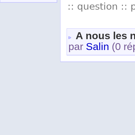
:: question :: 
A nous les
par
Salin
(0 ré