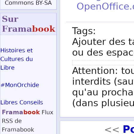
Commons BY-SA
OpenOffice.
Sur
Frama
book
Tags:
Ajouter des t
ou des espac
Histoires et
Cultures du
Libre
Attention: to
interdits (sau
#MonOrchide
qu'au procha
(dans plusieu
Libres Conseils
Frama
book
Flux
RSS
de
P
<<
Framabook