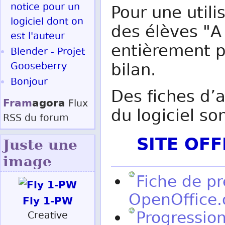
notice pour un
Pour une utili
logiciel dont on
des élèves "A
est l'auteur
entièrement p
Blender - Projet
bilan.
Gooseberry
Bonjour
Des fiches d’
Fram
agora
Flux
du logiciel s
RSS
du forum
SITE OF
Juste une
image
Fiche de pr
OpenOffice.
Fly 1-PW
Progressio
Creative