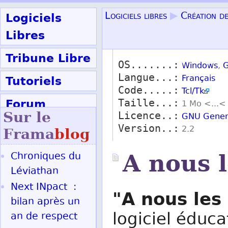
Logiciels
Logiciels libres
▶
Création de
Libres
Tribune Libre
OS.......:
Windows
,
G
Langue...:
Tutoriels
Français
Code.....:
Tcl/Tk
Forum
Taille...:
1 Mo <...<
Sur le
Licence..:
GNU Genera
Participer
Version..:
2.2
Frama
blog
Chroniques du
A nous 
Ok
Léviathan
Next INpact :
"A nous les
bilan après un
logiciel éduc
an de respect