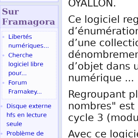
OYALLON.
Sur
Ce logiciel re
Fram
agora
d’énumération
Libertés
d’une collecti
numériques...
dénombrement
Cherche
d’objet dans u
logiciel libre
pour...
numérique ...
Forum
Framakey...
Regroupant pl
nombres" est u
Disque externe
hfs en lecture
cycle 3 (modu
seule
Avec ce logici
Problème de