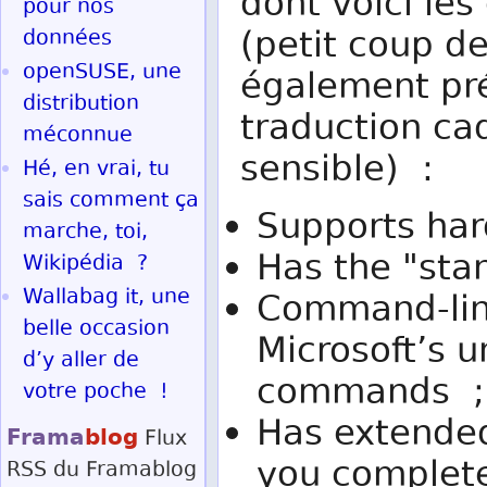
dont voici les
pour nos
(petit coup d
données
openSUSE, une
également pré
distribution
traduction ca
méconnue
sensible) :
Hé, en vrai, tu
sais comment ça
Supports har
marche, toi,
Has the "stan
Wikipédia ?
Wallabag it, une
Command-line
belle occasion
Microsoft’s
d’y aller de
commands ;
votre poche !
Has extended
Frama
blog
Flux
you complete
RSS
du Framablog