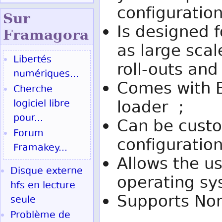
configuration
Sur
Is designed f
Fram
agora
as large sca
Libertés
roll-outs and
numériques...
Comes with 
Cherche
loader ;
logiciel libre
pour...
Can be custo
Forum
configuration
Framakey...
Allows the us
Disque externe
operating sy
hfs en lecture
Supports No
seule
Problème de