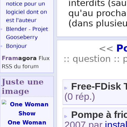
interdits (sau
notice pour un
qu'au procha
logiciel dont on
est l'auteur
(dans plusieu
Blender - Projet
Gooseberry
P
Bonjour
<<
:: question :: 
Fram
agora
Flux
RSS
du forum
Juste une
Free-FDisk 
image
(0 rép.)
Pompe à fric
One Woman
2007 par
instal