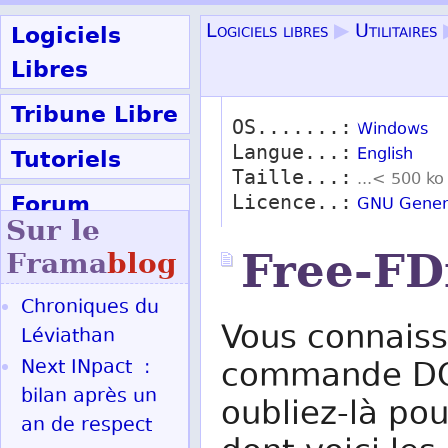
Logiciels
Logiciels libres
▶
Utilitaires
Libres
Tribune Libre
OS.......:
Windows
Langue...:
Tutoriels
English
Taille...:
...< 500 ko
Forum
Licence..:
GNU Genera
Sur le
Participer
Free-FD
Frama
blog
Chroniques du
Ok
Vous connaiss
Léviathan
Next INpact :
commande DOS
bilan après un
oubliez-là pou
an de respect