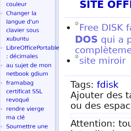
SITE OF
couleur
Changer la
langue d'un
Free DISK f
clavier sous
DOS
qui a 
xubuntu
LibreOfficePortable
complètemen
: décimales
site miroir
au sujet de mon
netbook gdium
Tags:
fdisk
framabag
certificat SSL
Ajouter des t
revoqué
ou des espac
rendre vierge
ma clé
Attention: to
Soumettre une