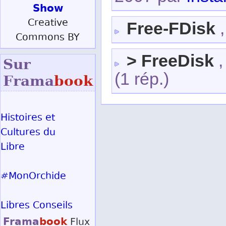
Show
Creative
Free-FDisk
Commons BY
> FreeDisk
,
Sur
(1 rép.)
Frama
book
Histoires et
Cultures du
Libre
#MonOrchide
Libres Conseils
Frama
book
Flux