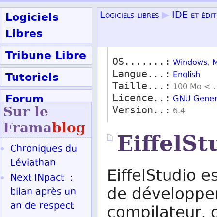
Logiciels
Logiciels libres
▶
IDE et édit
Libres
Tribune Libre
OS.......:
Windows
,
M
Langue...:
Tutoriels
English
Taille...:
100 Mo < 
Forum
Licence..:
GNU Genera
Sur le
Version..:
6.4
Participer
Frama
blog
EiffelSt
Chroniques du
Ok
Léviathan
EiffelStudio 
Next INpact :
de développe
bilan après un
an de respect
compilateur, 