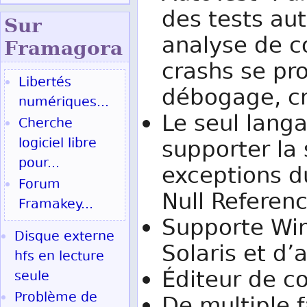
des tests au
Sur
analyse de c
Fram
agora
crashs se pro
Libertés
débogage, cr
numériques...
Le seul lang
Cherche
logiciel libre
supporter la 
pour...
exceptions du
Forum
Null Referenc
Framakey...
Supporte Win
Disque externe
Solaris et d’
hfs en lecture
Éditeur de co
seule
Problème de