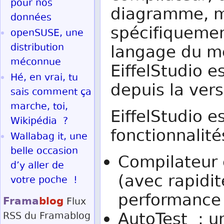
pour nos
diagramme, mé
données
spécifiquemen
openSUSE, une
distribution
langage du 
méconnue
EiffelStudio e
Hé, en vrai, tu
depuis la vers
sais comment ça
marche, toi,
EiffelStudio es
Wikipédia ?
fonctionnalité
Wallabag it, une
belle occasion
Compilateur 
d’y aller de
(avec rapidi
votre poche !
performance 
Frama
blog
Flux
AutoTest : u
RSS
du Framablog