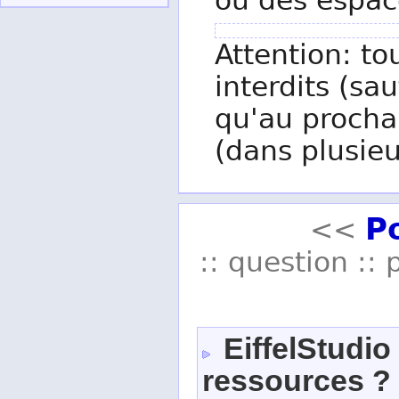
ou des espac
Attention: to
interdits (sau
qu'au procha
(dans plusieu
P
<<
:: question :: 
EiffelStudio
ressources ?