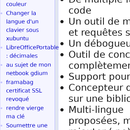
De multiple f
couleur
code
Changer la
Un outil de m
langue d'un
clavier sous
et requêtes s
xubuntu
Un débogueur
LibreOfficePortable
Outil de con
: décimales
complètement
au sujet de mon
netbook gdium
Support pour
framabag
Concepteur d
certificat SSL
sur une bibl
revoqué
Multi-lingue 
rendre vierge
ma clé
proposées, m
Soumettre une