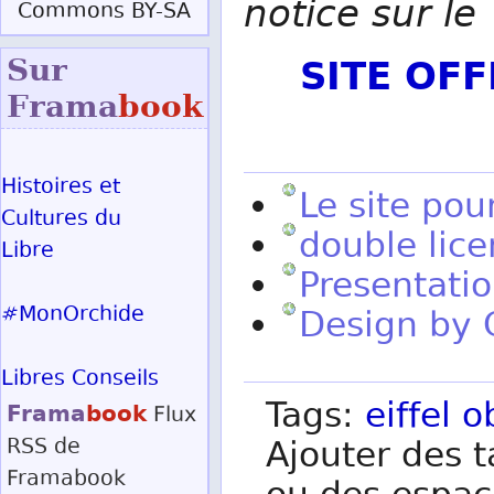
notice sur le
Commons BY-SA
SITE OF
Sur
Frama
book
Histoires et
Le site pou
Cultures du
double lic
Libre
Presentatio
#MonOrchide
Design by 
Libres Conseils
Tags:
eiffel
o
Frama
book
Flux
RSS
de
Ajouter des t
Framabook