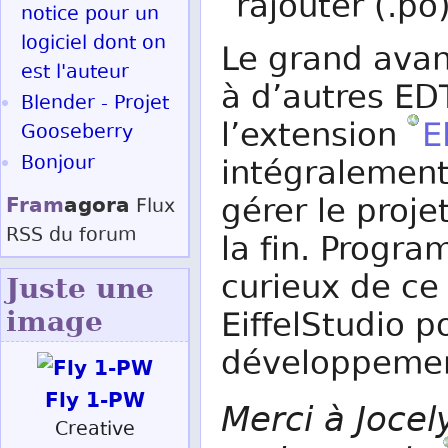
rajouter (.po
notice pour un
logiciel dont on
Le grand avan
est l'auteur
à d’autres ED
Blender - Projet
l’extension
E
Gooseberry
Bonjour
intégralement
Fram
agora
gérer le proj
Flux
RSS
du forum
la fin. Progra
curieux de ce
Juste une
EiffelStudio p
image
développeme
Fly 1-PW
Merci à Jocel
Creative