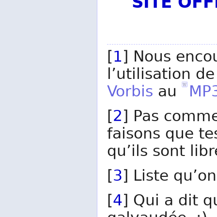
SITE OF
[
1
] Nous enco
l’utilisation de
Vorbis
au
MP
[
2
] Pas comme
faisons que te
qu’ils sont lib
[
3
] Liste qu’o
[
4
] Qui a dit 