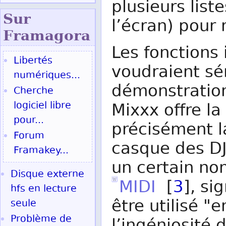
plusieurs list
Sur
l’écran) pour 
Fram
agora
Les fonctions
Libertés
voudraient sé
numériques...
démonstration
Cherche
logiciel libre
Mixxx offre la
pour...
précisément l
Forum
casque des DJ
Framakey...
un certain no
Disque externe
MIDI
[
3
], si
hfs en lecture
être utilisé "
seule
Problème de