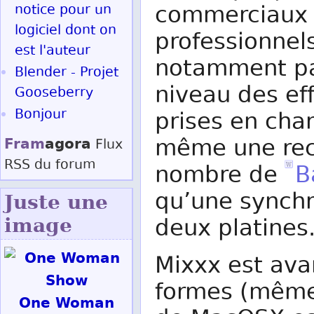
commerciaux q
notice pour un
logiciel dont on
professionnel
est l'auteur
notamment pa
Blender - Projet
niveau des ef
Gooseberry
Bonjour
prises en cha
Fram
agora
même une rec
Flux
RSS
du forum
nombre de
B
qu’une synchr
Juste une
deux platines
image
Mixxx est avan
formes (même
One Woman