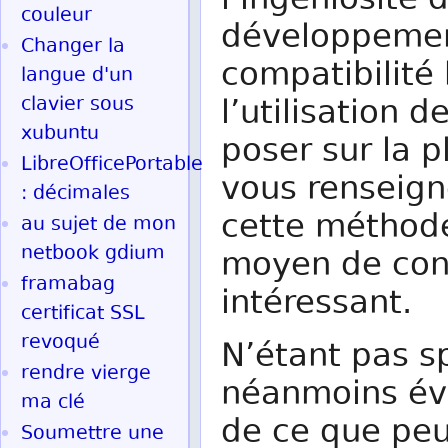
l’ingéniosité 
couleur
développemen
Changer la
compatibilité 
langue d'un
clavier sous
l’utilisation 
xubuntu
poser sur la p
LibreOfficePortable
vous renseigne
: décimales
cette méthode
au sujet de mon
netbook gdium
moyen de cont
framabag
intéressant.
certificat SSL
revoqué
N’étant pas sp
rendre vierge
néanmoins évi
ma clé
de ce que peuv
Soumettre une