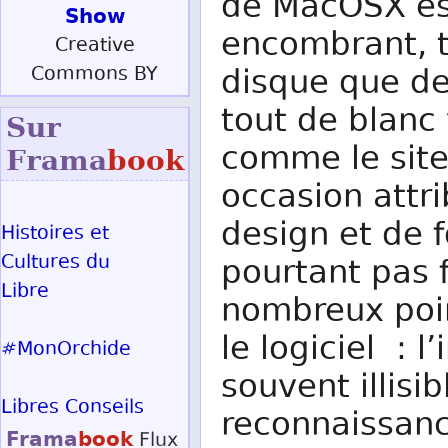
de MacOSX est
Show
encombrant, t
Creative
Commons BY
disque que de
tout de blanc 
Sur
comme le site 
Frama
book
occasion attr
design et de f
Histoires et
Cultures du
pourtant pas f
Libre
nombreux poin
le logiciel : l
#MonOrchide
souvent illisib
Libres Conseils
reconnaissan
Frama
book
Flux