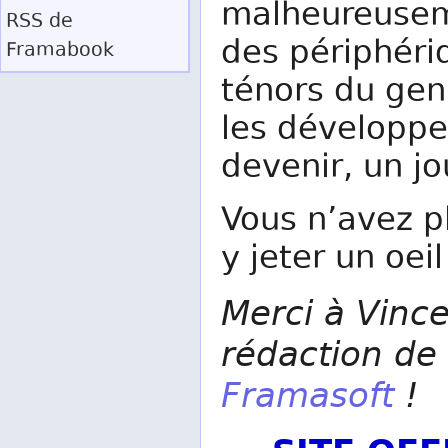
malheureuseme
RSS
de
des périphéri
Framabook
ténors du ge
les développ
devenir, un jou
Vous n’avez p
y jeter un oeil
Merci à Vince
rédaction de 
Framasoft
!