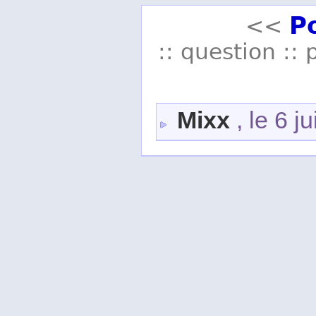
P
<<
:: question :: 
Mixx
, le 6 j