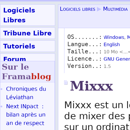
Logiciels
Logiciels libres
▶
Multimédia
Libres
Tribune Libre
OS.......:
Windows
,
M
Langue...:
Tutoriels
English
Taille...:
10 Mo <...
Forum
Licence..:
GNU Genera
Sur le
Version..:
1.5
Participer
Frama
blog
Mixxx
Chroniques du
Ok
Léviathan
Mixxx est un 
Next INpact :
de mixer des 
bilan après un
an de respect
sur un ordina