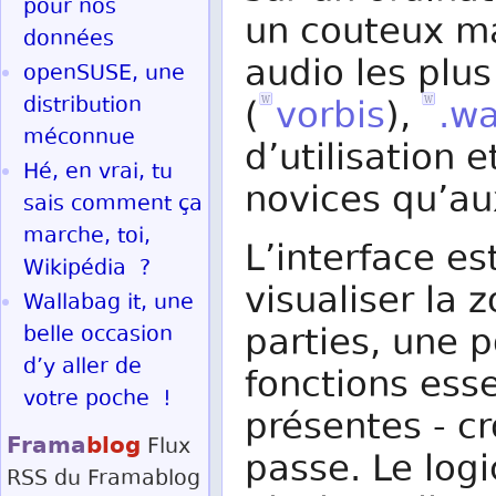
pour nos
un couteux mat
données
audio les plu
openSUSE, une
distribution
(
vorbis
),
.w
méconnue
d’utilisation 
Hé, en vrai, tu
novices qu’au
sais comment ça
marche, toi,
L’interface e
Wikipédia ?
visualiser la 
Wallabag it, une
parties, une p
belle occasion
d’y aller de
fonctions esse
votre poche !
présentes - cr
Frama
blog
Flux
passe. Le log
RSS
du Framablog