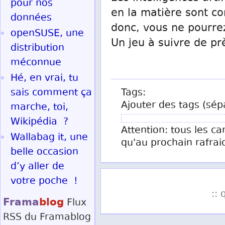
pour nos
en la matière sont co
données
donc, vous ne pourre
openSUSE, une
Un jeu à suivre de prè
distribution
méconnue
Hé, en vrai, tu
sais comment ça
Tags:
Ajouter des tags (sép
marche, toi,
Wikipédia ?
Attention: tous les ca
Wallabag it, une
qu'au prochain rafrai
belle occasion
d’y aller de
votre poche !
:: 
Frama
blog
Flux
RSS
du Framablog