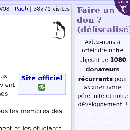
MENU
0/08 |
Paoh
| 38271 visites
Faire un
don ?
(défiscalisé
Aidez-nous à
atteindre notre
1080
objectif de
donateurs
ous
Site officiel
récurrents
pour
vient
assurer notre
mes
pérennité et notre
développement !
tous les membres des
Je soutiens
Framasoft
ment et les étudiants