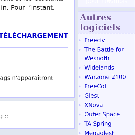
pour 10€/mois
n. Pour l’instant,
Autres
logiciels
T TÉLÉCHARGEMENT
Freeciv
The Battle for
Wesnoth
Widelands
Warzone 2100
 tags n'apparaîtront
FreeCol
Glest
XNova
Outer Space
g ::
TA Spring
Megaglest