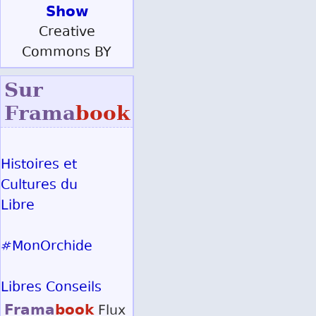
Show
Creative
Commons BY
Sur
Frama
book
Histoires et
Cultures du
Libre
#MonOrchide
Libres Conseils
Frama
book
Flux