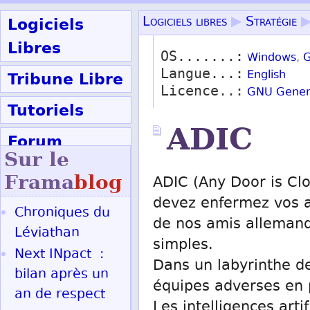
Logiciels
Logiciels libres
▶
Stratégie
Libres
OS.......:
Windows
,
G
Langue...:
Tribune Libre
English
Licence..:
GNU Genera
Tutoriels
ADIC
Forum
Sur le
Participer
Frama
blog
ADIC (Any Door is Clo
devez enfermez vos ad
Chroniques du
de nos amis allemand
Ok
Léviathan
simples.
Next INpact :
Dans un labyrinthe d
bilan après un
équipes adverses en 
an de respect
Les intelligences arti