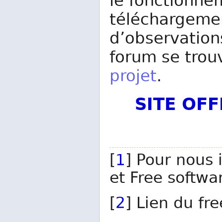
le fonctionnem
téléchargemen
d’observation
forum se trou
projet
.
SITE OF
[
1
] Pour nous 
et Free softwar
[
2
] Lien du fr