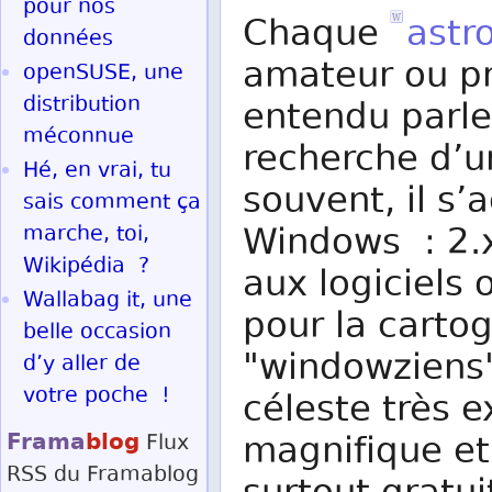
pour nos
Chaque
astr
données
amateur ou pr
openSUSE, une
distribution
entendu parler
méconnue
recherche d’u
Hé, en vrai, tu
souvent, il s’
sais comment ça
Windows : 2.
marche, toi,
Wikipédia ?
aux logiciels
Wallabag it, une
pour la carto
belle occasion
"windowziens"
d’y aller de
votre poche !
céleste très e
Frama
blog
magnifique et
Flux
RSS
du Framablog