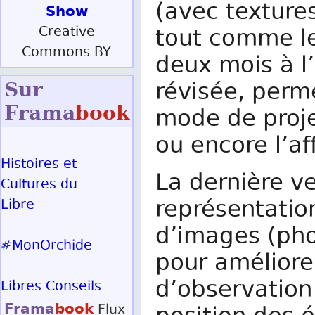
(avec textures
Show
Creative
tout comme l
Commons BY
deux mois à l
révisée, perm
Sur
Frama
book
mode de projec
ou encore l’af
Histoires et
La dernière ve
Cultures du
représentation
Libre
d’images (pho
#MonOrchide
pour améliore
d’observation
Libres Conseils
Frama
book
Flux