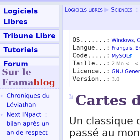
Logiciels
Logiciels libres
▶
Sciences :
Libres
Tribune Libre
OS.......:
Windows
,
G
Langue...:
Tutoriels
Français
,
E
Code.....:
MySQL
Forum
Taille...:
2 Mo <...<
Sur le
Licence..:
GNU Genera
Participer
Version..:
3.0
Frama
blog
Chroniques du
Cartes d
Ok
Léviathan
Next INpact :
Un classique
bilan après un
passé au mond
an de respect