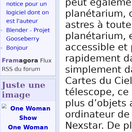
peut égalemen
notice pour un
planétarium, c
logiciel dont on
est l'auteur
astres à toute
Blender - Projet
planétarium, e
Gooseberry
accessible et
Bonjour
rapidement da
Fram
agora
Flux
simplement da
RSS
du forum
Cartes du Cie
Juste une
télescope, ce
image
plus d’objets
ordinateur de
Nexstar. De pl
One Woman