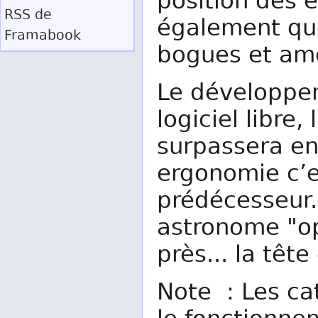
position des é
RSS
de
également que
Framabook
bogues et amé
Le développe
logiciel libre
surpassera en 
ergonomie c’es
prédécesseur.
astronome "op
près... la tête
Note : Les ca