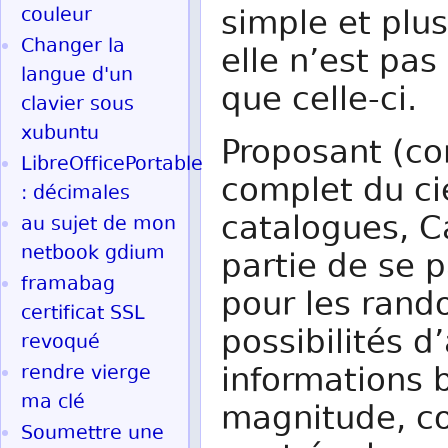
couleur
simple et plu
Changer la
elle n’est pa
langue d'un
que celle-ci.
clavier sous
xubuntu
Proposant (co
LibreOfficePortable
complet du ci
: décimales
catalogues, C
au sujet de mon
netbook gdium
partie de se 
framabag
pour les rand
certificat SSL
possibilités d
revoqué
informations 
rendre vierge
ma clé
magnitude, co
Soumettre une