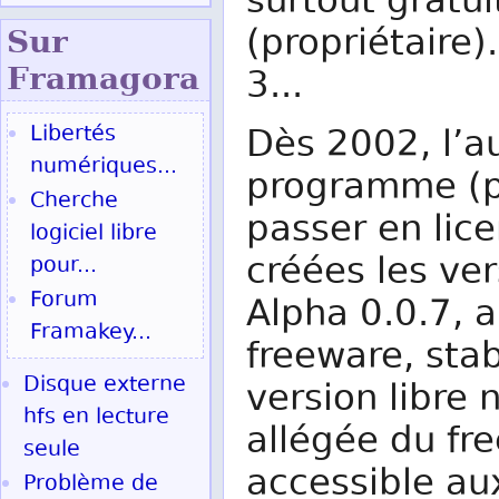
surtout gratui
(propriétaire)
Sur
Fram
agora
3...
Libertés
Dès 2002, l’a
numériques...
programme (po
Cherche
passer en lic
logiciel libre
créées les ver
pour...
Forum
Alpha 0.0.7, 
Framakey...
freeware, stab
Disque externe
version libre 
hfs en lecture
allégée du fr
seule
accessible aux
Problème de