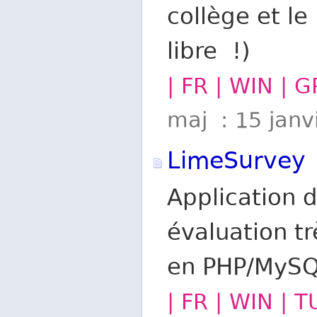
collège et l
libre !)
| FR | WIN | G
maj : 15 janv
LimeSurvey
Application 
évaluation t
en PHP/MyS
| FR | WIN | 