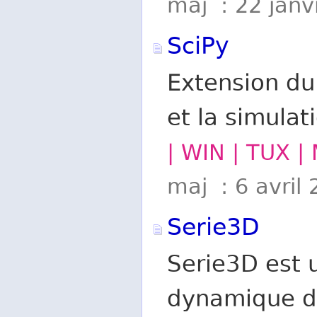
maj : 22 janv
SciPy
Extension du
et la simula
| WIN | TUX |
maj : 6 avril
Serie3D
Serie3D est 
dynamique de