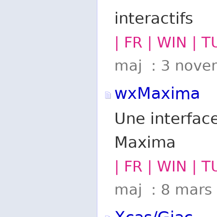
interactifs
| FR | WIN | 
maj : 3 nove
wxMaxima
Une interfac
Maxima
| FR | WIN | T
maj : 8 mars