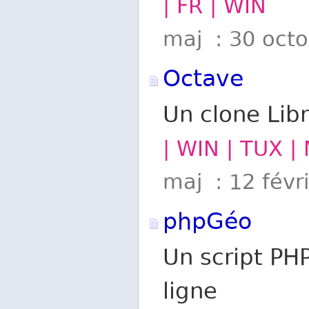
| FR | WIN
maj : 30 oct
Octave
Un clone Lib
| WIN | TUX |
maj : 12 févr
phpGéo
Un script PHP
ligne