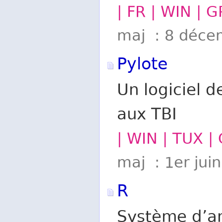
| FR | WIN | G
maj : 8 déce
Pylote
Un logiciel 
aux TBI
| WIN | TUX |
maj : 1er jui
R
Système d’an