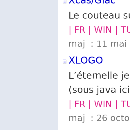
Xcas/Giac
Le couteau 
| FR | WIN | 
maj : 11 mai
XLOGO
L’éternelle j
(sous java ici
| FR | WIN | 
maj : 26 oct