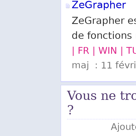
ZeGrapher
ZeGrapher es
de fonctions
| FR | WIN | 
maj : 11 févr
Vous ne tr
?
Ajout