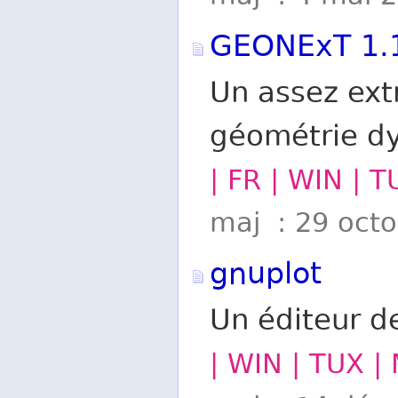
GEONExT 1.
Un assez extr
géométrie d
| FR | WIN | 
maj : 29 oct
gnuplot
Un éditeur d
| WIN | TUX |