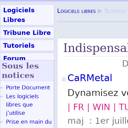
Logiciels
Logiciels libres
▶ Sciences
Libres
Tribune Libre
Tutoriels
Indispensa
Forum
D
Sous les
Participer
notices
CaRMetal
Porte Document
Dynamisez v
Ok
Les logiciels
libres que
| FR | WIN | 
j’utilise
maj : 1er juil
Prise en main du