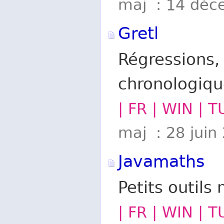
maj : 14 déc
Gretl
Régressions,
chronologiqu
| FR | WIN | 
maj : 28 juin
Javamaths
Petits outils 
| FR | WIN | 