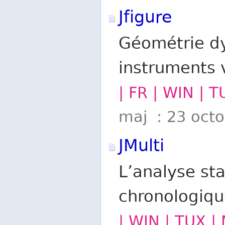
Jfigure
Géométrie dy
instruments v
| FR | WIN | 
maj : 23 oct
JMulti
L’analyse sta
chronologiqu
| WIN | TUX |