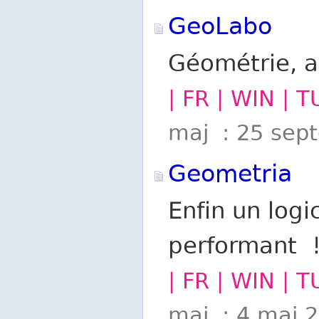
GeoLabo
Géométrie, a
| FR | WIN | 
maj : 25 sep
Geometria
Enfin un logi
performant 
| FR | WIN | 
maj : 4 mai 