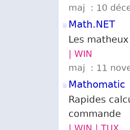
maj : 10 déc
Math.NET
Les matheux 
| WIN
maj : 11 nov
Mathomatic
Rapides calc
commande
| WIN | TUX