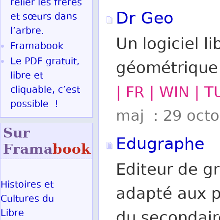
relier les frères
Dr Geo
et sœurs dans
l’arbre.
Un logiciel l
Framabook
Le PDF gratuit,
géométrique
libre et
| FR | WIN | T
cliquable, c’est
possible !
maj : 29 oct
Sur
Edugraphe
Frama
book
Editeur de gr
Histoires et
adapté aux 
Cultures du
Libre
du secondair