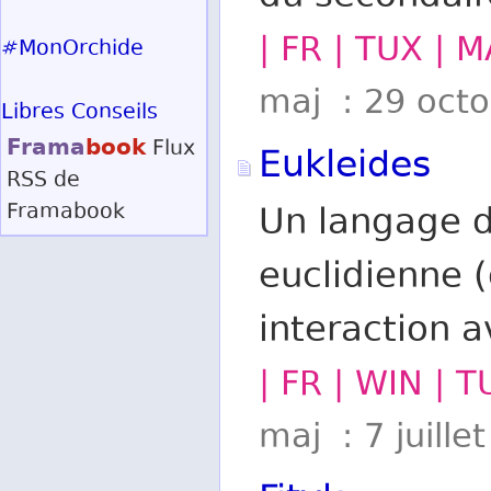
| FR | TUX | 
#MonOrchide
maj : 29 oct
Libres Conseils
Frama
book
Flux
Eukleides
RSS
de
Framabook
Un langage d
euclidienne 
interaction 
| FR | WIN | T
maj : 7 juille