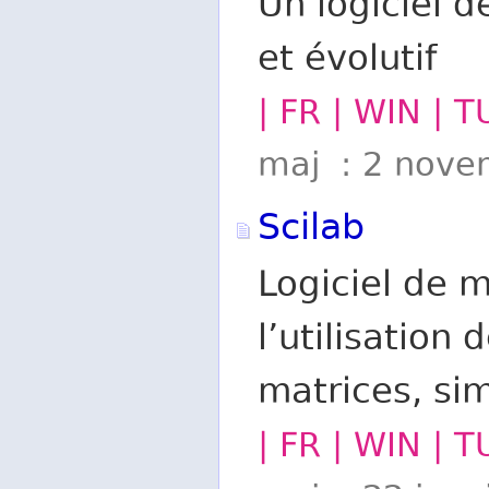
Un logiciel 
et évolutif
| FR | WIN | 
maj : 2 nove
Scilab
Logiciel de 
l’utilisation
matrices, sim
| FR | WIN | T