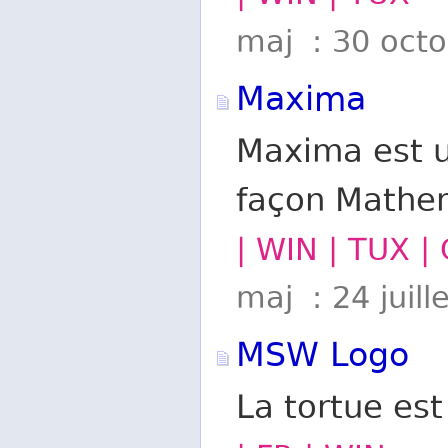
maj : 30 oct
Maxima
Maxima est u
façon Mathem
| WIN | TUX |
maj : 24 juill
MSW Logo
La tortue es