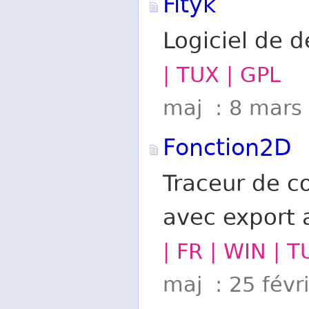
Fityk
Logiciel de 
| TUX | GPL
maj : 8 mars
Fonction2D
Traceur de c
avec export 
| FR | WIN | T
maj : 25 févr