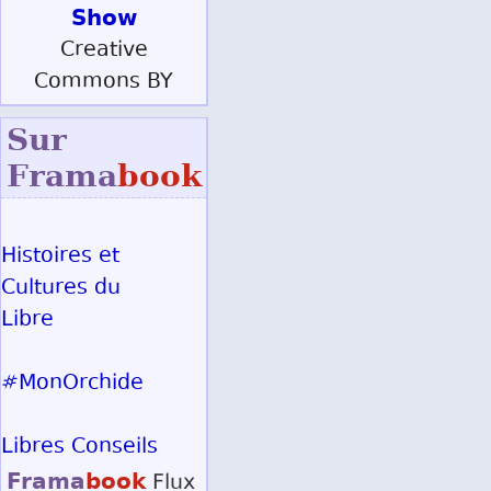
Show
Creative
Commons BY
Sur
Frama
book
Histoires et
Cultures du
Libre
#MonOrchide
Libres Conseils
Frama
book
Flux