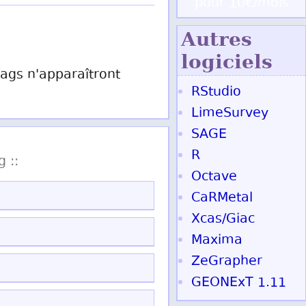
pour 10€/mois
Autres
logiciels
 tags n'apparaîtront
RStudio
LimeSurvey
SAGE
R
g ::
Octave
CaRMetal
Xcas/Giac
Maxima
ZeGrapher
GEONExT 1.11