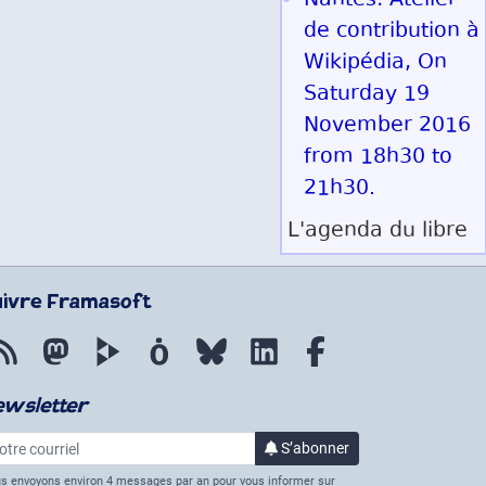
Nantes: Atelier
de contribution à
Wikipédia, On
Saturday 19
November 2016
from 18h30 to
21h30.
L'agenda du libre
uivre Framasoft
Flux RSS
Mastodon
PeerTube
Mobilizon
Bluesky
LinkedIn
Facebook
ewsletter
re courriel
S’abonner
à la lettre d’informations
s envoyons environ 4 messages par an pour vous informer sur