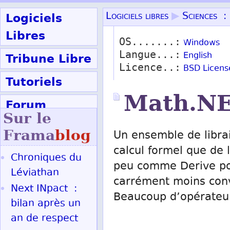
Logiciels
Logiciels libres
▶
Sciences :
Libres
OS.......:
Windows
Langue...:
Tribune Libre
English
Licence..:
BSD Licens
Tutoriels
Math.N
Forum
Sur le
Participer
Frama
blog
Un ensemble de libra
calcul formel que de 
Chroniques du
peu comme Derive po
Ok
Léviathan
carrément moins conv
Next INpact :
Beaucoup d’opérateur
bilan après un
an de respect