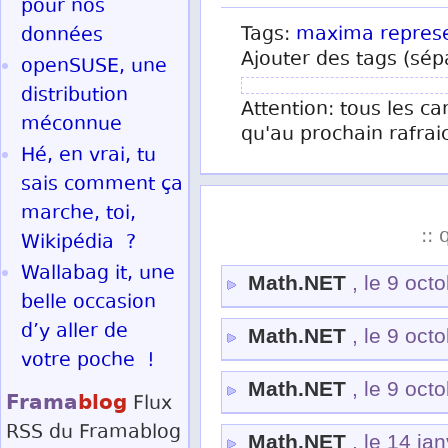
pour nos
Tags:
maxima
repres
données
Ajouter des tags (sép
openSUSE, une
distribution
Attention: tous les ca
méconnue
qu'au prochain rafrai
Hé, en vrai, tu
sais comment ça
marche, toi,
:: 
Wikipédia ?
Wallabag it, une
Math.NET
, le 9 oct
belle occasion
d’y aller de
Math.NET
, le 9 oct
votre poche !
Math.NET
, le 9 oct
Frama
blog
Flux
RSS
du Framablog
Math.NET
, le 14 ja