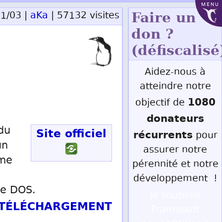
MENU
11/03 |
aKa
| 57132 visites
Faire un
don ?
(défiscalisé
Aidez-nous à
atteindre notre
1080
objectif de
donateurs
du
Site officiel
récurrents
pour
un
assurer notre
ême
pérennité et notre
développement !
re DOS.
Je soutiens
T TÉLÉCHARGEMENT
Framasoft