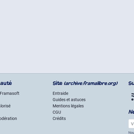
auté
Site
S
(archive.framalibre.org)
 Framasoft
Entraide
Guides et astuces
lorisé
Mentions légales
N
CGU
odération
Crédits
Vot
Nou