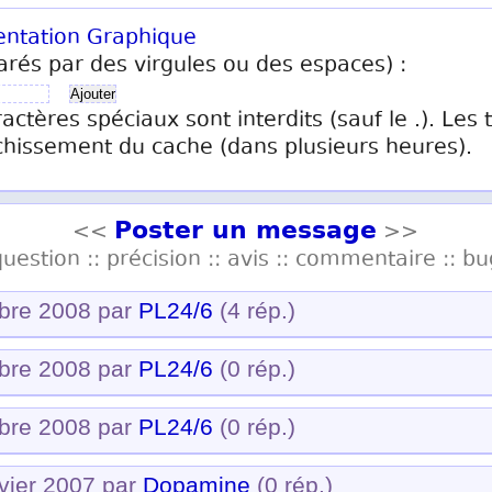
entation
Graphique
arés par des virgules ou des espaces) :
ractères spéciaux sont interdits (sauf le .). Les
chissement du cache (dans plusieurs heures).
Poster un message
<<
>>
question :: précision :: avis :: commentaire :: bu
obre 2008 par
PL24/6
(4 rép.)
obre 2008 par
PL24/6
(0 rép.)
obre 2008 par
PL24/6
(0 rép.)
nvier 2007 par
Dopamine
(0 rép.)