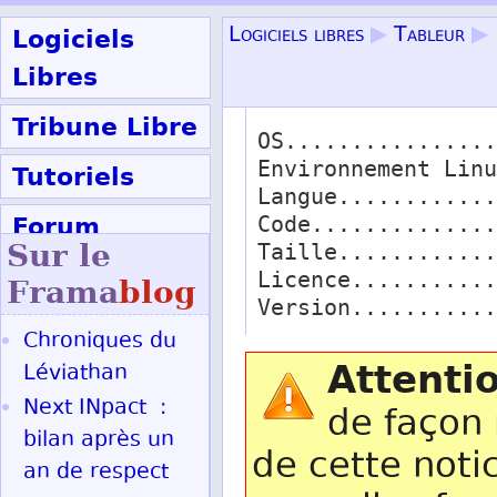
Logiciels
Logiciels libres
▶
Tableur
▶
Libres
Tribune Libre
OS................
Environnement Linu
Tutoriels
Langue............
Forum
Code..............
Sur le
Taille............
Participer
Licence...........
Frama
blog
Version...........
Chroniques du
Ok
Attenti
Léviathan
Next INpact :
de façon 
bilan après un
de cette noti
an de respect