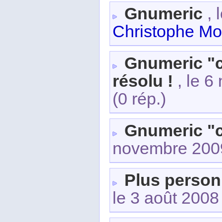
Gnumeric
, 
Christophe M
Gnumeric "c
résolu !
, le 6
(0 rép.)
Gnumeric "c
novembre 200
Plus person
le 3 août 2008