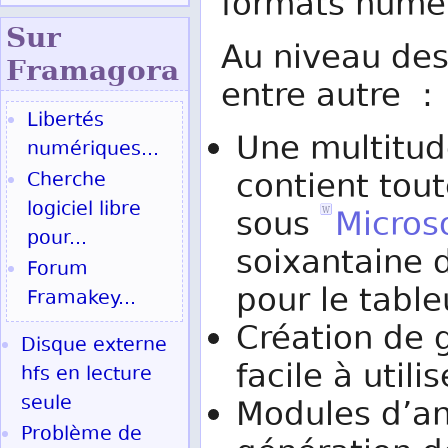
formats numér
Sur
Au niveau des
Fram
agora
entre autre :
Libertés
Une multitud
numériques...
contient tout
Cherche
logiciel libre
sous
Micros
pour...
soixantaine 
Forum
pour le tabl
Framakey...
Création de 
Disque externe
facile à utilis
hfs en lecture
seule
Modules d’an
Problème de