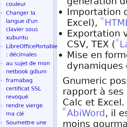
génération d
couleur
Importation 
Changer la
Excel),
HTM
langue d'un
clavier sous
Exportation 
xubuntu
CSV, TEX (
L
LibreOfficePortable
Mise en form
: décimales
au sujet de mon
dynamiques en
netbook gdium
Gnumeric pos
framabag
certificat SSL
rapport à ses
revoqué
Calc et Excel
rendre vierge
AbiWord
, il 
ma clé
moins gourma
Soumettre une