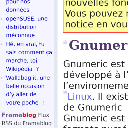
nouvelles fon
pour nos
données
Vous pouvez n
openSUSE, une
notice en vou
distribution
méconnue
Gnumer
Hé, en vrai, tu
sais comment ça
marche, toi,
Gnumeric est 
Wikipédia ?
développé à l
Wallabag it, une
l’environnem
belle occasion
Linux
. Il exi
d’y aller de
votre poche !
de Gnumeric 
Frama
blog
Flux
Gnumeric est 
RSS
du Framablog