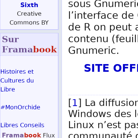
sous Gnumeric,
Sixth
l’interface de
Creative
Commons BY
de R on peut 
contenu (feuil
Sur
Gnumeric.
Frama
book
SITE OF
Histoires et
Cultures du
Libre
[
1
] La diffusi
#MonOrchide
Windows des lo
Linux n’est pas
Libres Conseils
communauté du 
Frama
book
Flux