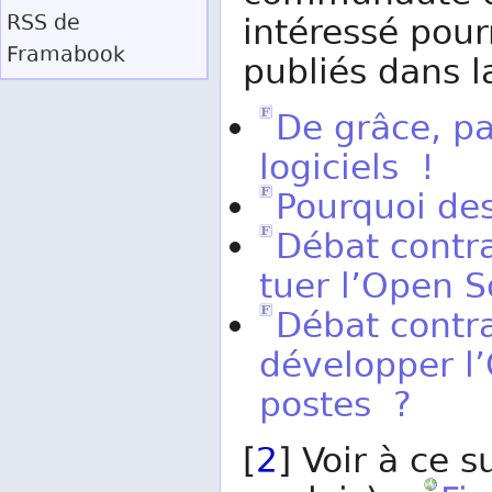
RSS
de
intéressé pour
Framabook
publiés dans 
De grâce, p
logiciels !
Pourquoi des
Débat contra
tuer l’Open S
Débat contra
développer l
postes ?
[
2
] Voir à ce s