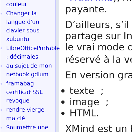
couleur
payante.
Changer la
langue d'un
D’ailleurs, s’i
clavier sous
partage sur In
xubuntu
le vrai mode d
LibreOfficePortable
: décimales
réservé à la 
au sujet de mon
En version gr
netbook gdium
framabag
texte ;
certificat SSL
image ;
revoqué
rendre vierge
HTML.
ma clé
XMind est un b
Soumettre une