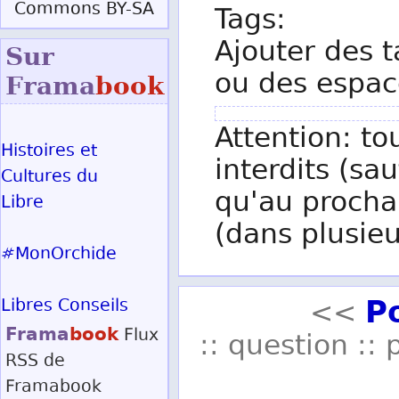
Commons BY-SA
Tags:
Ajouter des t
Sur
ou des espac
Frama
book
Attention: to
Histoires et
interdits (sau
Cultures du
qu'au procha
Libre
(dans plusieu
#MonOrchide
P
Libres Conseils
<<
Frama
book
Flux
:: question :: 
RSS
de
Framabook