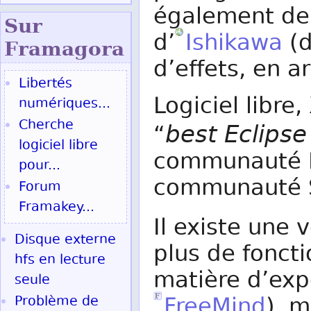
également de
Sur
d’
Ishikawa
(d
Fram
agora
d’effets, en a
Libertés
Logiciel libre
numériques...
Cherche
best Eclips
“
logiciel libre
communauté Ec
pour...
communauté S
Forum
Framakey...
Il existe une 
Disque externe
plus de fonct
hfs en lecture
matière d’ex
seule
FreeMind
), m
Problème de