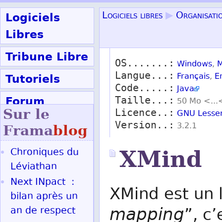
Logiciels
Logiciels libres
▶
Organisatio
Libres
Tribune Libre
OS.......:
Windows
,
M
Langue...:
Tutoriels
Français
,
E
Code.....:
Java
Forum
Taille...:
50 Mo <...
Sur le
Licence..:
GNU Lesser
Participer
Version..:
3.2.1
Frama
blog
Chroniques du
XMind
Ok
Léviathan
Next INpact :
XMind est un l
bilan après un
mapping
an de respect
”, c’