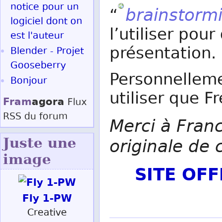
notice pour un
brainstorm
“
logiciel dont on
l’utiliser pou
est l'auteur
présentation.
Blender - Projet
Gooseberry
Personnellemen
Bonjour
utiliser que F
Fram
agora
Flux
RSS
du forum
Merci à Franc
originale de 
Juste une
image
SITE OF
Fly 1-PW
Creative