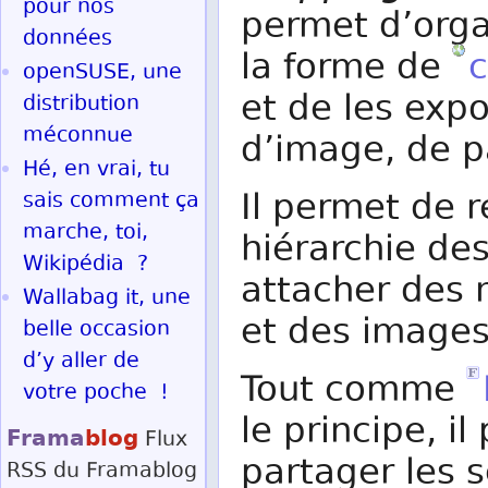
pour nos
permet d’orga
données
la forme de
c
openSUSE, une
et de les exp
distribution
méconnue
d’image, de p
Hé, en vrai, tu
Il permet de 
sais comment ça
marche, toi,
hiérarchie des
Wikipédia ?
attacher des 
Wallabag it, une
et des images
belle occasion
d’y aller de
Tout comme
votre poche !
le principe, i
Frama
blog
Flux
partager les 
RSS
du Framablog