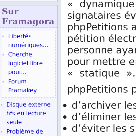
« dynamique »
Sur
signataires év
Fram
agora
phpPetitions a
pétition élect
Libertés
numériques...
personne ayan
Cherche
pour mettre e
logiciel libre
« statique ».
pour...
Forum
phpPetitions 
Framakey...
d’archiver le
Disque externe
hfs en lecture
d’éliminer l
seule
d’éviter les 
Problème de