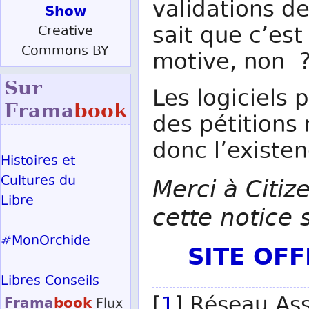
validations d
Show
sait que c’est 
Creative
Commons BY
motive, non 
Sur
Les logiciels
Frama
book
des pétitions 
donc l’existen
Histoires et
Cultures du
Merci à Citiz
Libre
cette notice 
#MonOrchide
SITE OF
Libres Conseils
[
1
] Réseau Ass
Frama
book
Flux