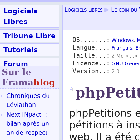
Logiciels
Logiciels libres
▶
Le coin du
Libres
Tribune Libre
OS.......:
Windows
,
M
Langue...:
Tutoriels
Français
,
E
Taille...:
2 Mo <...<
Forum
Licence..:
GNU Genera
Sur le
Version..:
2.0
Participer
Frama
blog
phpPeti
Chroniques du
Ok
Léviathan
phpPetitions 
Next INpact :
pétitions à ins
bilan après un
an de respect
web. Il a été 