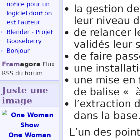
notice pour un
la gestion de
logiciel dont on
leur niveau d
est l'auteur
de relancer l
Blender - Projet
Gooseberry
validés leur 
Bonjour
de faire pass
Fram
agora
Flux
une installa
RSS
du forum
une mise en 
Juste une
de balise « 
image
l’extraction
dans la base
L’un des points
One Woman