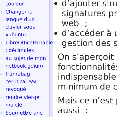
d’ajouter si
couleur
signatures p
Changer la
langue d'un
web ;
clavier sous
d’accéder à 
xubuntu
gestion des 
LibreOfficePortable
: décimales
On s’aperçoit
au sujet de mon
fonctionnalit
netbook gdium
framabag
indispensables
certificat SSL
minimum de cré
revoqué
rendre vierge
Mais ce n’est 
ma clé
aussi :
Soumettre une