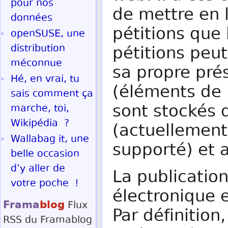
pour nos
de mettre en 
données
pétitions que
openSUSE, une
distribution
pétitions peu
méconnue
sa propre pré
Hé, en vrai, tu
(éléments de l
sais comment ça
sont stockés
marche, toi,
Wikipédia ?
(actuellemen
Wallabag it, une
supporté) et 
belle occasion
d’y aller de
La publication
votre poche !
électronique 
Frama
blog
Flux
Par définition,
RSS
du Framablog