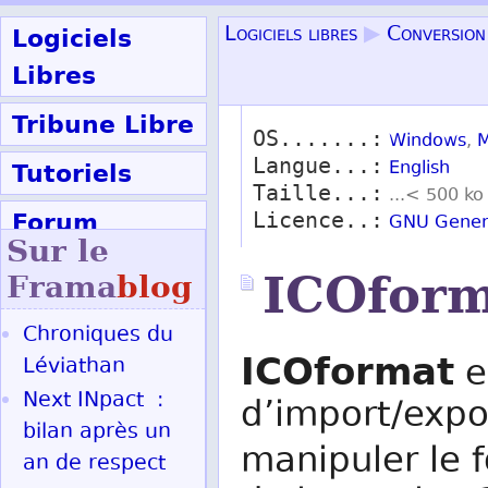
Logiciels
Logiciels libres
▶
Conversion
Libres
Tribune Libre
OS.......:
Windows
,
M
Langue...:
Tutoriels
English
Taille...:
...< 500 ko
Forum
Licence..:
GNU Genera
Sur le
Participer
ICOform
Frama
blog
Chroniques du
Ok
ICOformat
e
Léviathan
Next INpact :
d’import/expo
bilan après un
manipuler le 
an de respect