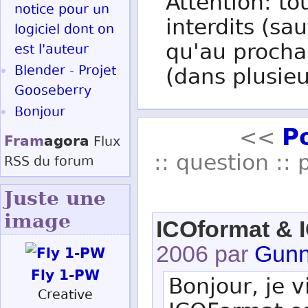
Attention: to
notice pour un
interdits (sau
logiciel dont on
qu'au procha
est l'auteur
Blender - Projet
(dans plusieu
Gooseberry
Bonjour
P
<<
Fram
agora
Flux
:: question :: 
RSS
du forum
Juste une
image
ICOformat & 
2006 par
Gunn
Fly 1-PW
Bonjour, je vi
Creative