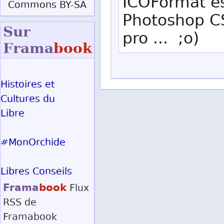
ICOFormat e
Commons BY-SA
Photoshop CS
Sur
pro ... ;o)
Frama
book
Histoires et
Cultures du
Libre
#MonOrchide
Libres Conseils
Frama
book
Flux
RSS
de
Framabook