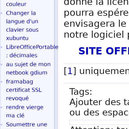
donné la licen
couleur
pourra espér
Changer la
envisagera le
langue d'un
clavier sous
notre logiciel 
xubuntu
SITE OF
LibreOfficePortable
: décimales
au sujet de mon
[
1
] uniquemen
netbook gdium
framabag
Tags:
certificat SSL
revoqué
Ajouter des t
rendre vierge
ou des espac
ma clé
Soumettre une