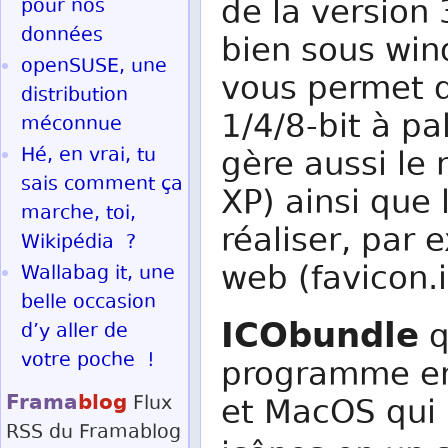
de la version 
pour nos
données
bien sous win
openSUSE, une
vous permet d
distribution
1/4/8-bit à pa
méconnue
Hé, en vrai, tu
gère aussi le
sais comment ça
XP) ainsi que 
marche, toi,
réaliser, par 
Wikipédia ?
web (favicon.i
Wallabag it, une
belle occasion
ICObundle
q
d’y aller de
votre poche !
programme en
Frama
blog
Flux
et MacOS qui 
RSS
du Framablog