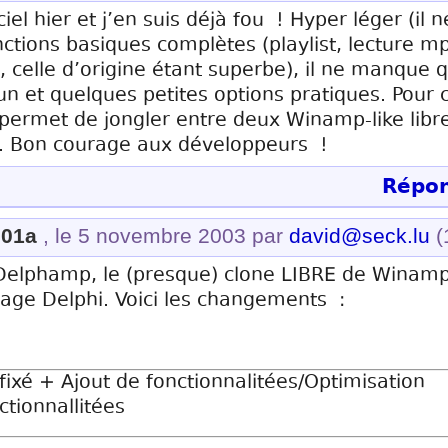
ciel hier et j’en suis déjà fou ! Hyper léger (il
ctions basiques complètes (playlist, lecture 
as, celle d’origine étant superbe), il ne manque 
fun et quelques petites options pratiques. Pour
permet de jongler entre deux Winamp-like libres
 Bon courage aux développeurs !
Répon
.01a
, le 5 novembre 2003 par
david@seck.lu
(
 Delphamp, le (presque) clone LIBRE de Winam
ge Delphi. Voici les changements :
ixé + Ajout de fonctionnalitées/Optimisation
tionnallitées