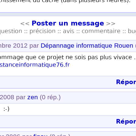
chissement du cache (dans plusieurs heures).
Poster un message
<<
>>
question :: précision :: avis :: commentaire :: bu
mbre 2012 par
Dépannage informatique Rouen
ommage que ce projet ne sois pas plus vivace ..
istanceinformatique76.fr
Répon
l 2008 par
zen
(0 rép.)
 :-)
Répon