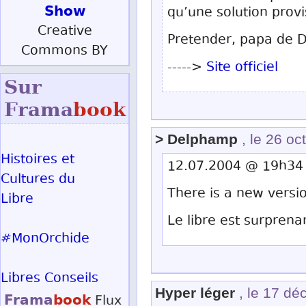
Show
qu’une solution provi
Creative
Pretender, papa de
Commons BY
----->
Site officiel
Sur
Frama
book
> Delphamp
, le 26 oc
Histoires et
12.07.2004 @ 19h34
Cultures du
There is a new versi
Libre
Le libre est surprena
#MonOrchide
Libres Conseils
Hyper léger
, le 17 d
Frama
book
Flux