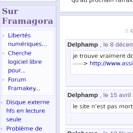
qu'au prochain rafrai
Sur
Fram
agora
:: 
Libertés
numériques...
Delphamp
, le 8 déce
Cherche
je trouve vraiment d
logiciel libre
----->
http://www.ass
pour...
Forum
Framakey...
Delphamp
, le 15 avri
Disque externe
le site n’est pas mort
hfs en lecture
seule
Problème de