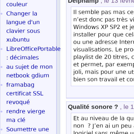
Delphamp
, le 13 févr
couleur
Il semble pas mas ce
Changer la
n’est donc pas très v
langue d'un
Windows XP SP2 et je 
clavier sous
installer pour que cel
xubuntu
ou une adresse Intern
LibreOfficePortable
visualisations. Le p
playlist de 20 titre
: décimales
et permet, par exempl
au sujet de mon
joli, mais pour une u
netbook gdium
bien son travail et 
framabag
certificat SSL
revoqué
Qualité sonore ?
, le 
rendre vierge
Et au niveau de la q
ma clé
non ? J’en ai un peu 
Soumettre une
logiciel sans même u