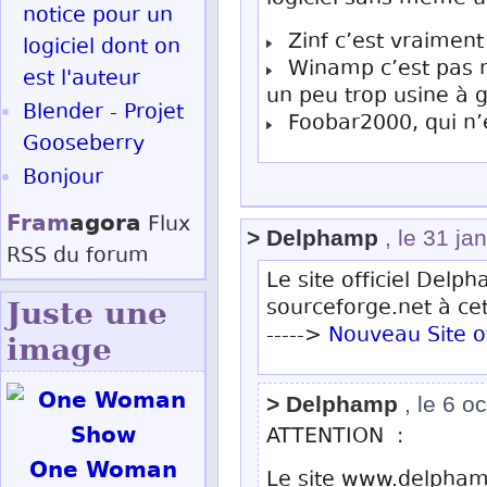
notice pour un
Zinf c’est vraiment 
logiciel dont on
Winamp c’est pas ma
est l'auteur
un peu trop usine à ga
Blender - Projet
Foobar2000, qui n’es
Gooseberry
Bonjour
Fram
agora
Flux
> Delphamp
, le 31 ja
RSS
du forum
Le site officiel Delp
sourceforge.net à ce
Juste une
----->
Nouveau Site of
image
> Delphamp
, le 6 o
ATTENTION :
One Woman
Le site www.delphamp