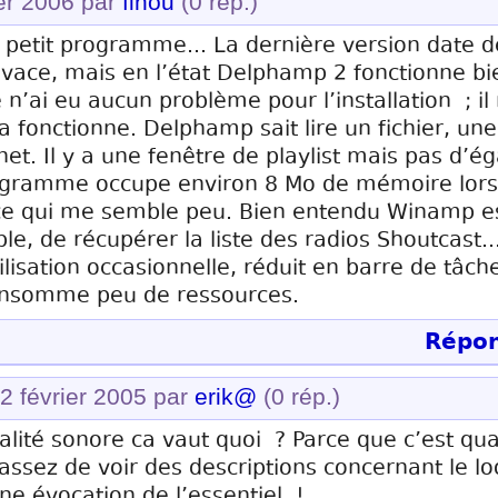
ier 2006 par
finou
(0 rép.)
 petit programme... La dernière version date de
ivace, mais en l’état Delphamp 2 fonctionne bie
n’ai eu aucun problème pour l’installation ; il 
a fonctionne. Delphamp sait lire un fichier, une 
et. Il y a une fenêtre de playlist mais pas d’ég
rogramme occupe environ 8 Mo de mémoire lors 
s, ce qui me semble peu. Bien entendu Winamp e
e, de récupérer la liste des radios Shoutcast... 
tilisation occasionnelle, réduit en barre de tâc
consomme peu de ressources.
Répon
12 février 2005 par
erik@
(0 rép.)
ualité sonore ca vaut quoi ? Parce que c’est q
assez de voir des descriptions concernant le l
ne évocation de l’essentiel !