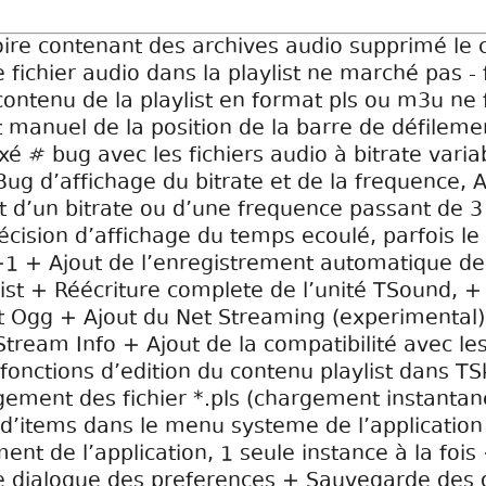
toire contenant des archives audio supprimé le 
de fichier audio dans la playlist ne marché pas - 
ontenu de la playlist en format pls ou m3u ne 
 manuel de la position de la barre de défilem
ixé # bug avec les fichiers audio à bitrate varia
ug d’affichage du bitrate et de la frequence, 
 d’un bitrate ou d’une frequence passant de 3 
écision d’affichage du temps ecoulé, parfois l
1 + Ajout de l’enregistrement automatique des
ist + Réécriture complete de l’unité TSound, +
 Ogg + Ajout du Net Streaming (experimental) 
tream Info + Ajout de la compatibilité avec le
fonctions d’edition du contenu playlist dans TSk
gement des fichier *.pls (chargement instanta
d’items dans le menu systeme de l’application 
ment de l’application, 1 seule instance à la fois
de dialogue des preferences + Sauvegarde des o