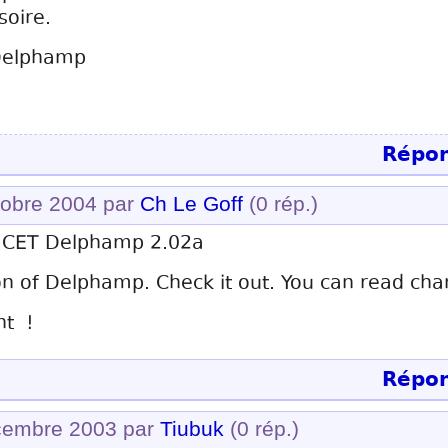
soire.
 Delphamp
Répon
tobre 2004 par
Ch Le Goff
(0 rép.)
 CET Delphamp 2.02a
on of Delphamp. Check it out. You can read cha
nt !
Répon
écembre 2003 par
Tiubuk
(0 rép.)