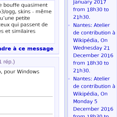
January 2017
 ne bouffe quasiment
from 18h30 to
mp3/ogg, skins - même
21h30.
qu’une petite
 ceux qui passent de
Nantes: Atelier
 et similaires
de contribution à
Wikipédia, On
dre à ce message
Wednesday 21
December 2016
1 rép.)
from 18h30 to
21h30.
p, pour Windows
Nantes: Atelier
de contribution à
Wikipédia, On
Monday 5
December 2016