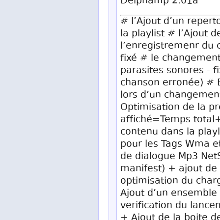
Delphamp 2.01a
# l’Ajout d’un reper
la playlist # l’Ajout 
l’enregistremenr du c
fixé # le changement
parasites sonores - f
chanson erronée) # B
lors d’un changement
Optimisation de la pr
affiché=Temps total+
contenu dans la playl
pour les Tags Wma et
de dialogue Mp3 NetS
manifest) + ajout de 
optimisation du char
Ajout d’un ensemble 
verification du lance
+ Ajout de la boite 