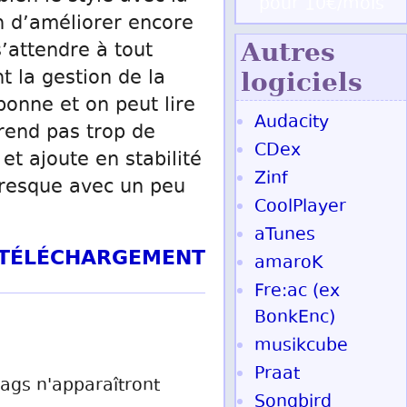
pour 10€/mois
in d’améliorer encore
Autres
s’attendre à tout
 la gestion de la
logiciels
 bonne et on peut lire
Audacity
 prend pas trop de
CDex
et ajoute en stabilité
Zinf
presque avec un peu
CoolPlayer
aTunes
T TÉLÉCHARGEMENT
amaroK
Fre:ac (ex
BonkEnc)
musikcube
Praat
 tags n'apparaîtront
Songbird