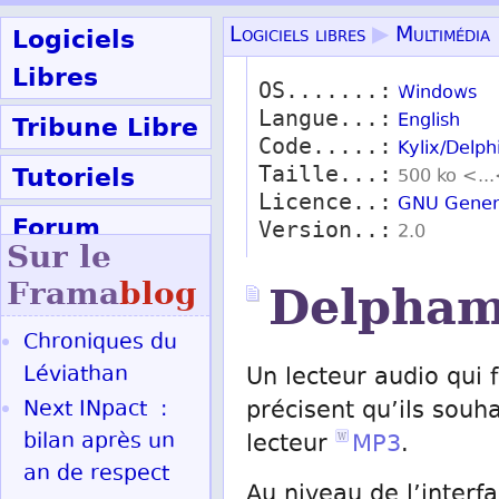
Logiciels
Logiciels libres
▶
Multimédia
Libres
OS.......:
Windows
Langue...:
Tribune Libre
English
Code.....:
Kylix/Delph
Tutoriels
Taille...:
500 ko <..
Licence..:
GNU Genera
Forum
Version..:
2.0
Sur le
Participer
Frama
blog
Delpha
Chroniques du
Ok
Léviathan
Un lecteur audio qui 
Next INpact :
précisent qu’ils souh
bilan après un
lecteur
MP3
.
an de respect
Au niveau de l’interfa