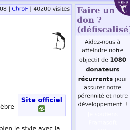
MENU
/08 |
ChroF
| 40200 visites
Faire un
don ?
(défiscalisé
Aidez-nous à
atteindre notre
1080
objectif de
donateurs
récurrents
pour
assurer notre
pérennité et notre
Site officiel
développement !
lèbre
Je soutiens
Framasoft
bien le style avec la