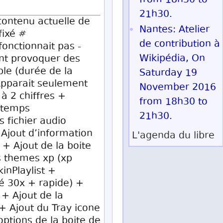
from 18h30 to
21h30.
contenu actuelle de
Nantes: Atelier
fixé #
de contribution à
fonctionnait pas -
Wikipédia, On
ent provoquer des
ble (durée de la
Saturday 19
Apparait seulement
November 2016
à 2 chiffres +
from 18h30 to
e temps
21h30.
 fichier audio
 Ajout d’information
L'agenda du libre
+ Ajout de la boite
s themes xp (xp
inPlaylist +
né 30x + rapide) +
+ Ajout de la
 + Ajout du Tray icone
ptions de la boite de