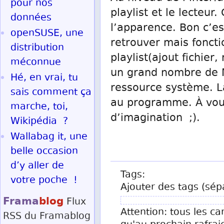
pour nos
playlist et le lecteur
données
l’apparence. Bon c’est
openSUSE, une
retrouver mais fonct
distribution
playlist(ajout fichier,
méconnue
un grand nombre de
Hé, en vrai, tu
ressource système. La 
sais comment ça
au programme. À vous
marche, toi,
d’imagination ;).
Wikipédia ?
Wallabag it, une
belle occasion
d’y aller de
Tags:
votre poche !
Ajouter des tags (sép
Frama
blog
Flux
Attention: tous les ca
RSS
du Framablog