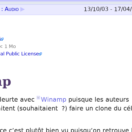
 : Audio
▶
13/10/03 - 17/04
i
.< 1 Mo
l Public License
mp
fleurte avec
Winamp
puisque les auteurs
aitent (souhaitaient ?) faire un clone du cé
ce c’est plutôt bien vu puisqu’on retrouve 